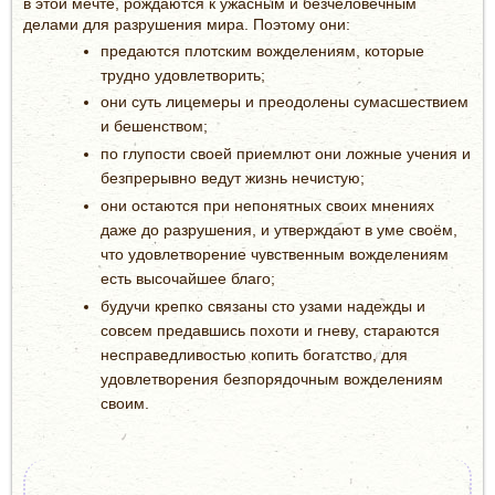
в этой мечте, рождаются к ужасным и безчеловечным
делами для разрушения мира. Поэтому они:
предаются плотским вожделениям, которые
трудно удовлетворить;
они суть лицемеры и преодолены сумасшествием
и бешенством;
по глупости своей приемлют они ложные учения и
безпрерывно ведут жизнь нечистую;
они остаются при непонятных своих мнениях
даже до разрушения, и утверждают в уме своём,
что удовлетворение чувственным вожделениям
есть высочайшее благо;
будучи крепко связаны сто узами надежды и
совсем предавшись похоти и гневу, стараются
несправедливостью копить богатство, для
удовлетворения безпорядочным вожделениям
своим.