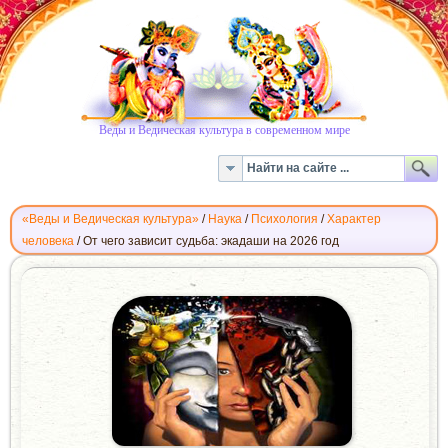
Веды и Ведическая культура в современном мире
«Веды и Ведическая культура»
/
Наука
/
Психология
/
Характер
человека
/
От чего зависит судьба: экадаши на 2026 год
ОТ
ЧЕГО
ЗАВИСИТ
СУДЬБА