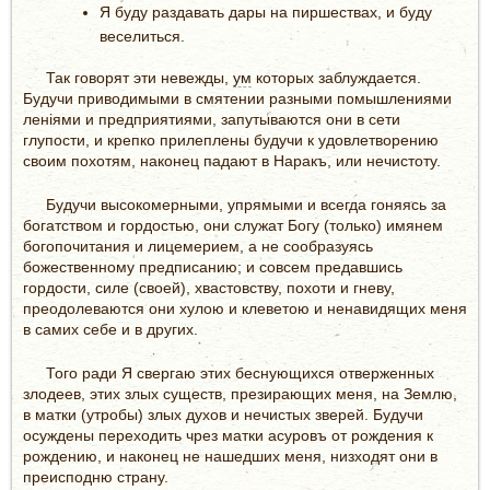
Я буду раздавать дары на пиршествах, и буду
веселиться.
Так говорят эти невежды,
ум
которых заблуждается.
Будучи приводимыми в смятении разными помышлениями
леніями и предприятиями, запутываются они в сети
глупости, и крепко прилеплены будучи к удовлетворению
своим похотям, наконец падают в Наракъ, или нечистоту.
Будучи высокомерными, упрямыми и всегда гоняясь за
богатством и гордостью, они служат Богу (только) имянем
богопочитания и лицемерием, а не сообразуясь
божественному предписанию; и совсем предавшись
гордости, силе (своей), хвастовству, похоти и гневу,
преодолеваются они хулою и клеветою и ненавидящих меня
в самих себе и в других.
Того ради Я свергаю этих беснующихся отверженных
злодеев, этих злых существ, презирающих меня, на Землю,
в матки (утробы) злых духов и нечистых зверей. Будучи
осуждены переходить чрез матки асуровъ от рождения к
рождению, и наконец не нашедших меня, низходят они в
преисподню страну.