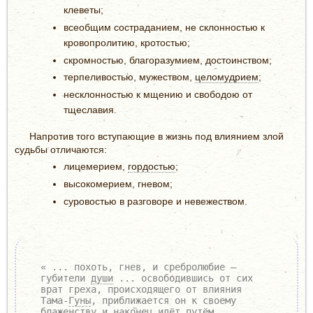
клеветы;
всеобщим состраданием, не склонностью к
кровопролитию, кротостью;
скромностью, благоразумием, достоинством;
терпеливостью, мужеством,
целомудрием
;
несклонностью к мщению и свободою от
тщеславия.
Напротив того вступающие в жизнь под влиянием злой
судьбы отличаются:
лицемерием,
гордостью
;
высокомерием, гневом;
суровостью в разговоре и невежеством.
« ... похоть, гнев, и сребролюбие —
губители
души
... освободившись от сих
врат греха, происходящего от влияния
Тама-
Гуны
, приближается он к своему
блаженству и наконец идёт путём