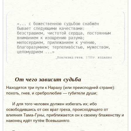
«... с божественною судьбою снабжён
бывает следующими качествами:
безстрашием, чистотой сердца, постоянным
вниманием к изощрению разума;
милосердием, прилежанием к учению,
благоразумием; терпеливостью, мужеством,
целомудрием ...»
Бхагавад-гита, 1788г. издания
От чего зависит судьба
Находятся три пути к Нараху (или преисподней стране):
похоть, гнев, и сребролюбие — губители души;
И для того человек должен избегать их; ибо
освободившись от сих врат греха, происходящего от
влияния Тама-Гуны, приближается он к своему блаженству и
наконец идёт путём Всевышняго.