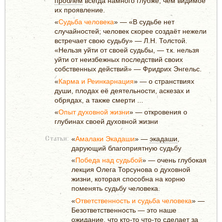
проблем
всегда намного глубже, чем видимое
их проявление.
«
Судьба человека
» — «В судьбе нет
случайностей; человек скорее создаёт нежели
встречает свою судьбу» — Л.Н. Толстой.
«Нельзя уйти от своей судьбы, — т.к. нельзя
уйти от неизбежных последствий своих
собственных действий» — Фридрих Энгельс.
«
Карма и Реинкарнация
» — о странствиях
души, плодах её деятельности, аскезах и
обрядах, а также смерти ...
«
Опыт духовной жизни
» — откровения о
глубинах своей духовной жизни
«
Амалаки Экадаши
» —
экадаши
,
Статьи:
дарующий благоприятную судьбу
«
Победа над судьбой
» — очень глубокая
лекция Олега Торсунова о духовной
жизни, которая способна на корню
поменять судьбу человека.
«
Ответственность и судьба человека
» —
Безответственность — это наше
ожидание, что кто-то что-то сделает за