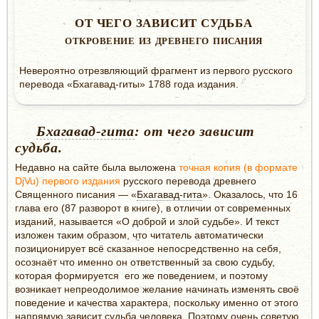
ОТ ЧЕГО ЗАВИСИТ СУДЬБА
ОТКРОВЕНИЕ ИЗ ДРЕВНЕГО ПИСАНИЯ
Невероятно отрезвляющий фрагмент из первого русского
перевода «Бхагавад-гиты» 1788 года издания.
Бхагавад-гита
: от чего зависит
судьба.
Недавно на сайте была выложена
точная копия (в формате
DjVu) первого издания
русского перевода древнего
Священного писания — «
Бхагавад-гита
». Оказалось, что 16
глава его (87 разворот в книге), в отличии от современных
изданий, называется «О доброй и злой судьбе». И текст
изложен таким образом, что читатель автоматически
позиционирует всё сказанное непосредственно на себя,
осознаёт что именно он ответственный за свою судьбу,
которая формируется его же поведением, и поэтому
возникает непреодолимое желание начинать изменять своё
поведение и качества характера, поскольку именно от этого
напрямую зависит судьба человека. Поэтому очень советую