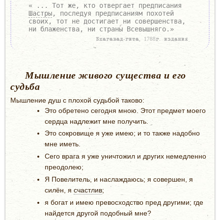
« ... Тот же, кто отвергает предписания
Шастры
, последуя предписаниям похотей
своих, тот не достигает ни совершенства,
ни блаженства, ни страны Всевышняго.»
Бхагавад-гита, 1788г. издания
Мышление живого существа и его
судьба
Мышление душ с плохой судьбой таково:
Это обретено сегодня мною. Этот предмет моего
сердца надлежит мне получить.
Это сокровище я уже имею; и то также надобно
мне иметь.
Сего врага я уже уничтожил и других немедленно
преодолею;
Я Повелитель, и наслаждаюсь; я совершен, я
силён, я
счастлив
;
я богат и имею превосходство пред другими; где
найдется другой подобный мне?