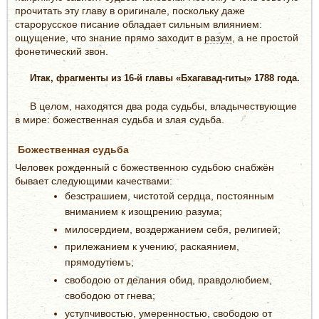
прочитать эту главу в оригинале, поскольку даже
старорусское писание обладает сильным влиянием:
ощущение, что знание прямо заходит в
разум
, а не простой
фонетический звон.
Итак, фрагменты из 16-й главы «Бхагавад-гиты» 1788 года.
В целом, находятся два рода судьбы, владычествующие
в мире: божественная судьба и злая судьба.
Божественная судьба
Человек рожденный с божественною судьбою снабжён
бывает следующими качествами:
безстрашием, чистотой сердца, постоянным
вниманием к изощрению разума;
милосердием, воздержанием себя, религией;
прилежанием к учению, раскаянием,
прямодутіемъ;
свободою от делания обид, правдолюбием,
свободою от гнева;
уступчивостью, умеренностью, свободою от