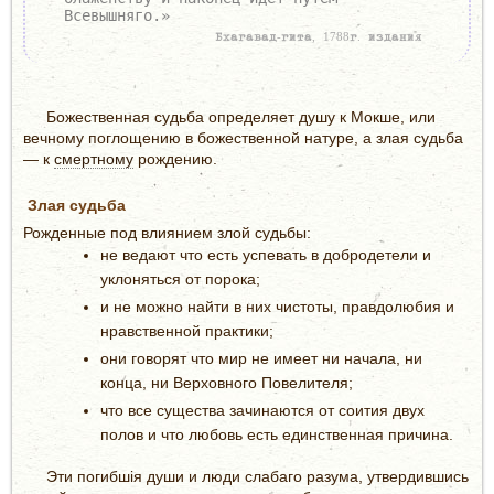
Всевышняго.»
Бхагавад-гита, 1788г. издания
Божественная судьба определяет душу к Мокше, или
вечному поглощению в божественной натуре, а злая судьба
— к
смертному
рождению.
Злая судьба
Рожденные под влиянием злой судьбы:
не ведают что есть успевать в добродетели и
уклоняться от порока;
и не можно найти в них чистоты, правдолюбия и
нравственной практики;
они говорят что мир не имеет ни начала, ни
конца, ни Верховного Повелителя;
что все существа зачинаются от соития двух
полов и что любовь есть единственная причина.
Эти погибшія души и люди слабаго разума, утвердившись