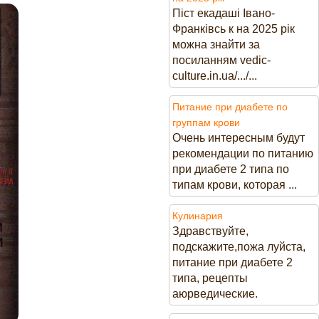
Піст екадаші Івано-
Франківсь к на 2025 рік
можна знайти за
посиланням vedic-
culture.in.ua/.../...
Питание при диабете по
группам крови
Очень интересным будут
рекомендации по питанию
при диабете 2 типа по
типам крови, которая ...
Кулинария
Здравствуйте,
подскажите,пожа луйста,
питание при диабете 2
типа, рецепты
аюрведические.