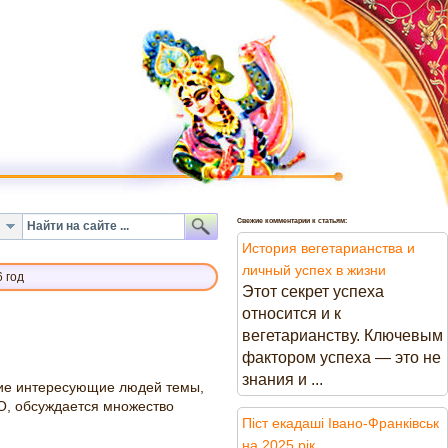
Свежие комментарии к статьям:
История вегетарианства и
личный успех в жизни
 год
Этот секрет успеха
относится и к
вегетарианству. Ключевым
фактором успеха — это не
знания и ...
ие интересующие людей темы,
ЛО, обсуждается множество
Піст екадаші Івано-Франківськ
на 2025 рік