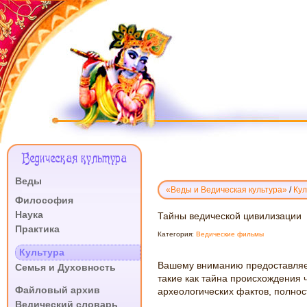
Меню
Ведическая культура
Сайта
Веды
«Веды и Ведическая культура»
/
Кул
.
Философия
Наука
ТАЙНЫ
Тайны ведической цивилизации
Практика
ВЕДИЧЕСКОЙ
Категория:
Ведические фильмы
ЦИВИЛИЗАЦИИ
.
Культура
Вашему вниманию предоставляе
Семья и Духовность
такие как тайна происхождения 
.
Файловый архив
археологических фактов, полно
Ведический словарь