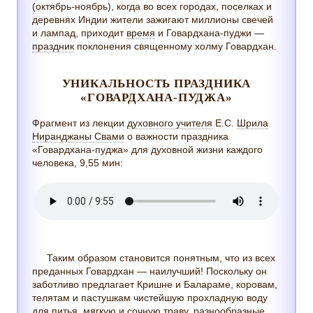
(октябрь-ноябрь), когда во всех городах, поселках и
деревнях Индии жители зажигают миллионы свечей
и лампад, приходит
время
и Говардхана-пуджи —
праздник
поклонения священному холму Говардхан.
УНИКАЛЬНОСТЬ ПРАЗДНИКА
«ГОВАРДХАНА-ПУДЖА»
Фрагмент из лекции
духовного учителя
Е.С.
Шрила
Ниранджаны Свами
о важности праздника
«Говардхана-пуджа» для духовной жизни каждого
человека, 9,55 мин:
Таким образом становится понятным, что из всех
преданных Говардхан — наилучший! Поскольку он
заботливо предлагает Кришне и Балараме, коровам,
телятам и пастушкам чистейшую прохладную воду
для питья, мягкую и сочную траву, разнообразные