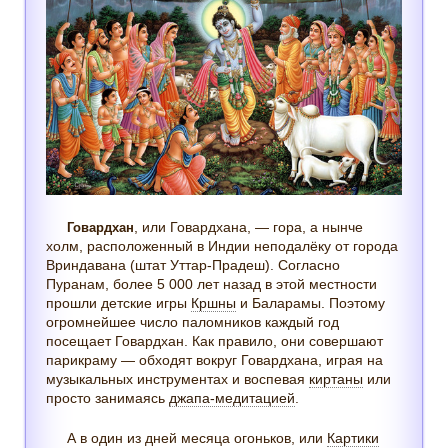
, или Говардхана, — гора, а нынче
Говардхан
холм, расположенный в Индии неподалёку от города
Вриндавана (штат Уттар-Прадеш). Согласно
Пуранам, более 5 000 лет назад в этой местности
прошли детские игры
Кршны
и Баларамы. Поэтому
огромнейшее число паломников каждый год
посещает Говардхан. Как правило, они совершают
парикраму — обходят вокруг Говардхана, играя на
музыкальных инструментах и воспевая
киртаны
или
просто занимаясь
джапа-медитацией
.
А в один из дней месяца огоньков, или
Картики