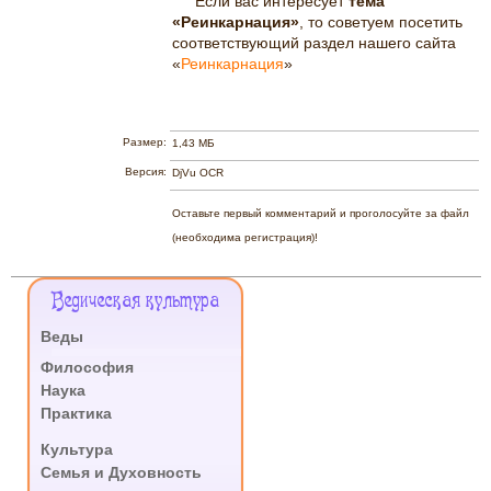
Если вас интересует
тема
«Реинкарнация»
, то советуем посетить
соответствующий раздел нашего сайта
«
Реинкарнация
»
Размер:
1,43 МБ
Версия:
DjVu OCR
Оставьте первый комментарий и проголосуйте за файл
(необходима регистрация)!
Меню
Ведическая культура
Сайта
Веды
.
Философия
Наука
Практика
.
Культура
Семья и Духовность