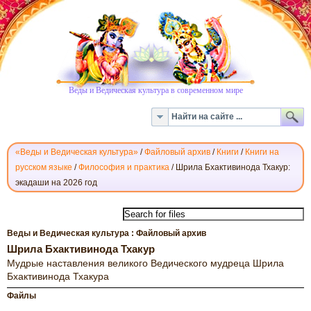
Веды и Ведическая культура в современном мире
«Веды и Ведическая культура»
/
Файловый архив
/
Книги
/
Книги на
русском языке
/
Философия и практика
/
Шрила Бхактивинода Тхакур:
экадаши на 2026 год
СКАЧАТЬ
КНИГИ
ШРИЛЫ
Веды и Ведическая культура : Файловый архив
БХАКТИВИНОДА
Шрила Бхактивинода Тхакур
ТХАКУРА
Мудрые наставления великого Ведического мудреца Шрила
Бхактивинода Тхакура
Файлы