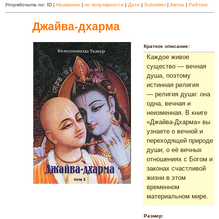
Упорядочить по:
ID |
Названию
|
по популярности
|
Дате
|
Submitter
|
Автор
|
Рейтинг
Джайва-дхарма
Краткое описание:
Каждое живое
существо — вечная
душа, поэтому
истинная религия
— религия души: она
одна, вечная и
неизменная. В книге
«Джайва-Дхарма» вы
узнаете о вечной и
переходящей природе
души, о её вечных
отношениях с Богом и
законах счастливой
жизни в этом
временном
материальном мире.
Размер: