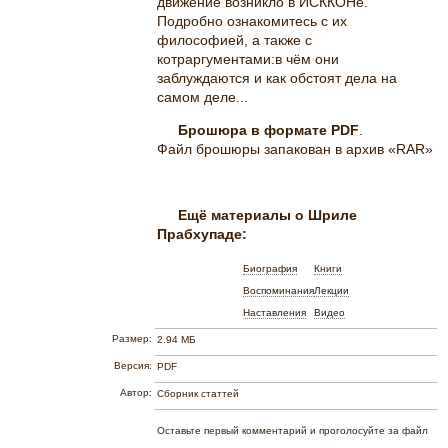
движение возникло в ИСККОНе.
Подробно ознакомитесь с их
философией, а также с
котраргументами:в чём они
заблуждаются и как обстоят дела на
самом деле...
Брошюра в формате PDF
.
Файл брошюры запакован в архив «RAR»
Ещё материалы о Шриле
Прабхупаде:
Биография
Книги
Воспоминания
Лекции
Наставления
Видео
Размер:
2.94 МБ
Версия:
PDF
Автор:
Сборник статтей
Оставьте первый комментарий и проголосуйте за файл