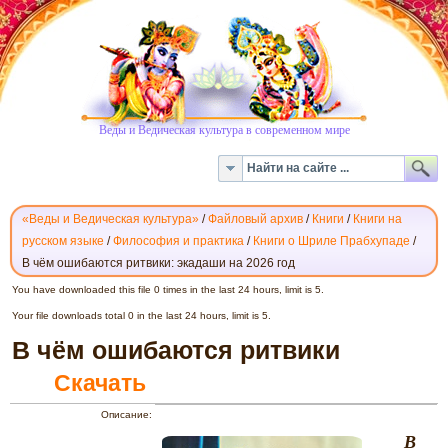
Веды и Ведическая культура в современном мире
«Веды и Ведическая культура»
/
Файловый архив
/
Книги
/
Книги на
русском языке
/
Философия и практика
/
Книги о Шриле Прабхупаде
/
В чём ошибаются ритвики: экадаши на 2026 год
РИТВИКИ,ОШИБАЮТСЯ,ПРАБХУПАДА,ГУРУ
You have downloaded this file 0 times in the last 24 hours, limit is 5.
Your file downloads total 0 in the last 24 hours, limit is 5.
В чём ошибаются ритвики
Скачать
Описание:
В