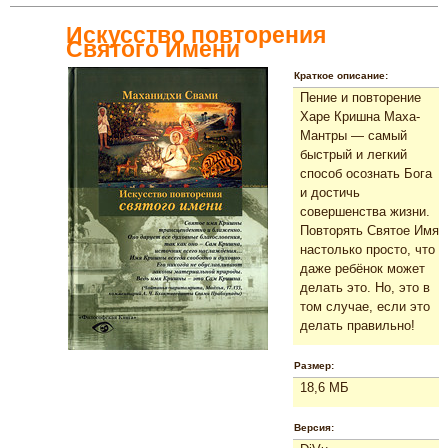
Искусство повторения
Святого Имени
Краткое описание:
Пение и повторение
Харе Кришна Маха-
Мантры — самый
быстрый и легкий
способ осознать Бога
и достичь
совершенства жизни.
Повторять Святое Имя
настолько просто, что
даже ребёнок может
делать это. Но, это в
том случае, если это
делать правильно!
Размер:
18,6 МБ
Версия: