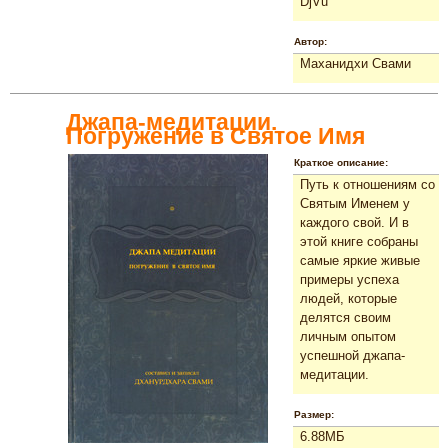
DjVu
Автор:
Маханидхи Свами
Джапа-медитации.
Погружение в Святое Имя
Краткое описание:
Путь к отношениям со
Святым Именем у
каждого свой. И в
этой книге собраны
самые яркие живые
примеры успеха
людей, которые
делятся своим
личным опытом
успешной джапа-
медитации.
Размер:
6.88МБ