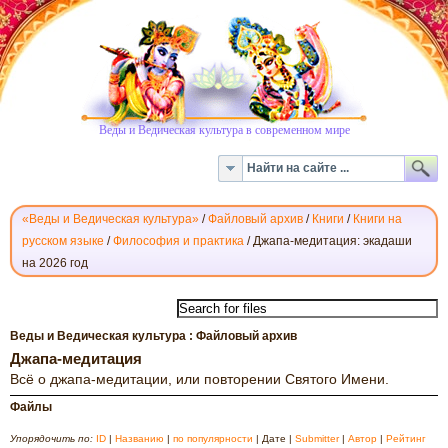
Веды и Ведическая культура в современном мире
«Веды и Ведическая культура»
/
Файловый архив
/
Книги
/
Книги на
русском языке
/
Философия и практика
/
Джапа-медитация: экадаши
на 2026 год
СКАЧАТЬ
КНИГИ
ПО
Веды и Ведическая культура : Файловый архив
ДЖАПА-
Джапа-медитация
МЕДИТАЦИИ
Всё о джапа-медитации, или повторении Святого Имени.
Файлы
Упорядочить по:
ID
|
Названию
|
по популярности
| Дате |
Submitter
|
Автор
|
Рейтинг