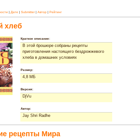
ности
|
Дате
|
Submitter
|
Автор
|
Рейтинг
й хлеб
Краткое описание:
В этой брошюре собраны рецепты
приготовления настоящего бездрожжевого
хлеба в домашних условиях
Размер:
4,8 МБ
Версия:
DjVu
Автор:
Jay Shri Radhe
ие рецепты Мира