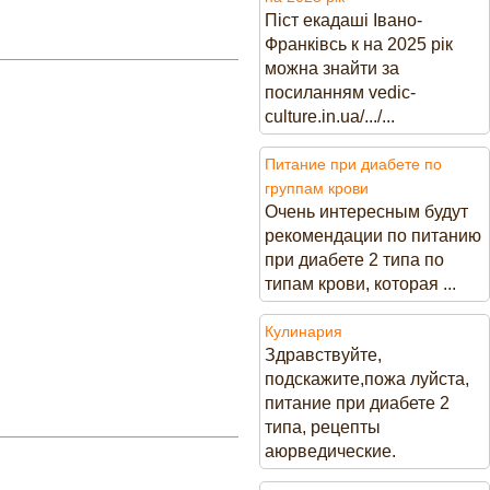
Піст екадаші Івано-
Франківсь к на 2025 рік
можна знайти за
посиланням vedic-
culture.in.ua/.../...
Питание при диабете по
группам крови
Очень интересным будут
рекомендации по питанию
при диабете 2 типа по
типам крови, которая ...
Кулинария
Здравствуйте,
подскажите,пожа луйста,
питание при диабете 2
типа, рецепты
аюрведические.