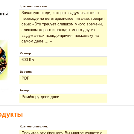
Краткое описание:
Зачастую люди, которые задумываются о
переходе на вегетарианское питание, говорят
себе: «Это требует слишком много времени,
слишком дорого и находят много других
выдуманных псевдо-причин, поскольку на
самом деле … »
Размер:
600 КБ
Версия:
PDF
Автор:
Рамбхору деви даси
одукты
Краткое описание:
Прочитав эту брошюру Вы многое узнаете о