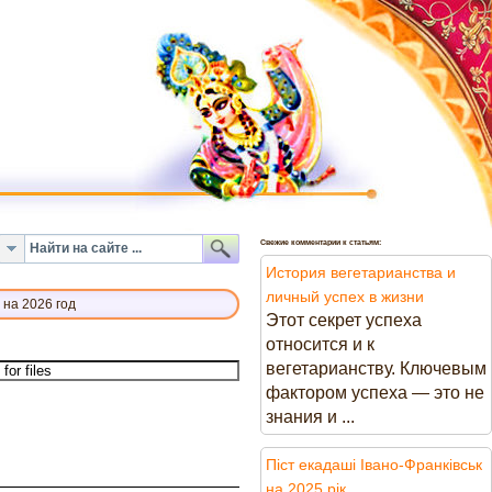
Свежие комментарии к статьям:
История вегетарианства и
личный успех в жизни
 на 2026 год
Этот секрет успеха
относится и к
вегетарианству. Ключевым
фактором успеха — это не
знания и ...
Піст екадаші Івано-Франківськ
на 2025 рік