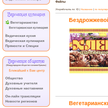
Файлы
Упорядочить по:
ID |
Названию
|
по популяр
Ведическая кулинария
Бездрожжево
Вегетарианство
Вегетарианская кулинария
.
Ведическая кухня
Ведическая кулинария
Пряности и Специи
Ведическое общество
(Международное общество сознания Кришны)
Ближайший к Вам центр
Общество
Духовные учителя
Духовные наставники
.
Он-лайн трансляции
Новости регионов
Вегетарианск