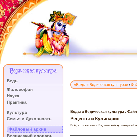
Меню
Ведическая культура
Сайта
Веды
«Веды и Ведическая культура»
/
Фа
.
Философия
Наука
ВЕДИЧЕСКИЕ
Практика
РЕЦЕПТЫ
И
.
Веды и Ведическая культура : Фай
Культура
ВЕДИЧЕСКАЯ
Рецепты и Кулинария
Семья и Духовность
КУЛИНАРИЯ
.
Всё, что связано с Ведической кулинарией 
Файловый архив
Ведический словарь