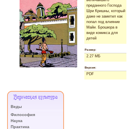
преданного Господа
Шри Кришны, который
даже не заметил как
попал под влияние
Майи. Брошюра в
виде комикса для
детей
Размер:
2.27 МБ
Версия:
PDF
Меню
Ведическая культура
Сайта
Веды
.
Философия
Наука
Практика