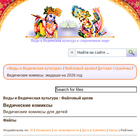
Веды и Ведическая культура в современном мире
«Веды и Ведическая культура»
/
Файловый архив
/
Детская страничка
/
Ведические комиксы: экадаши на 2026 год
CКАЧАТЬ
ВЕДИЧЕСКИЕ
КОМИКСЫ
Веды и Ведическая культура : Файловый архив
ДЛЯ
Ведические комиксы
ДЕТЕЙ
Ведические комиксы для детей
Файлы
Упорядочить по:
ID
|
Названию
|
по популярности
|
Дате
|
Submitter
|
Автор
| Рейтинг