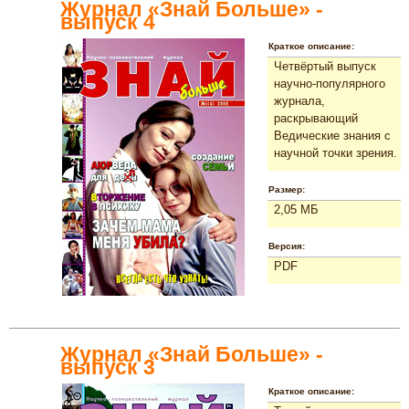
Журнал «Знай Больше» -
выпуск 4
Краткое описание:
Четвёртый выпуск
научно-популярного
журнала,
раскрывающий
Ведические знания с
научной точки зрения.
Размер:
2,05 МБ
Версия:
PDF
Журнал «Знай Больше» -
выпуск 3
Краткое описание: