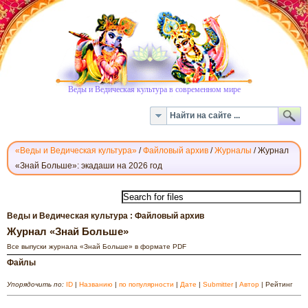
Веды и Ведическая культура в современном мире
«Веды и Ведическая культура»
/
Файловый архив
/
Журналы
/
Журнал
«Знай Больше»: экадаши на 2026 год
СКАЧАТЬ
НАУЧНО-
ПОПУЛЯРНЫЙ
Веды и Ведическая культура : Файловый архив
ЖУРНАЛ
Журнал «Знай Больше»
«ЗНАЙ
Все выпуски журнала «Знай Больше» в формате PDF
БОЛЬШЕ»
Файлы
Упорядочить по:
ID
|
Названию
|
по популярности
|
Дате
|
Submitter
|
Автор
| Рейтинг