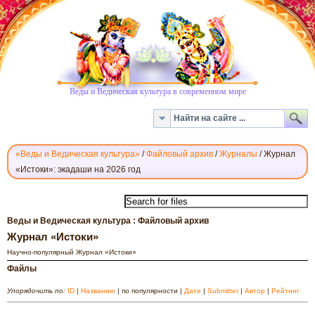
Веды и Ведическая культура в современном мире
«Веды и Ведическая культура»
/
Файловый архив
/
Журналы
/
Журнал
«Истоки»: экадаши на 2026 год
СКАЧАТЬ
ЖУРНАЛ
«ИСТОКИ»
Веды и Ведическая культура : Файловый архив
Журнал «Истоки»
Научно-популярный Журнал «Истоки»
Файлы
Упорядочить по:
ID
|
Названию
| по популярности |
Дате
|
Submitter
|
Автор
|
Рейтинг