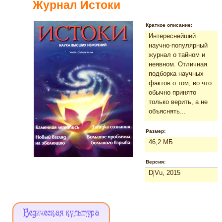
Журнал Истоки
Краткое описание:
Интереснейший
научно-популярный
журнал о тайном и
неявном. Отличная
подборка научных
фактов о том, во что
обычно принято
только верить, а не
объяснять...
Размер:
46,2 МБ
Версия:
DjVu, 2015
Меню
Ведическая культура
Сайта