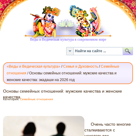
Веды и Ведическая культура в современном мире
«Веды и Ведическая культура»
/
Семья и Духовность
/
Семейные
отношения
/
Основы семейных отношений: мужские качества и
женские качества: экадаши на 2026 год
ОСНОВЫ
Основы семейных отношений: мужские качества и женские
СЕМЕЙНЫХ
качества
Категория:
Семейные отношения
ОТНОШЕНИЙ:
МУЖСКИЕ
КАЧЕСТВА
И
Очень часто многие
ЖЕНСКИЕ
сталкиваются с
КАЧЕСТВА
некоторыми