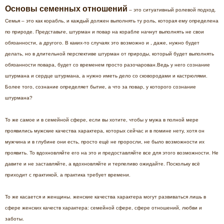
Основы семенных отношений
– это ситуативный ролевой подход.
Семья – это как корабль, и каждый должен выполнять ту роль, которая ему определена
по природе. Представьте, штурман и повар на корабле начнут выполнять не свои
обязанности, а другого. В каких-то случаях это возможно и , даже, нужно будет
делать, но в длительной перспективе штурман от природы, который будет выполнять
обязанности повара, будет со временем просто разочарован.Ведь у него сознание
штурмана и сердце штурмана, а нужно иметь дело со сковородами и кастрюлями.
Более того, сознание определяет бытие, а что за повар, у которого сознание
штурмана?
То же самое и в семейной сфере, если вы хотите, чтобы у мужа в полной мере
проявились мужские качества характера, которых сейчас и в помине нету, хотя он
мужчина и в глубине они есть, просто ещё не проросли, не было возможности их
проявить. То вдохновляйте его на это и предоставляйте все для этого возможности. Не
давите и не заставляйте, а вдохновляйте и терпеливо ожидайте. Поскольку всё
приходит с практикой, а практика требует времени.
То же касается и женщины. женские качества характера могут развиваться лишь в
сфере женских качеств характера: семейной сфере, сфере отношений, любви и
заботы.