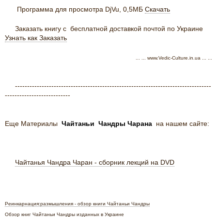
Программа для просмотра DjVu, 0,5МБ
Скачать
Заказать книгу с бесплатной доставкой почтой по Украине
Узнать как Заказать
... ... www.Vedic-Culture.in.ua ... ...
---------------------------------------------------------------------------------
---------------------------
Еще Материалы
Чайтаньи
Чандры
Чарана
на нашем сайте:
Чайтанья Чандра Чаран - сборник лекций на DVD
Реинкарнация:размышления - обзор книги Чайтаньи Чандры
Обзор книг Чайтаньи Чандры изданных в Украине