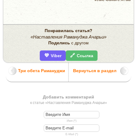
Понравилась статья?
«Наставления Рамануджа Ачарьи»
Поделись
с другом
💜
🔗
Viber
Ссылка
Три обета Рамануджи
Вернуться в раздел
Добавить комментарий
к статье «Наставления Рамануджа Ачарьи»
Имя (*)
E-Mail (*)