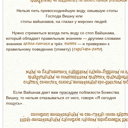
пра̄кр̣тешу ча паш́йатсу на пибет тойам уттамам 
Нельзя пить превосходнейшую воду, омывшую стопы
Господа Вишну или
стопы вайшнавов, на глазах у мирских людей.
Нужно стремиться всегда пить воду со стоп Вайшнава,
который обладает правильным знанием — другими словами
артха-панчаки
таттв
знанием
и трёх
— и привержен к
сада̄чара-рата
правильному поведению (этикету) (
).
ма̄м̇ ча бха̄гаватаих̣ са̄рддхам̇ са̄мйа-буддхим̇ на к
пра̄кр̣та̄на̄м̇ ча сам̇спарш́ам̇ пра̄птах̣ пра̄ма̄дика̄
сна̄тах̣ сачаилах̣ сахаса̄ ваишн̣ава̄н̇гхри-джалам̇ пи
Если Вайшнав дает вам
прасадам
поблизости Божества
Вишну, то нельзя отказываться от него, говоря «Я сегодня
пощусь».
саннидхау ваишн̣ава̄на̄м̇ ча сва-гун̣а̄н наива кӣрт
ш́рӣ-ваишн̣ава̄на̄м̇ са̄ннидхйе на̄нйам̇ парибхаведж дж