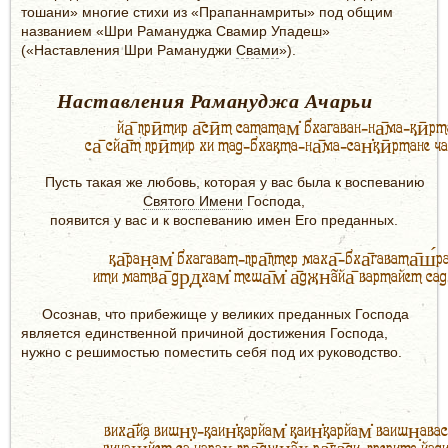
тошани» многие стихи из «Прапаннамриты» под общим
названием «Шри Рамануджа Свамир Упадеш»
(«Наставления Шри Рамануджи
Свами
»).
Наставления Рамануджа Ачарьи
йа̄ прӣтир а̄сӣт сататам̇ бхагаван-на̄ма-кӣрта
са̄ сйа̄т прӣтир хи тад-бхакта-на̄ма-сан̇кӣртане ча 
Пусть такая же любовь, которая у вас была к воспеванию
Святого Имени
Господа,
появится у вас и к воспеванию имен Его преданных.
ка̄ран̣ам̇ бхагават-пра̄птер маха̄-бха̄гавата̄ш́ра
ити матва̄ др̣д̣хам̇ теша̄м̇ а̄джн̃айа̄ вартайет сада
Осознав, что прибежище у великих преданных Господа
является единственной причиной достижения Господа,
нужно с решимостью поместить себя под их руководство.
виха̄йа вишн̣у-каин̇карйам̇ каин̇карйам̇ ваишн̣авас