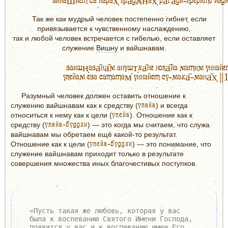
винаш́йет са нарах̣ пра̄джн̃ах̣ ра̄га̄ди-прерито йади
Так же как мудрый человек постепенно гибнет, если
привязывается к чувственному наслаждению,
так и любой человек встречается с гибелью, если оставляет
служение
Вишну
и вайшнавам.
ваишн̣ава̄на̄м анушт̣ха̄не нопа̄йа матим уннайе
упейам ева сататам̇ уннайет су-маха̄-мана̄х̣ ||
Разумный человек должен оставить отношение к
упайа
служению вайшнавам как к средству (
) и всегда
упейа
относиться к нему как к цели (
). Отношение как к
упайа-буддхи
средству (
) — это когда мы считаем, что служа
вайшнавам мы обретаем ещё какой-то результат.
упейа-буддхи
Отношение как к цели (
) — это понимание, что
служение вайшнавам приходит только в результате
совершения множества иных благочестивых поступков.
«Пусть такая же любовь, которая у вас
была к воспеванию Святого Имени Господа,
появится у вас и к воспеванию имен Его