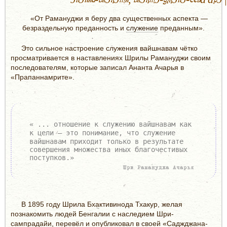
«От Рамануджи я беру два существенных аспекта —
безраздельную преданность и
служение
преданным».
Это сильное настроение служения вайшнавам чётко
просматривается в наставлениях Шрилы Рамануджи своим
последователям, которые записал Ананта Ачарья в
«Прапаннамрите».
« ... отношение к служению вайшнавам как
к цели
— это понимание, что служение
вайшнавам приходит только в результате
совершения множества иных благочестивых
поступков.»
Шри Рамануджа Ачарья
В 1895 году Шрила Бхактивинода Тхакур, желая
познакомить людей Бенгалии с наследием Шри-
сампрадайи, перевёл и опубликовал в своей «Саджджана-