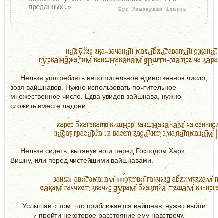
преданных.»
Шри Рамануджа Ачарья
на̄хӯйед ека-вачана̄н маха̄бха̄гавата̄н джана̄н
пӯрва̄н̃джалим̇ ваишн̣ава̄на̄м̇ др̣шт̣и-ма̄тре ча ка̄ра
Нельзя употреблять непочтительное единственное число,
зовя вайшнавов. Нужно использовать почтительное
множественное число. Едва увидев вайшнава, нужно
сложить вместе ладони.
харер бхагавато вишн̣ор ваишн̣ава̄на̄м̇ ча саннидх
па̄дау праса̄рйа на васет када̄чит амала̄тмана̄м̇ |
Нельзя сидеть, вытянув ноги перед Господом
Хари
,
Вишну, или перед чистейшими вайшнавами.
ваишн̣ава̄гаманам̇ ш́рутва̄ гаччхед абхимукхам̇ т
са̄кам̇ гаччхет квачид дӯрам̇ бхактйа̄ теша̄м̇ винирг
Услышав о том, что приближается
вайшнав
, нужно выйти
и пройти некоторое расстояние ему навстречу.