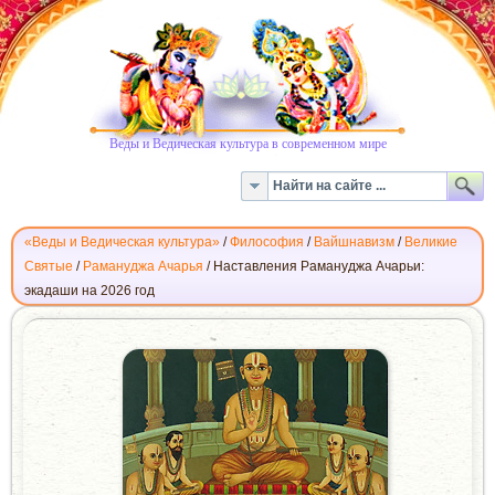
Веды и Ведическая культура в современном мире
«Веды и Ведическая культура»
/
Философия
/
Вайшнавизм
/
Великие
Святые
/
Рамануджа Ачарья
/
Наставления Рамануджа Ачарьи:
экадаши на 2026 год
НАСТАВЛЕНИЯ
РАМАНУДЖА
АЧАРЬИ