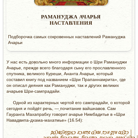
РАМАНУДЖА
АЧАРЬЯ
НАСТАВЛЕНИЯ
Подборочка самых сокровенных наставлений Рамануджа
Ачарьи
У нас есть довольно много информации о Шри Рамануджи
Ачарье, прежде всего благодаря сыну его прославленного
спутника, великого Куреши, Ананта Ачарьи, который
составил книгу под названием «Шри Прапаннамрита», где
он описал деяния как Рамануджи, так и других великих
ачарьев Шри-сампрадайи.
Одной из характерных чертой его сампрадайи, о которой
сегодня и пойдёт речь, — почитание вайшнавов. Сам
Гауранга Махапрабху говорит ачарье Нимбадитье в «Шри
Навадвипа-дхама-махатмье» (16.54):
ра̄ма̄нуджɔ хɔите а̄ми лɔи дуи са̄рɔ |
ɔнɔнйа-бхɔкɔти, бхɔктɔ-джɔнɔ-сева̄ а̄рɔ |