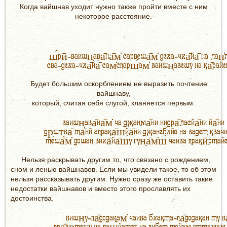
Когда вайшнав уходит нужно также пройти вместе с ним
некоторое расстояние.
ш́рӣ-ваишн̣ава̄на̄м̇ сарвеша̄м̇ деха-чха̄йа̄ на лан̇
сва-деха-чха̄йа̄ сам̇спарш́ам̇ ваишн̣авешу на ка̄райе
Будет большим оскорблением не выразить почтение
вайшнаву,
который, считая себя слугой, кланяется первым.
ваишн̣ава̄на̄м̇ ча джанма̄ни нидра̄ласйа̄ни йа̄ни 
др̣шт̣ва̄ та̄нй апрака̄ш́йа̄ни джанебхйо на вадет квачи
теша̄м̇ дошан виха̄йа̄ш́у гун̣а̄м̇ш́ чаива пракӣртай
Нельзя раскрывать другим то, что связано с рождением,
сном и ленью вайшнавов. Если мы увидели такое, то об этом
нельзя рассказывать другим. Нужно сразу же оставить такие
недостатки вайшнавов и вместо этого прославлять их
достоинства.
вишн̣у-па̄додакам̇ чаива бхакта-па̄додакан ту ва