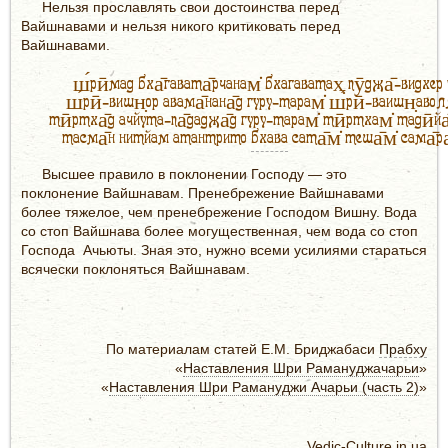
Нельзя прославлять свои достоинства перед
Вайшнавами и нельзя никого критиковать перед
Вайшнавами.
ш́рӣмад бха̄гавата̄рчанам̇ бхагаватах̣ пӯджа̄-видхе
ш́рӣ-вишн̣ор авама̄нана̄д гуру-тарам̇ ш́рӣ-ваишн̣авол
тӣртха̄д ачйута-па̄даджа̄д гуру-тарам̇ тӣртхам̇ тадӣйа
тасма̄н нитйам атантрито
бхава
сата̄м̇ теша̄м̇ сама̄ра
Высшее правило в поклонении Господу — это
поклонение Вайшнавам. Пренебрежение Вайшнавами
более тяжелое, чем пренебрежение Господом Вишну. Вода
со стоп Вайшнава более могущественная, чем вода со стоп
Господа Ачьюты. Зная это, нужно всеми усилиями стараться
всячески поклоняться Вайшнавам.
По материалам статей Е.М. Бриджабаси
Прабху
«
Наставления Шри Рамануджачарьи
»
«
Наставления Шри Рамануджи Ачарьи (часть 2)
»
Vedic-Culture.in.ua