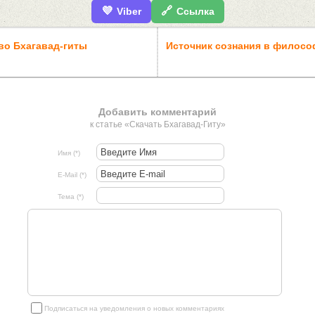
💜
🔗
Viber
Ссылка
во Бхагавад-гиты
Источник сознания в филосо
Добавить комментарий
к статье «Скачать Бхагавад-Гиту»
Имя (*)
E-Mail (*)
Тема (*)
Подписаться на уведомления о новых комментариях