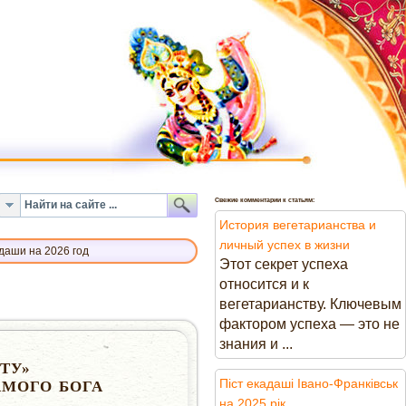
Свежие комментарии к статьям:
История вегетарианства и
личный успех в жизни
адаши на 2026 год
Этот секрет успеха
относится и к
вегетарианству. Ключевым
фактором успеха — это не
знания и ...
ТУ»
Піст екадаші Івано-Франківськ
АМОГО БОГА
на 2025 рік