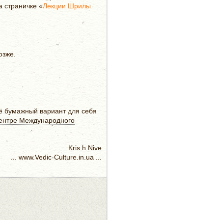
 страничке «
Лекции Шрилы
озже.
её бумажный вариант для себя
ентре Международного
Kris.h.Nive
... www.Vedic-Culture.in.ua ...