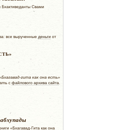
и Бхактиведанты Свами
тва: все вырученные
деньги
от
СТЬ»
«Бхагавад-гита как она есть»
чать
с
файлового архива сайта
.
рабхупады
ниги «Бхагавад-Гита как она