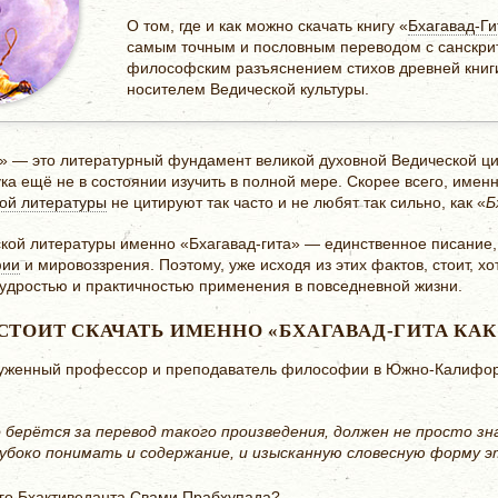
О том, где и как можно скачать книгу «
Бхагавад-Ги
самым точным и пословным переводом с санскри
философским разъяснением стихов древней книг
носителем Ведической культуры.
» — это литературный фундамент великой духовной Ведической ци
ка ещё не в состоянии изучить в полной мере. Скорее всего, имен
ой литературы
не цитируют так часто и не любят так сильно, как «
Б
еской литературы именно «Бхагавад-гита» — единственное писани
фии
и мировоззрения. Поэтому, уже исходя из этих фактов, стоит, хо
мудростью и практичностью применения в повседневной жизни.
СТОИТ СКАЧАТЬ ИМЕННО «БХАГАВАД-ГИТА КАК
служенный профессор и преподаватель философии в Южно-Калифор
 берётся за перевод такого произведения, должен не просто зн
лубоко понимать и содержание, и изысканную словесную форму э
ого Бхактиведанта
Свами
Прабхупада
?