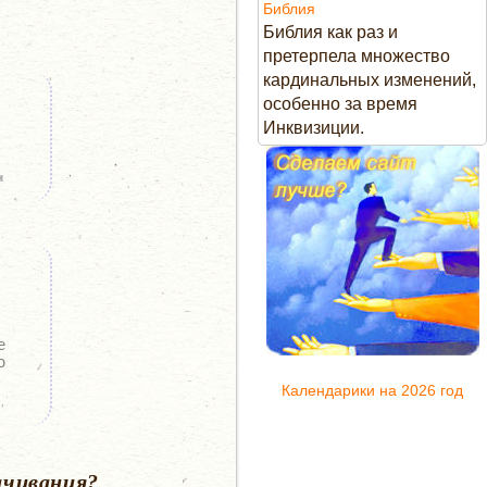
Библия
Библия как раз и
претерпела множество
кардинальных изменений,
особенно за время
Инквизиции.
и
е
о
Календарики на 2026 год
,
ачивания?