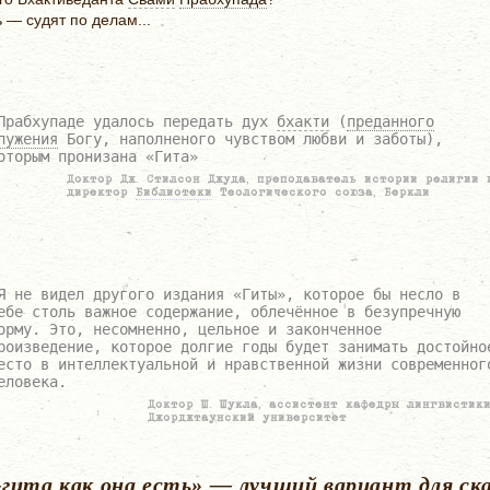
 — судят по делам...
Прабхупаде удалось передать дух
бхакти
(
преданного
лужения
Богу, наполненого чувством любви и заботы),
оторым пронизана «Гита»
Доктор Дж. Стилсон Джуда, преподаватель истории религии 
директор
Библиотеки
Теологического союза, Беркли
Я не видел другого издания «Гиты», которое бы несло в
ебе столь важное содержание, облечённое в безупречную
орму. Это, несомненно, цельное и законченное
роизведение, которое долгие годы будет занимать достойно
есто в интеллектуальной и нравственной жизни современног
еловека.
Доктор Ш. Шукла, ассистент кафедры лингвистики
Джорджтаунский университет
-гита как она есть» — лучший вариант для ск