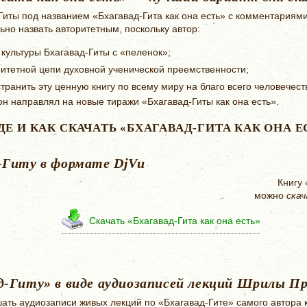
Гиты под названием «Бхагавад-Гита как она есть» с комментариям
но назвать авторитетным, поскольку автор:
культуры Бхагавад-Гиты с «пеленок»;
ритетной цепи духовной ученической преемственности;
ранить эту ценную книгу по всему миру на благо всего человечес
он направлял на новые тиражи «Бхагавад-Гиты как она есть».
ДЕ И КАК СКАЧАТЬ «БХАГАВАД-ГИТА КАК ОНА Е
-Гиту в формате DjVu
Книгу
можно
ска
Скачать «Бхагавад-Гита как она есть»
д-Гиту» в виде аудиозаписей лекций Шрилы П
ать аудиозаписи живых лекций по «Бхагавад-Гите» самого автора к