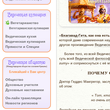
Ведическая кулинария
Вегетарианство
Вегетарианская кулинария
.
«
Бхагавад-Гита
, как она есть
Ведическая кухня
которой даже современная нау
Ведическая кулинария
другое произведение
Ведическ
Пряности и Специи
Более того, из всей Ведич
суть всей
Ведической филосо
Ведическое общество
гиту»
и соприкоснуться с её 
(Международное общество сознания Кришны)
Ближайший к Вам центр
ПОЧЕМУ 
Общество
Доктор Геддес Макгрегор, за
Духовные учителя
об этом:
Духовные наставники
.
«
Тот, кто
Он-лайн трансляции
но очень г
Новости регионов
Достойная ли личность для эт