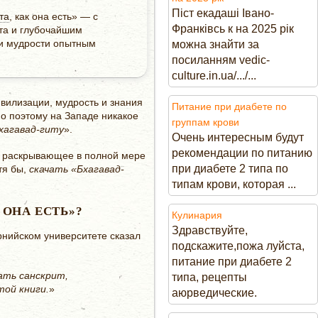
Піст екадаші Івано-
та
, как она есть» — с
Франківсь к на 2025 рік
та и глубочайшим
и мудрости опытным
можна знайти за
посиланням vedic-
culture.in.ua/.../...
вилизации, мудрость и знания
Питание при диабете по
но поэтому на Западе никакое
группам крови
хагавад-гиту
».
Очень интересным будут
рекомендации по питанию
е, раскрывающее в полной мере
при диабете 2 типа по
тя бы,
скачать «Бхагавад-
типам крови, которая ...
 ОНА ЕСТЬ»?
Кулинария
Здравствуйте,
нийском университете сказал
подскажите,пожа луйста,
питание при диабете 2
ать санскрит,
типа, рецепты
той книги.
»
аюрведические.