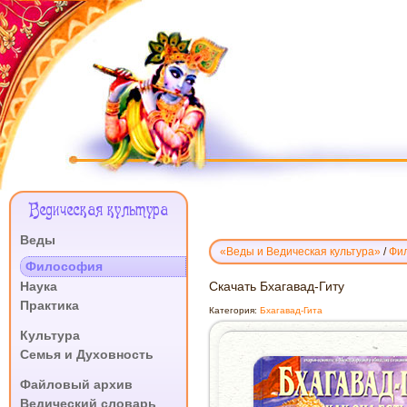
Меню
Ведическая культура
Сайта
Веды
«Веды и Ведическая культура»
/
Фи
.
Философия
СКАЧАТЬ
Наука
Скачать Бхагавад-Гиту
БХАГАВАД-
Практика
Категория:
Бхагавад-Гита
ГИТУ
.
Культура
Семья и Духовность
.
Файловый архив
Ведический словарь