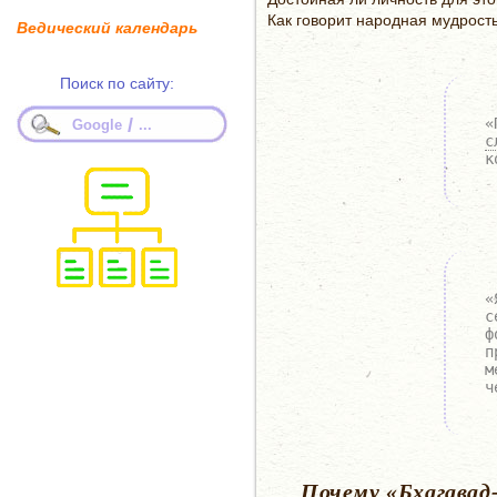
Как говорит народная мудрость
Ведический календарь
Поиск по сайту:
/
«
Google
...
с
к
«
с
ф
п
м
ч
Почему «Бхагавад