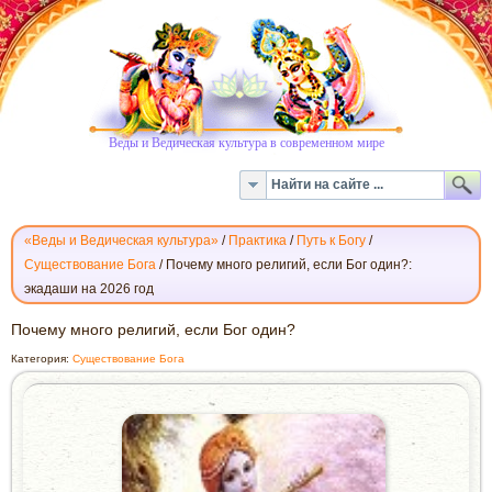
Веды и Ведическая культура в современном мире
«Веды и Ведическая культура»
/
Практика
/
Путь к Богу
/
Существование Бога
/
Почему много религий, если Бог один?:
экадаши на 2026 год
ПОЧЕМУ
Почему много религий, если Бог один?
МНОГО
Категория:
Существование Бога
РЕЛИГИЙ,
ЕСЛИ
БОГ
ОДИН?