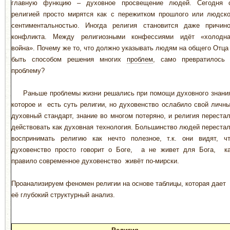
главную функцию – духовное просвещение людей. Сегодня
религией просто мирятся как с пережитком прошлого или людск
сентиментальностью. Иногда религия становится даже причин
конфликта. Между религиозными конфессиями идёт «холодн
война». Почему же то, что должно указывать людям на общего Отца
быть способом решения многих
проблем
, само превратилось
проблему?
Раньше проблемы жизни решались при помощи духовного знани
которое и есть суть религии, но духовенство ослабило свой личн
духовный стандарт, знание во многом потеряно, и религия переста
действовать как духовная технология. Большинство людей переста
воспринимать религию как нечто полезное, т.к. они видят, ч
духовенство просто говорит о Боге, а не живет для Бога, к
правило современное духовенство живёт по-мирски.
Проанализируем феномен религии на основе таблицы, которая дает
её глубокий структурный анализ.