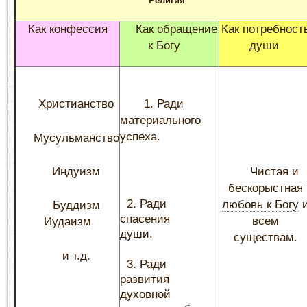
Религия
Как конфессия
Как обращение
Как потребност
к Богу
души
Христианство
1. Ради
материального
успеха.
Мусульманство
Индуизм
Чистая и
бескорыстная
2. Ради
любовь к Богу
Буддизм
спасения
всем
Иудаизм
души
.
существам.
и т.д.
3. Ради
развития
духовной