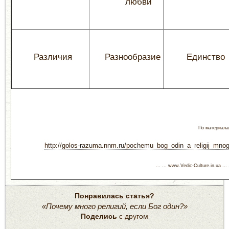
любви
Различия
Разнообразие
Единство
По материала
http://golos-razuma.nnm.ru/pochemu_bog_odin_a_religij_mno
... ... www.Vedic-Culture.in.ua ... 
Понравилась статья?
«Почему много религий, если Бог один?»
Поделись
с другом