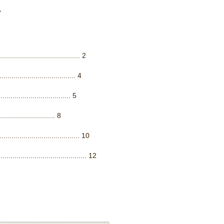
»
..................................... 2
................................ 4
............................ 5
.......................... 8
...................................... 10
........................................ 12