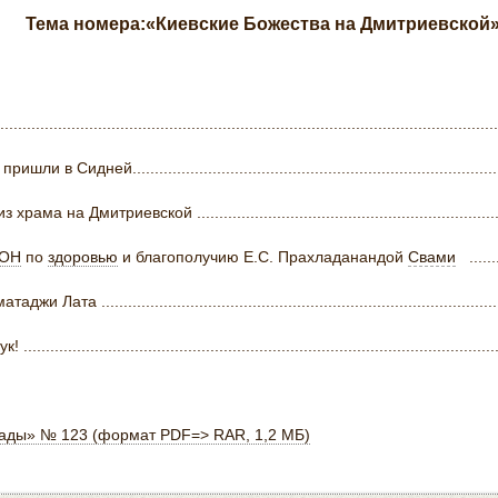
Тема номера:«Киевские Божества на Дмитриевской
....................................................................................................
ней........................................................................................
митриевской ...........................................................................
ОН
по
здоровью
и благополучию Е.С. Прахладанандой
Свами
........
таджи Лата ...........................................................................................
.................................................................................................
пады» № 123 (формат PDF=> RAR, 1,2 МБ)