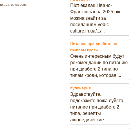
Піст екадаші Івано-
№-123, 03.04.2009
Франківсь к на 2025 рік
можна знайти за
посиланням vedic-
culture.in.ua/.../...
Питание при диабете по
группам крови
Очень интересным будут
рекомендации по питанию
при диабете 2 типа по
типам крови, которая ...
Кулинария
Здравствуйте,
подскажите,пожа луйста,
питание при диабете 2
типа, рецепты
аюрведические.