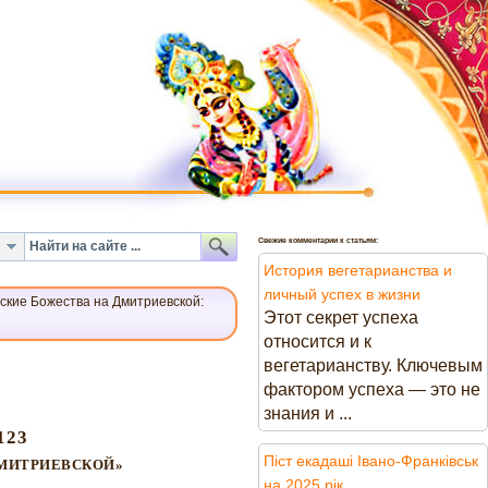
Свежие комментарии к статьям:
История вегетарианства и
личный успех в жизни
ские Божества на Дмитриевской:
Этот секрет успеха
относится и к
вегетарианству. Ключевым
фактором успеха — это не
знания и ...
123
Піст екадаші Івано-Франківськ
ДМИТРИЕВСКОЙ»
на 2025 рік