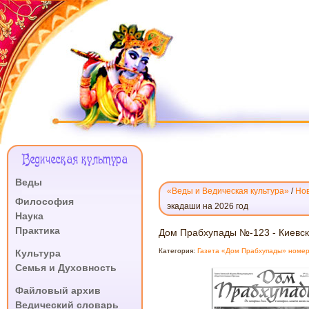
Меню
Ведическая культура
Сайта
Веды
«Веды и Ведическая культура»
/
Нов
.
Философия
экадаши на 2026 год
Наука
Практика
ДОМ
Дом Прабхупады №-123 - Киевск
.
ПРАБХУПАДЫ
Категория:
Газета «Дом Прабхупады» номер
Культура
№-123
Семья и Духовность
-
.
КИЕВСКИЕ
Файловый архив
БОЖЕСТВА
Ведический словарь