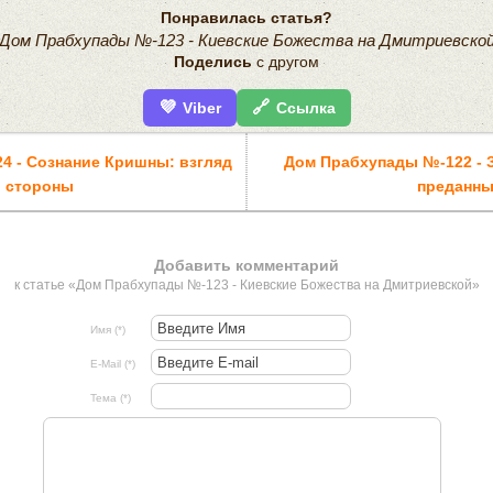
Понравилась статья?
Дом Прабхупады №-123 - Киевские Божества на Дмитриевско
Поделись
с другом
💜
🔗
Viber
Ссылка
4 - Сознание Кришны: взгляд
Дом Прабхупады №-122 - 
о стороны
преданн
Добавить комментарий
к статье «Дом Прабхупады №-123 - Киевские Божества на Дмитриевской»
Имя (*)
E-Mail (*)
Тема (*)