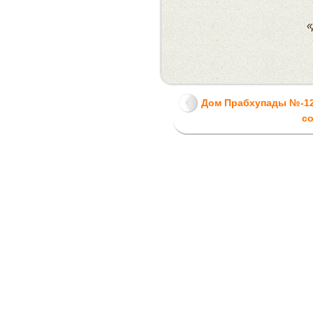
«
Дом Прабхупады №-12
с