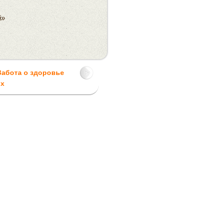
й»
Забота о здоровье
ых