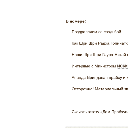
В номере:
Поздравляем со свадьбой ....................
Как Шри Шри Радха Гопинатх пришли в Сид
Наши Шри Шри Гаура-Нитай из храма на Д
Интервью с Министром
ИСКК
Ананда-
Вриндаван
прабху
и ма
Осторожно! Материальный звук! .............
Скачать газету «Дом Прабху