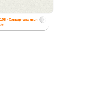
158 «Cанкиртана-ягья
а!»