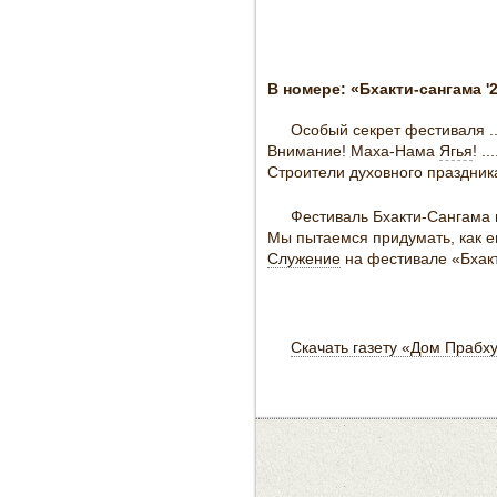
В номере: «Бхакти-сангама '
Особый секрет фестиваля ...............
Внимание! Маха-Нама
Ягья
! ...
Cтроители духовного праздника .............
Фестиваль Бхакти-Сангама в символах 
Мы пытаемся придумать, как еще мож
Служение
на фестивале «Бхакти-Санга
Скачать газету «Дом Прабх