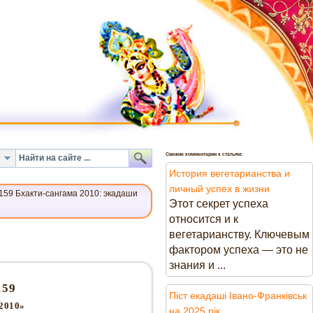
Свежие комментарии к статьям:
История вегетарианства и
личный успех в жизни
59 Бхакти-сангама 2010: экадаши
Этот секрет успеха
относится и к
вегетарианству. Ключевым
фактором успеха — это не
знания и ...
59
Піст екадаші Івано-Франківськ
2010»
на 2025 рік