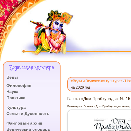
Меню
Ведическая культура
Сайта
Веды
«Веды и Ведическая культура»
/
Нов
.
Философия
на 2026 год
Наука
Практика
ГАЗЕТА
Газета «Дом Прабхупады» №-159
.
«ДОМ
Категория:
Газета «Дом Прабхупады» номер
Культура
ПРАБХУПАДЫ»
Семья и Духовность
№-159
.
БХАКТИ-
Файловый архив
САНГАМА
Ведический словарь