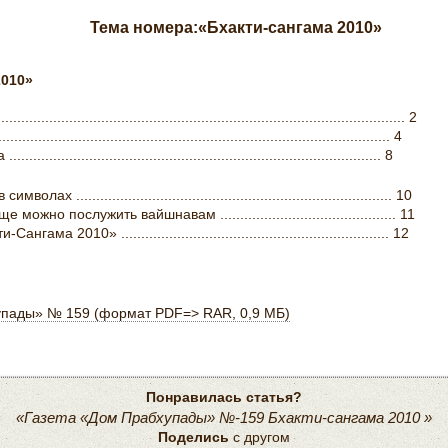
Тема номера:«Бхакти-сангама 2010»
2010»
........................................................................................ 2
.................................................................................................. 4
................................................................................ 8
............................................................................... 10
но послужить вайшнавам ............................................ 11
ма 2010» ................................................................... 12
упады» № 159 (формат PDF=> RAR, 0,9 МБ)
Понравилась статья?
«Газета «Дом Прабхупады» №-159 Бхакти-сангама 2010 »
Поделись
с другом