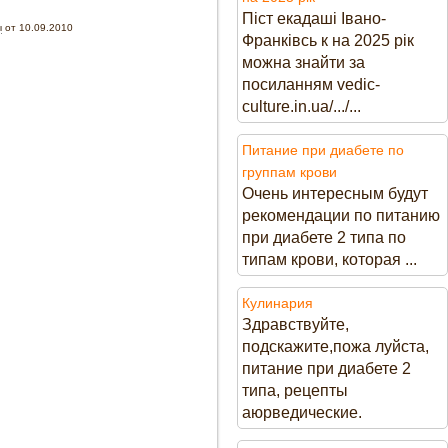
Піст екадаші Івано-
ы
от 10.09.2010
Франківсь к на 2025 рік
можна знайти за
посиланням vedic-
culture.in.ua/.../...
Питание при диабете по
группам крови
Очень интересным будут
рекомендации по питанию
при диабете 2 типа по
типам крови, которая ...
Кулинария
Здравствуйте,
подскажите,пожа луйста,
питание при диабете 2
типа, рецепты
аюрведические.