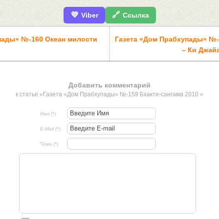
💜
🔗
Viber
Ссылка
пады» №-160 Океан милости
Газета «Дом Прабхупады» №-
– Ки Джай
Добавить комментарий
к статье «Газета «Дом Прабхупады» №-159 Бхакти-сангама 2010 »
Имя (*)
E-Mail (*)
Тема (*)