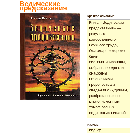
Ведические
предсказания
Краткое описание:
Книга «Ведические
предсказания» —
результат
колоссального
научного труда,
благодаря которому
были
систематизированы,
собраны воедино и
снабжены
пояснениями
пророчества и
сведения о будущем,
разбросанные по
многочисленным
томам разных
ведических писаний.
Размер:
556 КБ