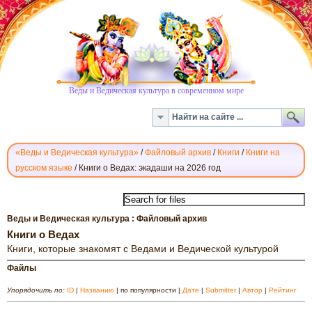
Веды и Ведическая культура в современном мире
«Веды и Ведическая культура»
/
Файловый архив
/
Книги
/
Книги на
русском языке
/
Книги о Ведах: экадаши на 2026 год
КНИГИ
О
ВЕДАХ
Веды и Ведическая культура : Файловый архив
Книги о Ведах
Книги, которые знакомят с Ведами и Ведической культурой
Файлы
Упорядочить по:
ID
|
Названию
| по популярности |
Дате
|
Submitter
|
Автор
|
Рейтинг