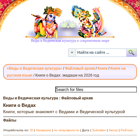
Веды и Ведическая культура в современном мире
«Веды и Ведическая культура»
/
Файловый архив
/
Книги
/
Книги на
русском языке
/
Книги о Ведах: экадаши на 2026 год
КНИГИ
О
ВЕДАХ
Веды и Ведическая культура : Файловый архив
Книги о Ведах
Книги, которые знакомят с Ведами и Ведической культурой
Файлы
Упорядочить по:
ID
|
Названию
|
по популярности
| Дате |
Submitter
|
Автор
|
Рейтинг