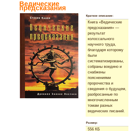
Ведические
предсказания
Краткое описание:
Книга «Ведические
предсказания» —
результат
колоссального
научного труда,
благодаря которому
были
систематизированы,
собраны воедино и
снабжены
пояснениями
пророчества и
сведения о будущем,
разбросанные по
многочисленным
томам разных
ведических писаний.
Размер:
556 КБ