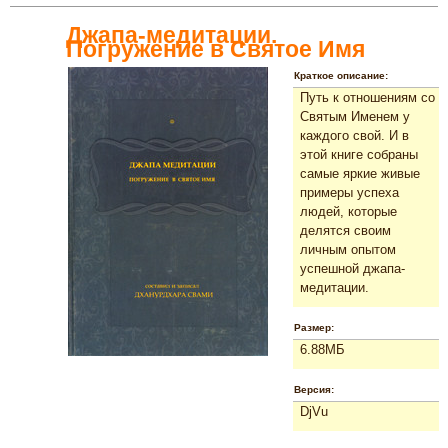
Джапа-медитации.
Погружение в Святое Имя
Краткое описание:
Путь к отношениям со
Святым Именем у
каждого свой. И в
этой книге собраны
самые яркие живые
примеры успеха
людей, которые
делятся своим
личным опытом
успешной джапа-
медитации.
Размер:
6.88МБ
Версия:
DjVu