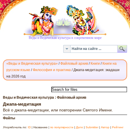
Веды и Ведическая культура в современном мире
«Веды и Ведическая культура»
/
Файловый архив
/
Книги
/
Книги на
русском языке
/
Философия и практика
/
Джапа-медитация: экадаши
на 2026 год
СКАЧАТЬ
КНИГИ
ПО
Веды и Ведическая культура : Файловый архив
ДЖАПА-
Джапа-медитация
МЕДИТАЦИИ
Всё о джапа-медитации, или повторении Святого Имени.
Файлы
Упорядочить по:
ID
| Названию |
по популярности
|
Дате
|
Submitter
|
Автор
|
Рейтинг