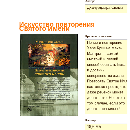
Автор:
Дханурдхара Свами
Искусство повторения
Святого Имени
Краткое описание:
Пение и повторение
Харе Кришна Маха-
Мантры — самый
быстрый и легкий
способ осознать Бога
и достичь
совершенства жизни.
Повторять Святое Имя
настолько просто, что
даже ребёнок может
делать это. Но, это в
том случае, если это
делать правильно!
Размер:
18,6 МБ