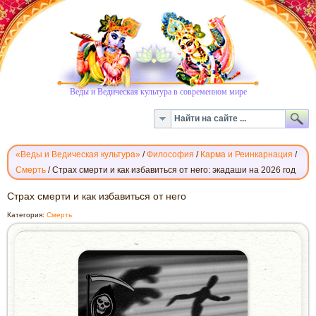
Веды и Ведическая культура в современном мире
«Веды и Ведическая культура»
/
Философия
/
Карма и Реинкарнация
/
Смерть
/
Страх смерти и как избавиться от него: экадаши на 2026 год
СТРАХ
Страх смерти и как избавиться от него
СМЕРТИ
Категория:
Смерть
И
КАК
ИЗБАВИТЬСЯ
ОТ
НЕГО