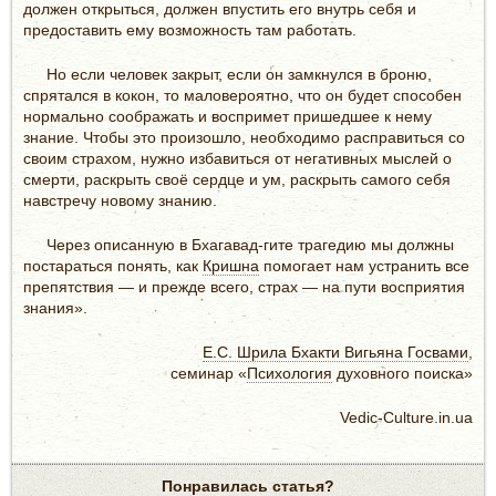
должен открыться, должен впустить его внутрь себя и
предоставить ему возможность там работать.
Но если человек закрыт, если он замкнулся в броню,
спрятался в кокон, то маловероятно, что он будет способен
нормально соображать и воспримет пришедшее к нему
знание. Чтобы это произошло, необходимо расправиться со
своим страхом, нужно избавиться от негативных мыслей о
смерти, раскрыть своё сердце и ум, раскрыть самого себя
навстречу новому знанию.
Через описанную в Бхагавад-гите трагедию мы должны
постараться понять, как
Кришна
помогает нам устранить все
препятствия — и прежде всего, страх — на пути восприятия
знания».
Е.С. Шрила Бхакти Вигьяна Госвами
,
семинар «
Психология
духовного поиска»
Vedic-Culture.in.ua
Понравилась статья?