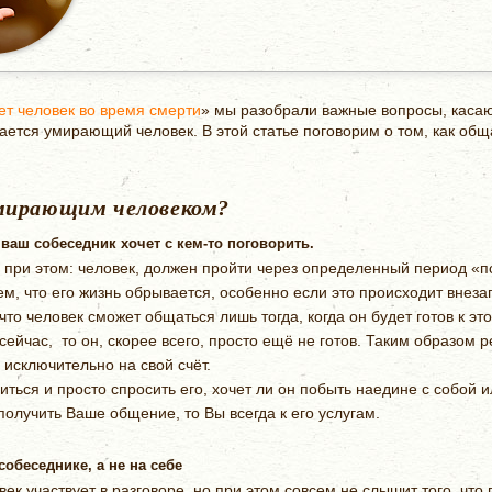
ует человек во время смерти
» мы разобрали важные вопросы, касаю
вается умирающий человек. В этой статье поговорим о том, как о
мирающим человеком?
 ваш собеседник хочет с кем-то поговорить.
 при этом: человек, должен пройти через определенный период «п
ем, что его жизнь обрывается, особенно если это происходит внеза
 человек сможет общаться лишь тогда, когда он будет готов к это
сейчас, то он, скорее всего, просто ещё не готов. Таким образом 
исключительно на свой счёт.
ся и просто спросить его, хочет ли он побыть наедине с собой ил
 получить Ваше общение, то Вы всегда к его услугам.
собеседнике, а не на себе
век участвует в разговоре, но при этом совсем не слышит того, что 