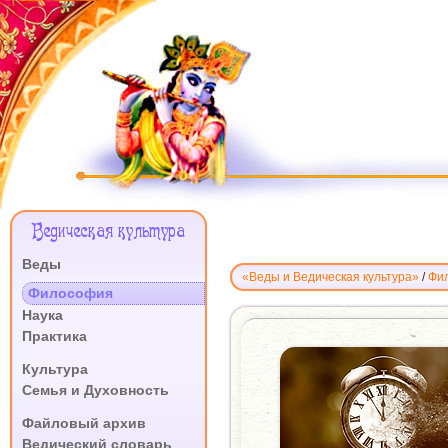
Меню
Ведическая культура
Сайта
Веды
«Веды и Ведическая культура»
/
Фи
.
Философия
КАК
Наука
ОБЩАТЬСЯ
Практика
С
.
Культура
УМИРАЮЩИМ
Семья и Духовность
ЧЕЛОВЕКОМ
.
Файловый архив
Ведический словарь