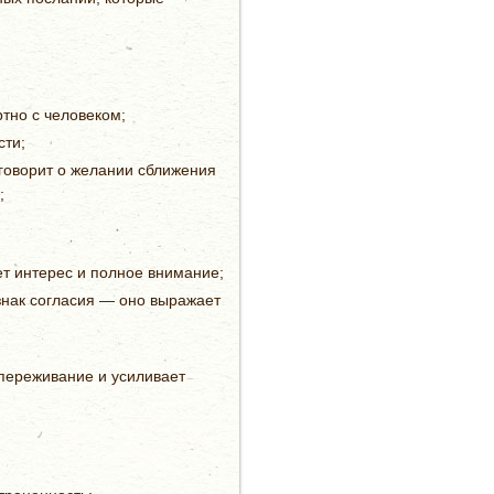
ртно с человеком;
сти;
говорит о желании сближения
;
ает интерес и полное внимание;
 знак согласия — оно выражает
опереживание и усиливает