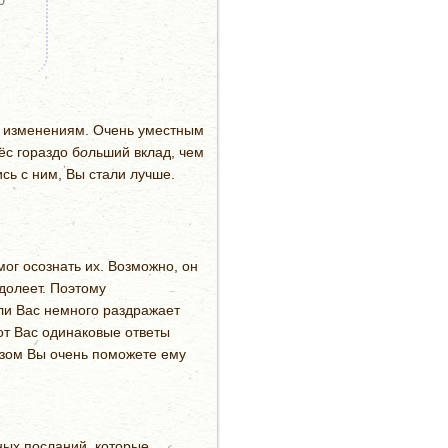
ым изменениям. Очень уместным
ёс гораздо б
о
льший вклад, чем
ись с ним, Вы стали лучше.
ог осознать их. Возможно, он
долеет. Поэтому
ли Вас немного раздражает
от Вас одинаковые ответы
разом Вы очень поможете ему
ных посланий, которые