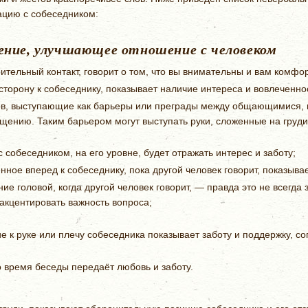
цию с собеседником:
ение, улучшающее отношение с человеком
ительный контакт, говорит о том, что вы внимательны и вам комфо
 сторону к собеседнику, показывает наличие интереса и вовлеченно
ов, выступающие как барьеры или преграды между общающимися, 
щению. Таким барьером могут выступать руки, сложенные на груди
собеседником, на его уровне, будет отражать интерес и заботу;
ённое вперед к собеседнику, пока другой человек говорит, показыв
ие головой, когда другой человек говорит, — правда это не всегда
акцентировать важность вопроса;
е к руке или плечу собеседника показывает заботу и поддержку, с
 время беседы передаёт любовь и заботу.