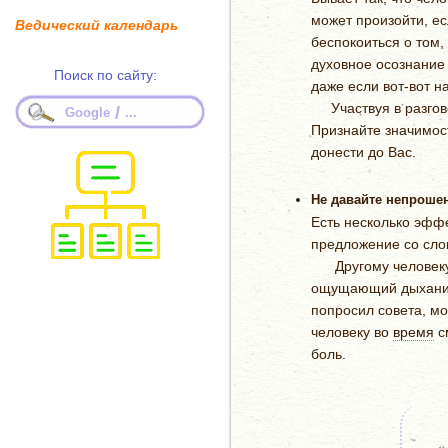
может произойти, е
Ведический календарь
беспокоиться о том,
духовное осознание 
Поиск по сайту:
даже если вот-вот н
Участвуя в разгово
/
Google
...
Признайте значимост
донести до Вас.
Не давайте непроше
Есть несколько эффе
предложение со слов
Другому человеку о
ощущающий дыхание 
попросил совета, мож
человеку во
время
с
боль.
«