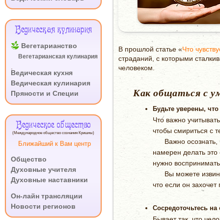
Ведическая кулинария
Вегетарианство
В прошлой статье «
Что чувств
Вегетарианская кулинария
страданий, с которыми сталки
.
человеком.
Ведическая кухня
Ведическая кулинария
Как общаться с у
Пряности и Специи
Будьте уверены, что
Что важно учитывать
Ведическое общество
чтобы смириться с т
(Международное общество сознания Кришны)
Важно осознать, что
Ближайший к Вам центр
намерен делать это 
Общество
нужно воспринимать 
Духовные учителя
Вы можете извинить
Духовные наставники
что если он захочет
.
Он-лайн трансляции
Новости регионов
Сосредоточьтесь на 
Бывает так, что чело