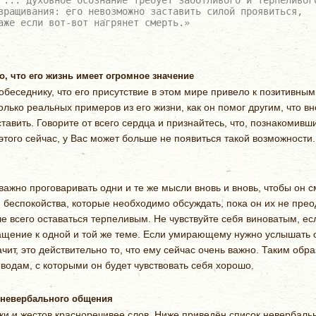
зращивания: его невозможно заставить силой проявиться,
аже если вот-вот нагрянет смерть.»
, что его жизнь имеет огромное значение
обеседнику, что его присутствие в этом мире привело к позитивн
олько реальных примеров из его жизни, как он помог другим, что вн
тавить. Говорите от всего сердца и признайтесь, что, познакомивш
этого сейчас, у Вас может больше не появиться такой возможности.
жно проговаривать одни и те же мысли вновь и вновь, чтобы он см
 беспокойства, которые необходимо обсуждать, пока он их не прео
 всего оставаться терпеливым. Не чувствуйте себя виноватым, ес
ащение к одной и той же теме. Если умирающему нужно услышать 
начит, это действительно то, что ему сейчас очень важно. Таким об
водам, с которыми он будет чувствовать себя хорошо.
 невербального общения
ки и жестов красноречивее слов. Ниже приведён список невербаль