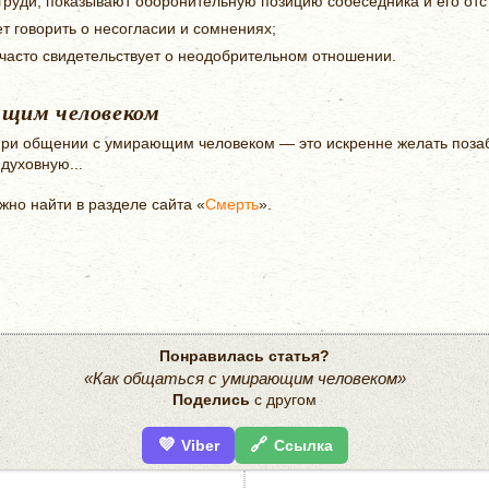
груди, показывают оборонительную позицию собеседника и его отс
т говорить о несогласии и сомнениях;
 часто свидетельствует о неодобрительном отношении.
ющим человеком
ри общении с умирающим человеком — это искренне желать позаб
духовную...
но найти в разделе сайта «
Смерть
».
Понравилась статья?
«Как общаться с умирающим человеком»
Поделись
с другом
💜
🔗
Viber
Ссылка