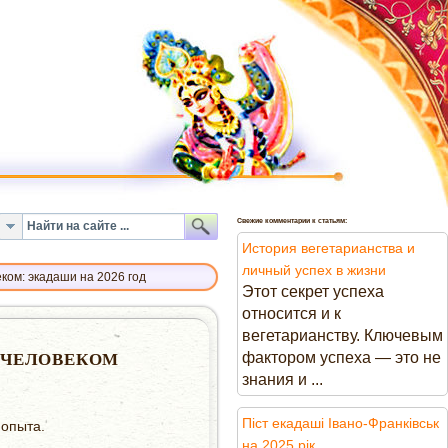
Свежие комментарии к статьям:
История вегетарианства и
личный успех в жизни
ком: экадаши на 2026 год
Этот секрет успеха
относится и к
вегетарианству. Ключевым
фактором успеха — это не
 ЧЕЛОВЕКОМ
знания и ...
Піст екадаші Івано-Франківськ
 опыта.
на 2025 рік