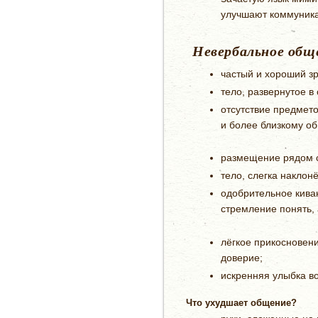
улучшают коммуника
Невербальное общ
частый и хороший зр
тело, развернутое в
отсутствие предмет
и более близкому об
размещение рядом с 
тело, слегка наклон
одобрительное киван
стремление понять, 
лёгкое прикосновени
доверие;
искренняя улыбка во
Что ухудшает общение?