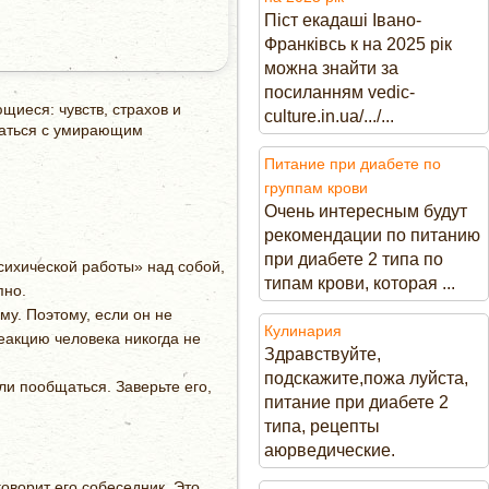
Піст екадаші Івано-
Франківсь к на 2025 рік
можна знайти за
посиланням vedic-
щиеся: чувств, страхов и
culture.in.ua/.../...
бщаться с умирающим
Питание при диабете по
группам крови
Очень интересным будут
рекомендации по питанию
при диабете 2 типа по
сихической работы» над собой,
типам крови, которая ...
пно.
му. Поэтому, если он не
Кулинария
реакцию человека никогда не
Здравствуйте,
подскажите,пожа луйста,
и пообщаться. Заверьте его,
питание при диабете 2
типа, рецепты
аюрведические.
говорит его собеседник. Это