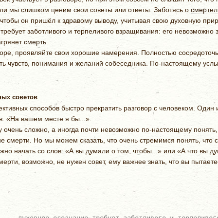
сли мы слишком ценим свои советы или ответы. Заботясь о
смертел
 чтобы он пришёл к здравому выводу, учитывая свою духовную прир
требует заботливого и терпеливого взращивания: его невозможно з
агрянет
смерть
.
ре, проявляйте свои хорошие намерения. Полностью сосредоточьте
ь чувств, понимания и желаний собеседника. По-настоящему услыш
ных советов
ктивных способов быстро прекратить разговор с человеком. Один и
: «На вашем месте я бы...».
чень сложно, а иногда почти невозможно по-настоящему понять, 
смерти. Но мы можем сказать, что очень стремимся понять, что с
но начать со слов: «А вы думали о том, чтобы...» или «А что вы ду
мерти, возможно, не нужен совет, ему важнее знать, что вы пытает
 ... духовное осознание требует заботливого и терпеливог