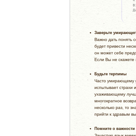
в
д
Заверьте умирающего
Важно дать понять с
будет привести неск
он может себе предс
Если Вы не скажете 
Будьте терпимы
Часто умирающему ва
испытывает страхи и
ухаживающему лучше
многократное возвр
несколько раз, то з
прийти к здравым вы
Помните о важности
Зачастую язык мими