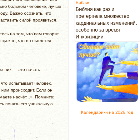
Библия
ьно
больном человеке, лучше
Библия как раз и
оду. Важно осознать, что
претерпела множество
аставить силой проявиться,
кардинальных изменений,
особенно за время
сь на том, что вам говорят.
Инквизиции.
ьте то, что он пытается
з них — это начать
что испытывает человек,
 ним происходит. Если он
маете насчёт...». Помните:
есь понять его уникальную
Календарики на 2026 год
о