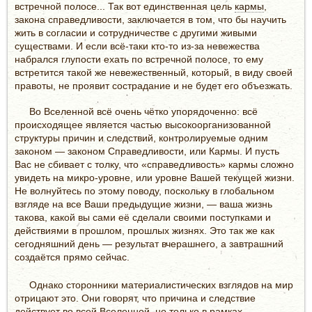
встречной полосе... Так вот единственная цель
кармы
,
закона справедливости, заключается в том, что бы научить
жить в согласии и сотрудничестве с другими живыми
существами. И если всё-таки кто-то из-за невежества
набрался глупости ехать по встречной полосе, то ему
встретится такой же невежественный, который, в виду своей
правоты, не проявит сострадание и не будет его объезжать.
Во Вселенной всё очень чётко упорядоченно: всё
происходящее является частью высокоорганизованной
структуры причин и следствий, контролируемые одним
законом — законом Справедливости, или Кармы. И пусть
Вас не сбивает с толку, что «справедливость» кармы сложно
увидеть на микро-уровне, или уровне Вашей текущей жизни.
Не волнуйтесь по этому поводу, поскольку в глобальном
взгляде на все Ваши предыдущие жизни, — ваша жизнь
такова, какой вы сами её сделали своими поступками и
действиями в прошлом, прошлых жизнях. Это так же как
сегодняшний день — результат вчерашнего, а завтрашний
создаётся прямо сейчас.
Однако сторонники материалистических взглядов на мир
отрицают это. Они говорят, что причина и следствие
действует во всей Вселенной, но только в рамках