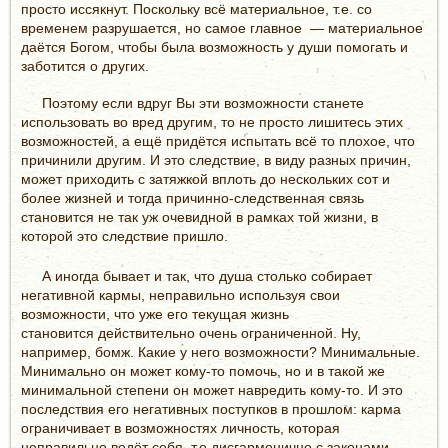
просто иссякнут. Поскольку всё материальное, т.е. со
временем разрушается, но самое главное — материальное
даётся Богом, чтобы была возможность у души помогать и
заботится о других.
Поэтому если вдруг Вы эти возможности станете
использовать во вред другим, то не просто лишитесь этих
возможностей, а ещё придётся испытать всё то плохое, что
причинили другим. И это следствие, в виду разных причин,
может приходить с затяжкой вплоть до нескольких сот и
более жизней и тогда причинно-следственная связь
становится не так уж очевидной в рамках той жизни, в
которой это следствие пришло.
А иногда бывает и так, что душа столько собирает
негативной кармы, неправильно используя свои
возможности, что уже его текущая жизнь
становится действительно очень ограниченной. Ну,
например, бомж. Какие у него возможности? Минимальные.
Минимально он может кому-то помочь, но и в такой же
минимальной степени он может навредить кому-то. И это
последствия его негативных поступков в прошлом: карма
ограничивает в возможностях личность, которая
неправильно ведёт себя, т.е дисгармонично с законами