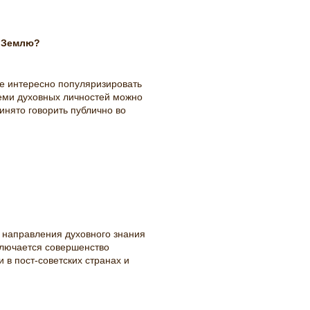
а Землю?
не интересно популяризировать
всеми духовных личностей можно
инято говорить публично во
е направления духовного знания
ключается совершенство
и в пост-советских странах и