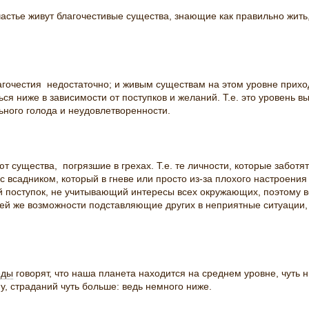
астье живут благочестивые существа, знающие как правильно жить, 
агочестия недостаточно; и живым существам на этом уровне прихо
ся ниже в зависимости от поступков и желаний. Т.е. это уровень в
ьного голода и неудовлетворенности.
ют существа, погрязшие в грехах. Т.е. те личности, которые заботя
с всадником, который в гневе или просто из-за плохого настроени
бой поступок, не учитывающий интересы всех окружающих, поэтому в
ей же возможности подставляющие других в неприятные ситуации,
еды
говорят, что наша планета находится на среднем уровне, чуть 
у, страданий чуть больше: ведь немного ниже.