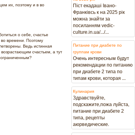
ем их, поэтому и в во
Піст екадаші Івано-
Франківсь к на 2025 рік
можна знайти за
посиланням vedic-
culture.in.ua/.../...
титься о себе, счастье
и во времени. Поэтому
Питание при диабете по
летворены. Ведь истинная
е возрастающим счастьем, а тут
группам крови
о ограниченным?
Очень интересным будут
рекомендации по питанию
при диабете 2 типа по
типам крови, которая ...
Кулинария
Здравствуйте,
подскажите,пожа луйста,
питание при диабете 2
типа, рецепты
аюрведические.