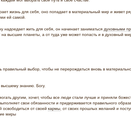
 каждый мог выбрать свой путь и свое счастье.
ет жизнь для себя, оно попадает в материальный мир и живет ряд
ми ей самой.
у надоедает жить для себя, он начинает заниматься
духовными пр
 на высшие планеты, а от туда уже может попасть и в духовный мир
ь правильный выбор, чтобы не перерождаться вновь в материально
высшему знанию. Богу.
огать другим, хочет, чтобы все люди стали лучше и приняли божес
м выполняет свои обязанности и придерживается правильного образа
ей освободиться от своей
кармы
, от своих прошлых желаний и пост
шие миры