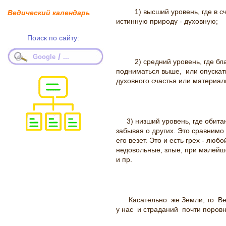
1) высший уровень, где в сч
Ведический календарь
истинную природу - духовную;
Поиск по сайту:
/
Google
...
2) средний уровень, где бл
подниматься выше, или опускать
духовного счастья или материал
3) низший уровень, где обита
забывая о других. Это сравнимо 
его везет. Это и есть грех - лю
недовольные, злые, при малейш
и пр.
Касательно же Земли, то
В
у нас и страданий почти поровн