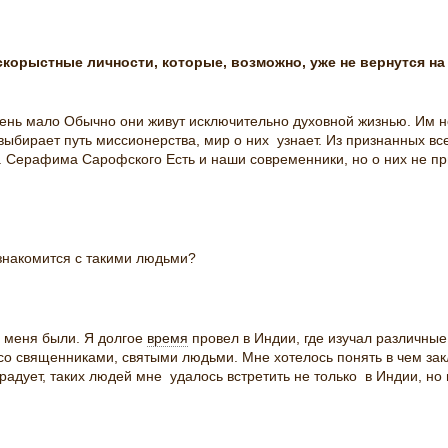
скорыстные личности, которые, возможно, уже не вернутся н
очень мало Обычно они живут исключительно духовной жизнью. Им 
х выбирает путь миссионерства, мир о них узнает. Из признанных 
 Серафима Сарофского Есть и наши современники, но о них не пр
накомится с такими людьми?
у меня были. Я долгое
время
провел в Индии, где изучал различны
 со священниками, святыми людьми. Мне хотелось понять в чем за
 радует, таких людей мне удалось встретить не только в Индии, но 