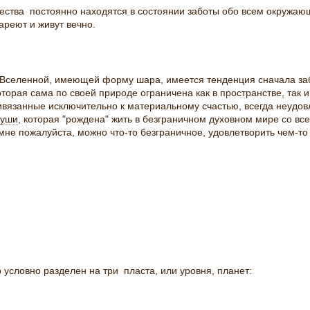
ства постоянно находятся в состоянии заботы обо всем окружающ
тареют и живут вечно.
еленной, имеющей форму шара, имеется тенденция сначала забо
торая сама по своей природе ограничена как в пространстве, так 
вязанные исключительно к материальному счастью, всегда неудов
души
, которая "рождена" жить в безграничном духовном мире со вс
е мне пожалуйста, можно что-то безграничное, удовлетворить чем-т
словно разделен на три пласта, или уровня, планет: