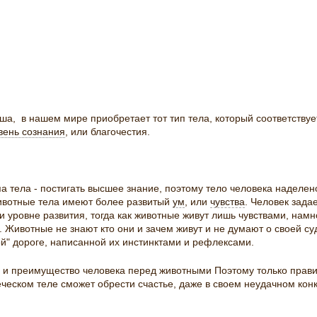
а, в нашем мире приобретает тот тип тела, который соответствуе
вень сознания
, или благочестия.
а тела - постигать высшее знание, поэтому тело человека надел
животные тела имеют более развитый
ум
, или
чувства
. Человек зада
и уровне развития, тогда как животные живут лишь чувствами, намн
 Животные не знают кто они и зачем живут и не думают о своей суд
ой" дороге, написанной их инстинктами и рефлексами.
 и преимущество человека перед животными Поэтому только прави
ческом теле сможет обрести счастье, даже в своем неудачном ко