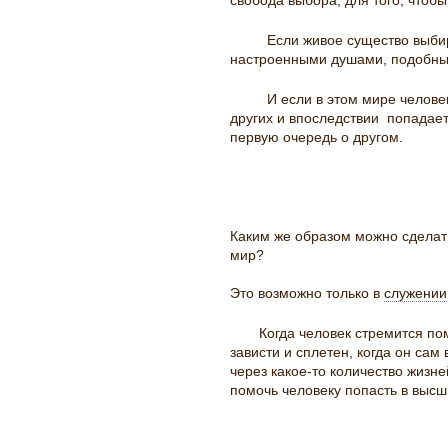
свобода выбора, для того, чтобы
Если живое существо выбира
настроенными душами, подобны
И если в этом мире человек
других и впоследствии попадает
первую очередь о другом.
Каким же образом можно сделат
мир?
Это возможно только в
служении
Когда человек стремится пом
зависти и сплетен, когда он са
через какое-то количество жизн
помочь человеку попасть в выс