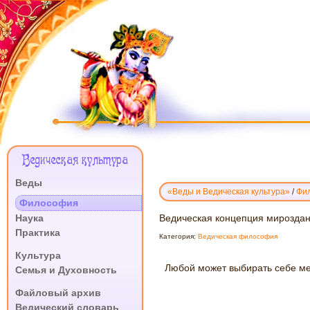
Меню
Ведическая культура
Сайта
Веды
«Веды и Ведическая культура»
/
Фи
.
Философия
ВЕДИЧЕСКАЯ
Наука
Ведическая концепция мирозда
КОНЦЕПЦИЯ
Практика
Категория:
Ведическая философия
МИРОЗДАНИЯ
.
Культура
Любой может выбирать себе мест
Семья и Духовность
.
Файловый архив
Ведический словарь