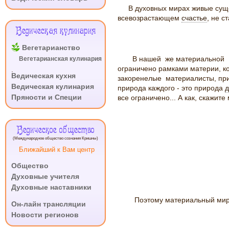
В духовных мирах живые суще
всевозрастающем
счастье
, не с
Ведическая кулинария
Вегетарианство
В нашей же материальной Вс
Вегетарианская кулинария
ограничено рамками материи, ко
.
Ведическая кухня
закоренелые материалисты, при
Ведическая кулинария
природа каждого - это природа
Пряности и Специи
все ограничено... А как, скажит
Ведическое общество
(Международное общество сознания Кришны)
Ближайший к Вам центр
Общество
Духовные учителя
Духовные наставники
.
Поэтому материальный мир у
Он-лайн трансляции
Новости регионов