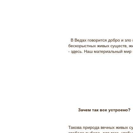
мироздание, мироздания, судьба
В Ведах говорится добро и зло
бескорыстных живых существ, жив
- здесь. Наш материальный мир с
Зачем так все устроено?
Такова природа вечных живых су