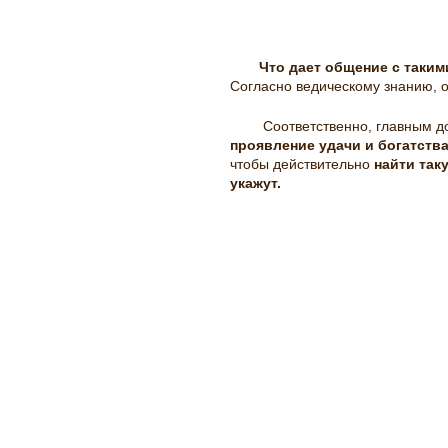
Что дает общение с таки
Согласно ведическому знанию, 
Соответственно, главным до
проявление удачи и богатств
чтобы действительно
найти так
укажут.
мироздание, мироздания, судьба