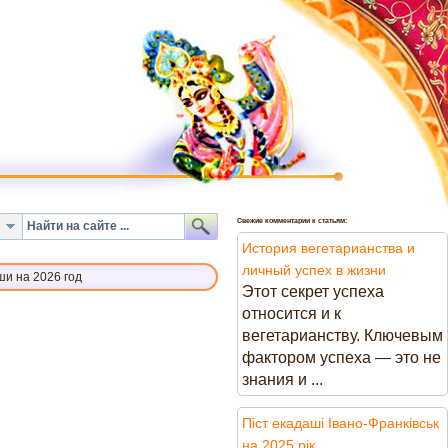
Свежие комментарии к статьям:
История вегетарианства и
личный успех в жизни
и на 2026 год
Этот секрет успеха
относится и к
вегетарианству. Ключевым
фактором успеха — это не
знания и ...
Піст екадаші Івано-Франківськ
на 2025 рік