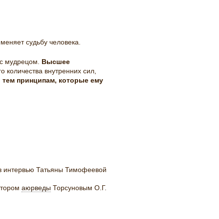
меняет судьбу человека.
 с мудрецом.
Высшее
го количества внутренних сил,
 тем принципам, которые ему
з интервью Татьяны Тимофеевой
ктором
аюрведы
Торсуновым О.Г.