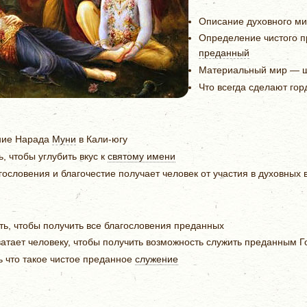
Описание духовного ми
Определение чистого пр
преданный
Материальный мир — ш
Что всегда сделают гор
ние Нарада
Муни
в Кали-югу
ь, чтобы углубить вкус к
святому имени
гословения и благочестие получает человек от участия в духовных
ть, чтобы получить все благословения преданных
ватает человеку, чтобы получить возможность служить преданным 
ь что такое чистое преданное
служение