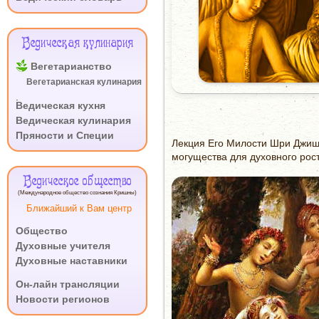
Ведическая кулинария
Вегетарианство
Вегетарианская кулинария
.
Ведическая кухня
Ведическая кулинария
Пряности и Специи
Лекция Его Милости Шри Джишн
могущества для духовного рос
Ведическое общество
(Международное общество сознания Кришны)
Ближайший к Вам центр
Общество
Духовные учителя
Духовные наставники
.
Он-лайн трансляции
Новости регионов