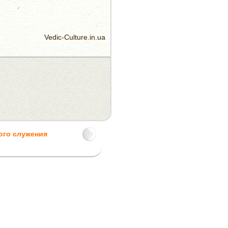
Vedic-Culture.in.ua
ого служения