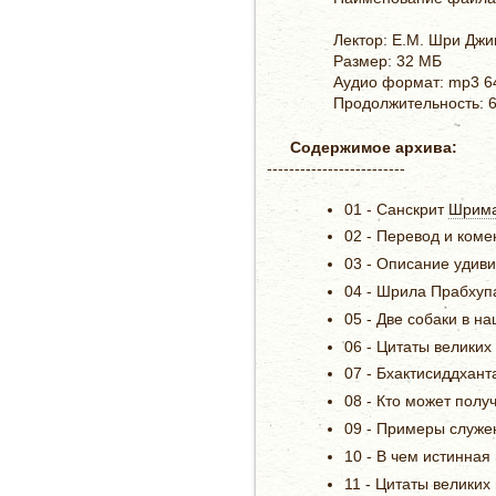
Лектор: Е.М. Шри Дж
Размер: 32 МБ
Аудио формат: mp3 6
Продолжительность: 
Содержимое архива:
-------------------------
01 - Санскрит
Шрима
02 - Перевод и ком
03 - Описание удив
04 - Шрила Прабхуп
05 - Две собаки в н
06 - Цитаты велики
07 - Бхактисиддхан
08 - Кто может пол
09 - Примеры служ
10 - В чем истинна
11 - Цитаты велики