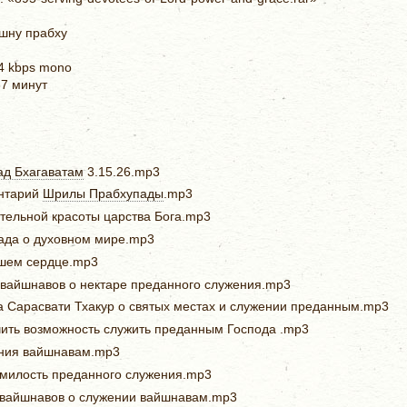
ишну прабху
4 kbps mono
67 минут
д Бхагаватам
3.15.26.mp3
ентарий
Шрилы Прабхупады
.mp3
ительной красоты царства Бога.mp3
ада о духовном мире.mp3
ашем сердце.mp3
х вайшнавов о нектаре преданного служения.mp3
та Сарасвати Тхакур о святых местах и служении преданным.mp3
учить возможность служить преданным Господа .mp3
ения вайшнавам.mp3
я милость преданного служения.mp3
х вайшнавов о служении вайшнавам.mp3