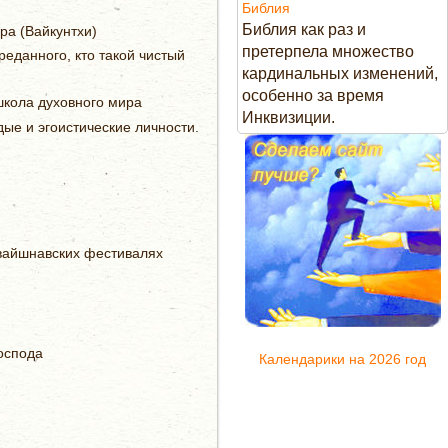
Библия
Библия как раз и
ра (Вайкунтхи)
претерпела множество
еданного, кто такой чистый
кардинальных изменений,
особенно за время
кола духовного мира
Инквизиции.
дые и эгоистические личности.
 вайшнавских фестивалях
Господа
Календарики на 2026 год