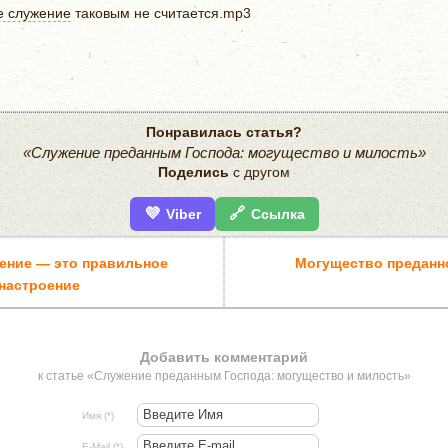
е служение
таковым не считается.mp3
Понравилась статья?
«Служение преданным Господа: могущество и милость»
Поделись
с другом
💜
🔗
Viber
Ссылка
ение — это правильное
Могущество преданн
настроение
Добавить комментарий
к статье «Служение преданным Господа: могущество и милость»
Имя (*)
E-Mail (*)