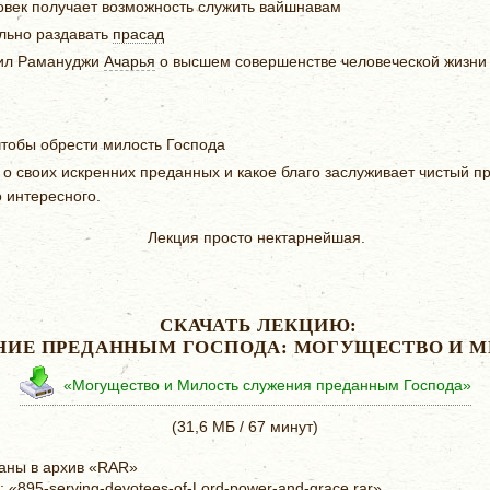
овек получает возможность служить вайшнавам
льно раздавать
прасад
рил Рамануджи
Ачарья
о высшем совершенстве человеческой жизни
чтобы обрести милость Господа
 о своих искренних преданных и какое благо заслуживает чистый 
о интересного.
Лекция просто нектарнейшая.
СКАЧАТЬ ЛЕКЦИЮ:
НИЕ ПРЕДАННЫМ ГОСПОДА: МОГУЩЕСТВО И М
«Могущество и Милость служения преданным Господа»
(31,6 МБ / 67 минут)
аны в архив «RAR»
«895-serving-devotees-of-Lord-power-and-grace.rar»