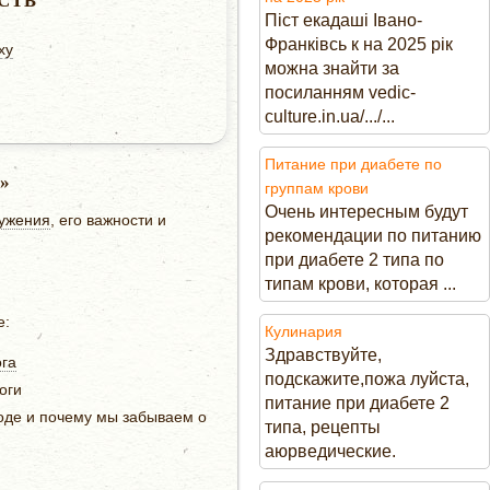
СТЬ
Піст екадаші Івано-
Франківсь к на 2025 рік
ху
можна знайти за
посиланням vedic-
culture.in.ua/.../...
Питание при диабете по
»
группам крови
Очень интересным будут
лужения
, его важности и
рекомендации по питанию
при диабете 2 типа по
типам крови, которая ...
е:
Кулинария
Здравствуйте,
ога
подскажите,пожа луйста,
оги
питание при диабете 2
оде и почему мы забываем о
типа, рецепты
аюрведические.