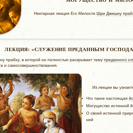
МОГУЩЕСТВО И МИЛО
Нектарная лекция Его Милости
Шри Джишну
праб
ЛЕКЦИЯ: «СЛУЖЕНИЕ ПРЕДАННЫМ ГОСПОДА
у прабху, в которой он полностью раскрывает тему
преданного с
та и самосовершенствования.
Из лекции вы узнает
Что такое настоящая
й
Могущество истинной й
О своей истинной прир
ней