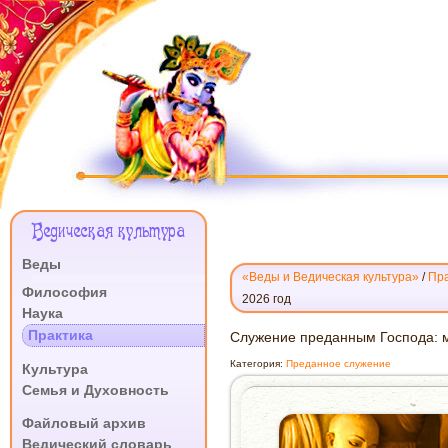
Меню
Ведическая культура
Сайта
Веды
«Веды и Ведическая культура»
/
Пра
.
Философия
2026 год
Наука
Практика
СЛУЖЕНИЕ
Служение преданным Господа: м
ПРЕДАННЫМ
.
Категория:
Преданное служение
Культура
ГОСПОДА:
Семья и Духовность
МОГУЩЕСТВО
.
И
Файловый архив
МИЛОСТЬ
Ведический словарь