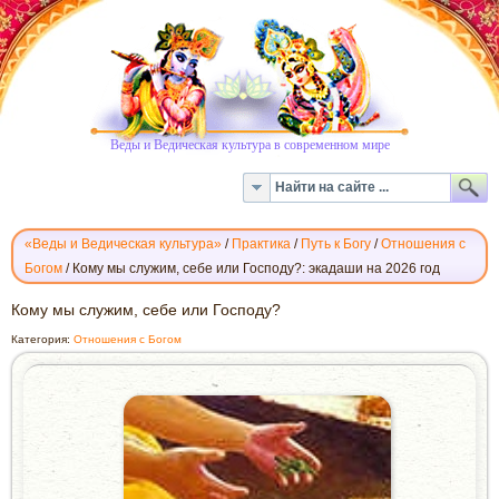
Веды и Ведическая культура в современном мире
«Веды и Ведическая культура»
/
Практика
/
Путь к Богу
/
Отношения с
Богом
/
Кому мы служим, себе или Господу?: экадаши на 2026 год
КОМУ
Кому мы служим, себе или Господу?
МЫ
Категория:
Отношения с Богом
СЛУЖИМ,
СЕБЕ
ИЛИ
ГОСПОДУ?