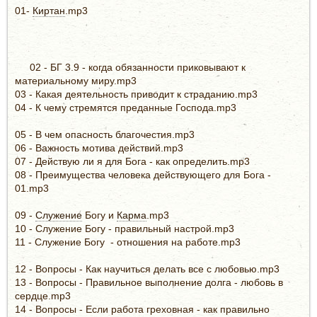
01-
Киртан
.mp3
02 - БГ 3.9 - когда обязанности приковывают к
материальному миру.mp3
03 - Какая деятельность приводит к страданию.mp3
04 - К чему стремятся преданные Господа.mp3
05 - В чем опасность благочестия.mp3
06 - Важность мотива действий.mp3
07 - Действую ли я для Бога - как определить.mp3
08 - Преимущества человека действующего для Бога -
01.mp3
09 -
Служение
Богу и
Карма
.mp3
10 - Служение Богу - правильный настрой.mp3
11 - Служение Богу - отношения на работе.mp3
12 - Вопросы - Как научиться делать все с любовью.mp3
13 - Вопросы - Правильное выполнение долга - любовь в
сердце.mp3
14 - Вопросы - Если работа греховная - как правильно