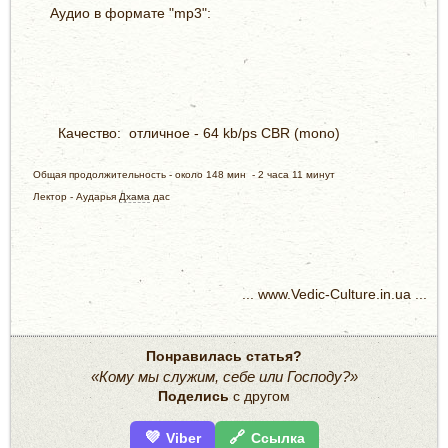
Аудио в формате "mp3":
Качество: отличное - 64 kb/ps CBR (mono)
Общая продолжительность - около 148 мин - 2 часа 11 минут
Лектор - Аударья
Дхама
дас
... www.Vedic-Culture.in.ua ...
Понравилась статья?
«Кому мы служим, себе или Господу?»
Поделись
с другом
💜
🔗
Viber
Ссылка