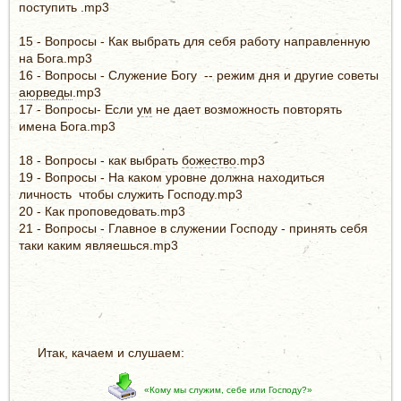
поступить .mp3
15 - Вопросы - Как выбрать для себя работу направленную
на Бога.mp3
16 - Вопросы - Служение Богу -- режим дня и другие советы
аюрведы
.mp3
17 - Вопросы- Если
ум
не дает возможность повторять
имена Бога.mp3
18 - Вопросы - как выбрать
божество
.mp3
19 - Вопросы - На каком уровне должна находиться
личность чтобы служить Господу.mp3
20 - Как проповедовать.mp3
21 - Вопросы - Главное в служении Господу - принять себя
таки каким являешься.mp3
Итак, качаем и слушаем:
«Кому мы служим, себе или Господу?»