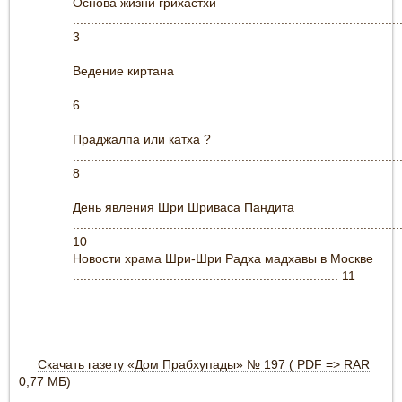
Основа жизни грихастхи
...........................................................................................
3
Ведение киртана
...........................................................................................
6
Праджалпа или катха ?
...........................................................................................
8
День явления Шри Шриваса Пандита
...........................................................................................
10
Новости храма Шри-Шри Радха мадхавы в Москве
.......................................................................... 11
Скачать газету «Дом Прабхупады» № 197 ( PDF => RAR
0,77 МБ)