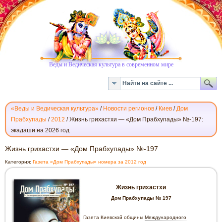
Веды и Ведическая культура в современном мире
«Веды и Ведическая культура»
/
Новости регионов
/
Киев
/
Дом
Прабхупады
/
2012
/
Жизнь грихастхи — «Дом Прабхупады» №-197:
экадаши на 2026 год
ЖИЗНЬ
Жизнь грихастхи — «Дом Прабхупады» №-197
ГРИХАСТХИ
Категория:
Газета «Дом Прабхупады» номера за 2012 год
—
«ДОМ
ПРАБХУПАДЫ»
Жизнь грихастхи
№-197
Дом Прабхупады № 197
Газета Киевской общины
Международного