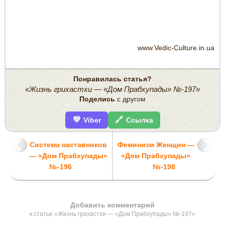
www.Vedic-Culture.in.ua
Понравилась статья?
«Жизнь грихастхи — «Дом Прабхупады» №-197»
Поделись
с другом
💜
🔗
Viber
Ссылка
Система наставников
Феминизм Женщин —
— «Дом Прабхупады»
«Дом Прабхупады»
№-196
№-198
Добавить комментарий
к статье «Жизнь грихастхи — «Дом Прабхупады» №-197»