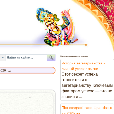
Свежие комментарии к статьям:
История вегетарианства и
личный успех в жизни
2026 год
Этот секрет успеха
относится и к
вегетарианству. Ключевым
фактором успеха — это не
знания и ...
Піст екадаші Івано-Франківськ
А
на 2025 рік