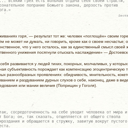
... всякий грех есть вольная отдача себя своей страсти,
ознательное попрание Божьего закона, дерзость против
ога.»
Леств
живаниях горя, — результат тот же: человек «поглощён» своим гор
чём не может ни думать, ни говорить, кроме как о своем несчастье; 
динственное, что у него осталось, как за единственный смысл своей 
ственного унижения посягнули отыскать наслаждение» — Достоевск
себя развивается у людей тихих, покорных, молчаливых, у которых
нная субъективность порождает как компенсацию эгоцентрическую 
ых разнообразных проявлениях: обидчивость, мнительность, кокет
ванием и раздуванием дурных слухов о себе, наконец, даже в вид
едования или мании величия (Поприщин у Гоголя).
так, сосредоточенность на себе уводит человека от мира и
т Бога; он, так сказать, отщепляется от общего ствола
ироздания и обращается в стружку, завитую вокруг пустого
еста.