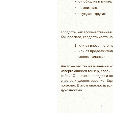
он обидчив и мнител
помнит зло;
осуждает других.
Гордость, как злокачественна
Как правило, гордость часто н
или от внезапного 
или от продолжитель
своего таланта.
Часто — это так называемый «
извергающийся гейзер, своей 
собой. Он ничего не видит и н
счастье
и удовлетворение. Едва
погаснет. В этом опасность вс
духовностью
.