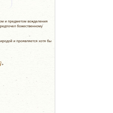
тром и предметом вожделения
 предпочел божественному
иродой и проявляется хотя бы
у
»