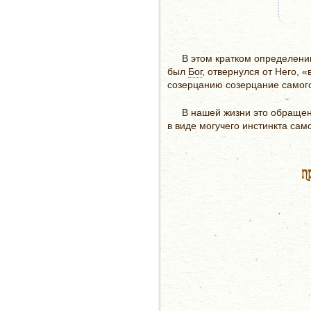
В этом кратком определени
был
Бог
, отвернулся от Него,
созерцанию созерцание самого
В нашей жизни это обраще
в виде могучего инстинкта сам
п