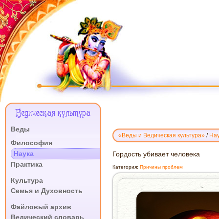
Меню
Ведическая культура
Сайта
Веды
«Веды и Ведическая культура»
/
На
.
Философия
Наука
ГОРДОСТЬ
Гордость убивает человека
УБИВАЕТ
Практика
Категория:
Причины проблем
ЧЕЛОВЕКА
.
Культура
Семья и Духовность
.
Файловый архив
Ведический словарь