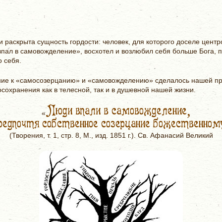
и раскрыта сущность гордости: человек, для которого доселе цен
 «впал в самовожделение», восхотел и возлюбил себя больше Бога,
 себя.
ние к «самосозерцанию» и «самовожделению» сделалось нашей пр
осохранения как в телесной, так и в душевной нашей жизни.
Люди впали в самовожделение,
«
редпочтя собственное созерцание божественном
(Творения, т. 1, стр. 8, М., изд. 1851 г.). Св. Афанасий Великий