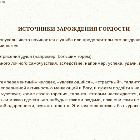
ен;
ИСТОЧНИКИ ЗАРОЖДЕНИЯ ГОРДОСТИ
я опухоль, часто начинается с ушиба или продолжительного раздра
ачинается:
потрясения
души
(например, большим горем):
ного личного самочувствия, вследствие, например, успеха, удачи,
темпераментный» человек, «увлекающийся», «страстный», талантл
непрерывной активностью мешающий и Богу, и людям подойти к не
е чувствует, кроме своего горения, таланта, которым наслаждается,
 ли можно сделать что-нибудь с такими людьми, пока они сами не 
якой одаренности, всякого таланта. Эти качества должны быть ура