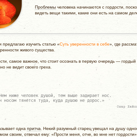
Проблемы
человека начинаются с гордости, поско
видеть вещи такими, какие они есть на самом деле
и предлагаю изучить статью «
Суть уверенности в себе
», где рассм
ренности живого существа.
ости, самое важное, что стоит осознать в первую очередь — горды
о не видит своего греха.
Чем ниже человек душой, тем выше задирает нос.
н носом тянется туда, куда душою не дорос.»
Омар Хайя
казывает одна
притча
. Некий разумный старец увещал на душу одног
умом своим, отвечал ему: «Прости меня, отче, во мне нет гордости