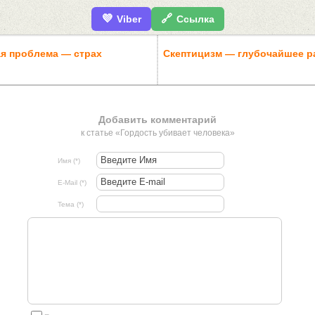
💜
🔗
Viber
Ссылка
ая проблема — страх
Скептицизм — глубочайшее р
Добавить комментарий
к статье «Гордость убивает человека»
Имя (*)
E-Mail (*)
Тема (*)