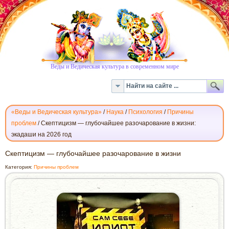
Веды и Ведическая культура в современном мире
«Веды и Ведическая культура»
/
Наука
/
Психология
/
Причины
проблем
/
Скептицизм — глубочайшее разочарование в жизни:
экадаши на 2026 год
СКЕПТИЦИЗМ
Скептицизм — глубочайшее разочарование в жизни
—
Категория:
Причины проблем
ГЛУБОЧАЙШЕЕ
РАЗОЧАРОВАНИЕ
В
ЖИЗНИ