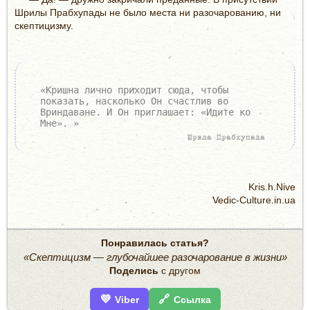
Шрилы Прабхупады не было места ни разочарованию, ни
скептицизму.
«Кришна лично приходит сюда, чтобы
показать, насколько Он счастлив во
Вриндаване. И Он приглашает: «Идите ко
Мне». »
Шрила Прабхупада
Kris.h.Nive
Vedic-Culture.in.ua
Понравилась статья?
«Скептицизм — глубочайшее разочарование в жизни»
Поделись
с другом
💜
🔗
Viber
Ссылка