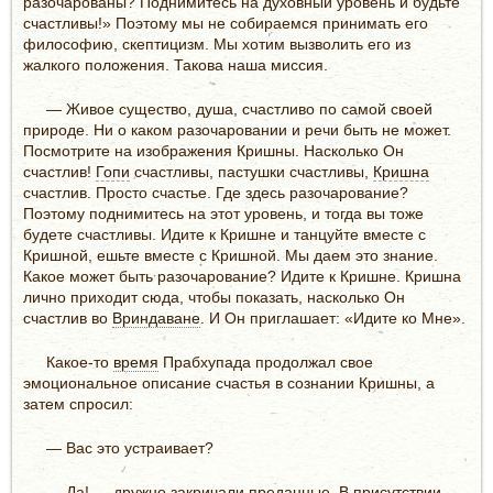
разочарованы? Поднимитесь на духовный уровень и будьте
счастливы!» Поэтому мы не собираемся принимать его
философию, скептицизм. Мы хотим вызволить его из
жалкого положения. Такова наша миссия.
— Живое существо, душа, счастливо по самой своей
природе. Ни о каком разочаровании и речи быть не может.
Посмотрите на изображения Кришны. Насколько Он
счастлив!
Гопи
счастливы, пастушки счастливы,
Кришна
счастлив. Просто счастье. Где здесь разочарование?
Поэтому поднимитесь на этот уровень, и тогда вы тоже
будете счастливы. Идите к Кришне и танцуйте вместе с
Кришной, ешьте вместе с Кришной. Мы даем это знание.
Какое может быть разочарование? Идите к Кришне. Кришна
лично приходит сюда, чтобы показать, насколько Он
счастлив во
Вриндаване
. И Он приглашает: «Идите ко Мне».
Какое-то
время
Прабхупада продолжал свое
эмоциональное описание счастья в сознании Кришны, а
затем спросил:
— Вас это устраивает?
— Да! — дружно закричали преданные. В присутствии