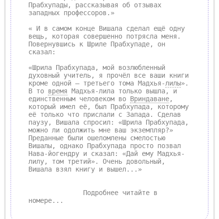
Прабхупады, рассказывая об отзывах
западных профессоров.»
« И в самом конце Вишала сделал ещё одну
вещь, которая совершенно потрясла меня.
Повернувшись к Шриле Прабхупаде, он
сказал:
«Шрила Прабхупада, мой возлюбленный
духовный учитель, я прочёл все ваши книги
кроме одной — третьего тома Мадхья-
лилы
».
В то
время
Мадхья-лила только вышла, и
единственным человеком во
Вриндаване
,
который имел её, был Прабхупада, которому
её только что прислали с Запада. Сделав
паузу, Вишала спросил: «Шрила Прабхупада,
можно ли одолжить мне ваш экземпляр?»
Преданные были ошеломлены смелостью
Вишалы, однако Прабхупада просто позвал
Нава-йогендру и сказал: «Дай ему Мадхья-
лилу, том третий». Очень довольный,
Вишала взял книгу и вышел...»
Подробнее читайте в
номере...