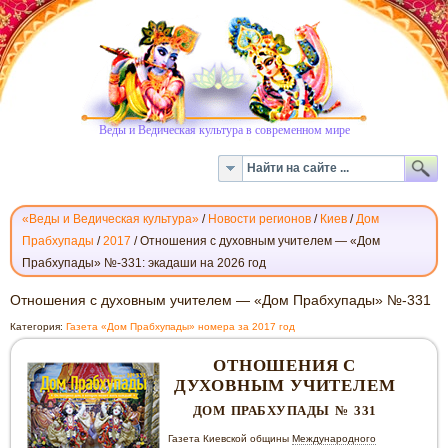
Веды и Ведическая культура в современном мире
«Веды и Ведическая культура»
/
Новости регионов
/
Киев
/
Дом
Прабхупады
/
2017
/
Отношения с духовным учителем — «Дом
Прабхупады» №-331: экадаши на 2026 год
ОТНОШЕНИЯ
Отношения с духовным учителем — «Дом Прабхупады» №-331
С
Категория:
Газета «Дом Прабхупады» номера за 2017 год
ДУХОВНЫМ
УЧИТЕЛЕМ
ОТНОШЕНИЯ С
—
ДУХОВНЫМ УЧИТЕЛЕМ
«ДОМ
ДОМ ПРАБХУПАДЫ № 331
ПРАБХУПАДЫ»
№-331
Газета Киевской общины
Международного