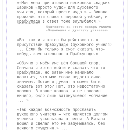
««Моя жена приготовила несколько сладких
шариков «просто чудо» для духовного
учителя, который просто чудо!» — Вишала
произнёс эти слова с широкой улыбкой, и
Прабхупада
в ответ тоже заулыбался.»
Фрагменты из этого номера газеты
«Отношения с духовным учителем»
«Вот так и я хотел бы действовать в
присутствии Прабхупады (духовного учиеля)
... Если бы только я смог сказать что-
нибудь замечательное о Прабхупаде.»
«Обычно в моём уме шёл большой спор.
Сначала я хотел войти и сказать что-то
Прабхупаде, но затем мне начинало
казаться, что мои слова недостаточно
значимы. Потом я думал: а может быть
сказать вот это? Нет, это недостаточно
хорошо. В конце концов, я не говорил
ничего, было лишь затянувшееся молчание
... »
«Так каждая возможность прославить
духовного учителя — что является долгом
ученика — ускользала от меня. А Вишала
вошёл и сделал это не задумываясь, без
всякого смущения.» ...