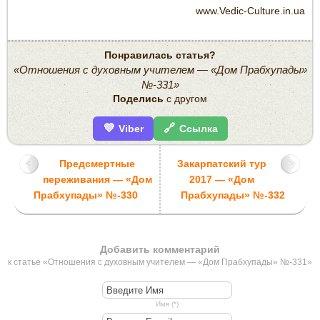
www.Vedic-Culture.in.ua
Понравилась статья?
«Отношения с духовным учителем — «Дом Прабхупады»
№-331»
Поделись
с другом
💜
🔗
Viber
Ссылка
Предсмертные
Закарпатский тур
переживания — «Дом
2017 — «Дом
Прабхупады» №-330
Прабхупады» №-332
Добавить комментарий
к статье «Отношения с духовным учителем — «Дом Прабхупады» №-331»
Имя (*)