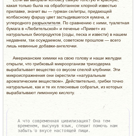
какая только была на обработанном хлорной известью
прилавке, значит вы — гурман селитры, придающей
колбасному фаршу цвет застыдившегося кумача, и
углеродного
разрыхлителя
. По сравнению с ними, туалетная
бумага в «Любительской» и печенье «Привет» из
натуральных биопродуктов (соды, песка и извести) в нашем
недавнем, так осуждаемом, советском прошлом — всего
лишь невинные добавки-ангелочки.
Американские химики на свою голову и наши желудки
открыли, что грибковый микроорганизм триходерма
вырабатывает вещество со вкусом спелой клубники. Эти
микроиспражнения они окрестили «натуральным
ароматическим веществом». Действительно, грибки точно
натуральные, как и те их плесневые собратья, из которых
вырабатывают лимонную кислоту.
А что современная цивилизация? Она тем
временем, высунув язык, спешит помочь нам
забыть о вкусе настоящей пищи.