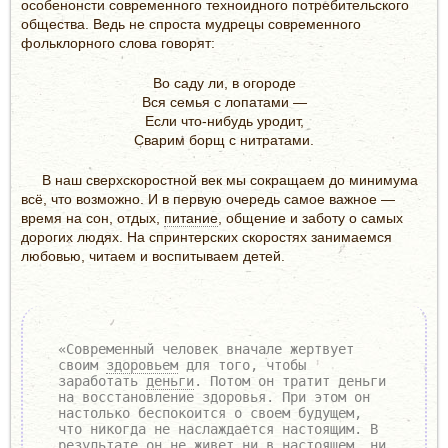
особенонсти современного техноидного потребительского
общества. Ведь не спроста мудрецы современного
фольклорного слова говорят:
Во саду ли, в огороде
Вся семья с лопатами —
Если что-нибудь уродит,
Сварим борщ с нитратами.
В наш сверхскоростной век мы сокращаем до минимума
всё, что возможно. И в первую очередь самое важное —
время на сон, отдых,
питание
, общение и заботу о самых
дорогих людях. На спринтерских скоростях занимаемся
любовью, читаем и воспитываем детей.
«Современный человек вначале жертвует
своим
здоровьем
для того, чтобы
заработать
деньги
. Потом он тратит деньги
на восстановление здоровья. При этом он
настолько беспокоится о своем будущем,
что никогда не наслаждается настоящим. В
результате он не живет ни в настоящем, ни