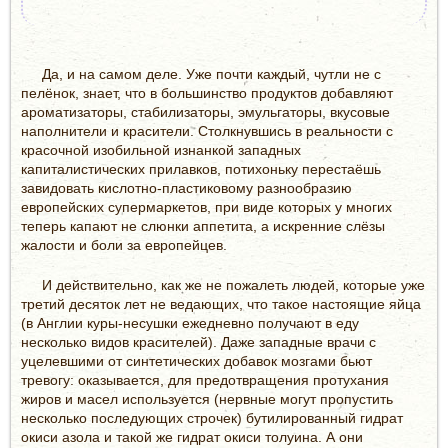
Да, и на самом деле. Уже почти каждый, чутли не с
пелёнок, знает, что в большинство продуктов добавляют
ароматизаторы, стабилизаторы, эмульгаторы, вкусовые
наполнители и красители. Столкнувшись в реальности с
красочной изобильной изнанкой западных
капиталистических прилавков, потихоньку перестаёшь
завидовать кислотно-пластиковому разнообразию
европейских супермаркетов, при виде которых у многих
теперь капают не слюнки аппетита, а искренние слёзы
жалости и боли за европейцев.
И действительно, как же не пожалеть людей, которые уже
третий десяток лет не ведающих, что такое настоящие яйца
(в Англии куры-несушки ежедневно получают в еду
несколько видов красителей). Даже западные врачи с
уцелевшими от синтетических добавок мозгами бьют
тревогу: оказывается, для предотвращения протухания
жиров и масел используется (нервные могут пропустить
несколько последующих строчек) бутилированный гидрат
окиси азола и такой же гидрат окиси толуина. А они