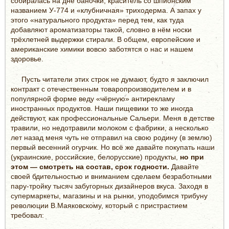
собиралась на дне баночки, краситель со шпионским
названием У-774 и «клубничная» триходерма. А запах у
этого «натурального продукта» перед тем, как туда
добавляют ароматизаторы такой, словно в нём носки
трёхлетней выдержки стирали. В общем, европейские и
американские химики вовсю заботятся о нас и нашем
здоровье.
Пусть читатели этих строк не думают, будто я заключил
контракт с отечественным товаропроизводителем и в
популярной форме веду «чёрную» антирекламу
иностранных продуктов. Наши пищевики то же иногда
действуют, как профессиональные Сальери. Меня в детстве
травили, но недотравили молоком с фабрики, а несколько
лет назад меня чуть не отправил на свою родину (в землю)
первый весенний огурчик. Но всё же давайте покупать наши
(украинские, российские, белорусские) продукты,
но при
этом — смотреть на состав, срок годности.
Давайте
своей бдительностью и вниманием сделаем безработными
пару-тройку тысяч забугорных дизайнеров вкуса. Заходя в
супермаркеты, магазины и на рынки, уподобимся трибуну
революции В.Маяковскому, который с пристрастием
требовал: