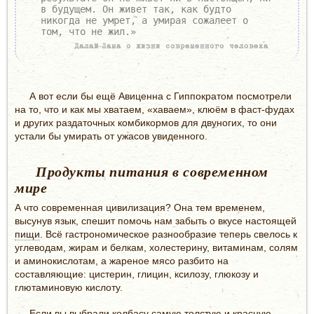
в будущем. Он живет так, как будто
никогда не умрет, а умирая сожалеет о
том, что не жил.»
Далай-Лама о жизни современного человека
А вот если бы ещё Авиценна с Гиппократом посмотрели
на то, что и как мы хватаем, «хаваем», клюём в фаст-фудах
и других раздаточных комбикормов для двуногих, то они
устали бы умирать от ужасов увиденного.
Продукты питания в современном
мире
А что современная цивилизация? Она тем временем,
высунув язык, спешит помочь нам забыть о вкусе настоящей
пищи
. Всё гастрономическое разнообразие теперь свелось к
углеводам, жирам и белкам, холестерину, витаминам, солям
и аминокислотам, а жареное мясо разбито на
составляющие: цистерин, глицин, ксилозу, глюкозу и
глютаминовую кислоту.
Если вы выбрали колбасу самую толстую и красную,