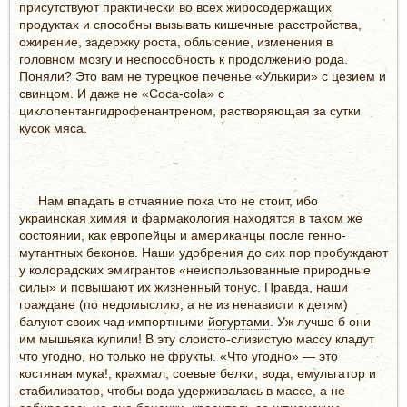
присутствуют практически во всех жиросодержащих
продуктах и способны вызывать кишечные расстройства,
ожирение, задержку роста, облысение, изменения в
головном мозгу и неспособность к продолжению рода.
Поняли? Это вам не турецкое печенье «Улькири» с цезием и
свинцом. И даже не «Coca-cola» с
циклопентангидрофенантреном, растворяющая за сутки
кусок мяса.
Нам впадать в отчаяние пока что не стоит, ибо
украинская химия и фармакология находятся в таком же
состоянии, как европейцы и американцы после генно-
мутантных беконов. Наши удобрения до сих пор пробуждают
у колорадских эмигрантов «неиспользованные природные
силы» и повышают их жизненный тонус. Правда, наши
граждане (по недомыслию, а не из ненависти к детям)
балуют своих чад импортными
йогуртами
. Уж лучше б они
им мышьяка купили! В эту слоисто-слизистую массу кладут
что угодно, но только не фрукты. «Что угодно» — это
костяная мука!, крахмал, соевые белки, вода, емульгатор и
стабилизатор, чтобы вода удерживалась в массе, а не