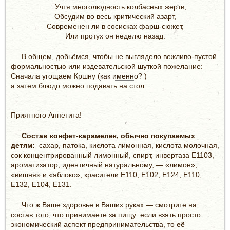
Учтя многолюдность колбасных жертв,
Обсудим во весь критический азарт,
Современен ли в сосисках фарш-сюжет,
Или протух он неделю назад.
В общем, добьёмся, чтобы не выглядело вежливо-пустой
формальностью или издевательской шуткой пожелание:
Сначала угощаем Кршну (
как именно?
)
а затем блюдо можно подавать на стол
Приятного Аппетита!
Состав конфет-карамелек, обычно покупаемых
детям:
сахар, патока, кислота лимонная, кислота молочная,
сок концентрированный лимонный, спирт, инвертаза E1103,
ароматизатор, идентичный натуральному, — «лимон»,
«вишня» и «яблоко», красители E110, E102, E124, Е110,
Е132, E104, Е131.
Что ж Ваше здоровье в Ваших руках — смотрите на
состав того, что принимаете за пищу: если взять просто
экономический аспект предпринимательства, то
её