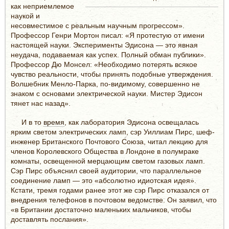
как неприемлемое
наукой и
несовместимое с реальным научным прогрессом».
Профессор Генри Мортон писал: «Я протестую от имени
настоящей науки. Эксперименты Эдисона — это явная
неудача, подаваемая как успех. Полный обман публики».
Профессор Дю Монсел: «Необходимо потерять всякое
чувство реальности, чтобы принять подобные утверждения.
Волшебник Менло-Парка, по-видимому, совершенно не
знаком с основами электрической науки. Мистер Эдисон
тянет нас назад».
И в то
время
, как лаборатория Эдисона освещалась
ярким светом электрических ламп, сэр Уиллиам Пирс, шеф-
инженер Британского Почтового Союза, читал лекцию для
членов Королевского Общества в Лондоне в полумраке
комнаты, освещенной мерцающим светом газовых ламп.
Сэр Пирс объяснил своей аудитории, что параллельное
соединение ламп — это «абсолютно идиотская идея».
Кстати, тремя годами ранее этот же сэр Пирс отказался от
внедрения телефонов в почтовом ведомстве. Он заявил, что
«в Британии достаточно маленьких мальчиков, чтобы
доставлять послания».