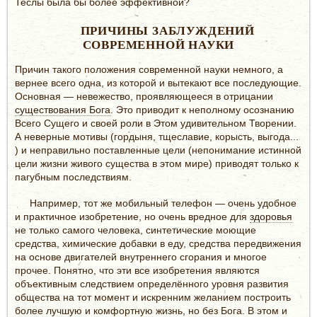
Теслы была бы более эффективной?
ПРИЧИНЫ ЗАБЛУЖДЕНИЙ
СОВРЕМЕННОЙ НАУКИ
Причин такого положения современной науки немного, а
вернее всего одна, из которой и вытекают все последующие.
Основная — невежество, проявляющееся в отрицании
существования Бога
. Это приводит к неполному осознанию
Всего Сущего и своей роли в Этом удивительном Творении.
А неверные мотивы (гордыня, тщеславие, корысть, выгода...
) и неправильно поставленные цели (непонимание истинной
цели жизни живого существа в этом мире) приводят только к
пагубным последствиям.
Например, тот же мобильный телефон — очень удобное
и практичное изобретение, но очень вредное для
здоровья
не только самого человека, синтетические моющие
средства, химические добавки в еду, средства передвижения
на основе двигателей внутреннего сгорания и многое
прочее. Понятно, что эти все изобретения являются
объективным следствием определённого уровня развития
общества на тот момент и искренним желанием построить
более лучшую и комфортную жизнь, но без Бога. В этом и