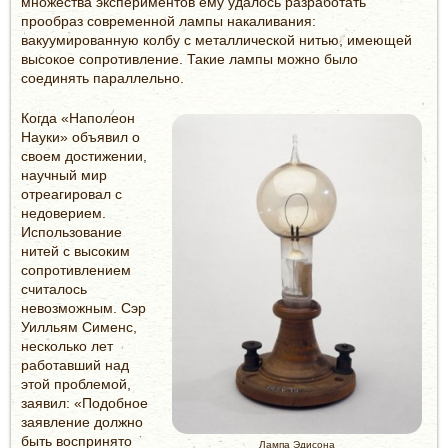
множества экспериментов ему удалось разработать
прообраз современной лампы накаливания:
вакуумированную колбу с металлической нитью, имеющей
высокое сопротивление. Такие лампы можно было
соединять параллельно.
Когда «Наполеон
Науки» объявил о
своем достижении,
научный мир
отреагировал с
недоверием.
Использование
нитей с высоким
сопротивлением
считалось
невозможным. Сэр
Уилльям Сименс,
несколько лет
работавший над
этой проблемой,
заявил: «Подобное
заявление должно
быть воспринято
Лампа Эдисона