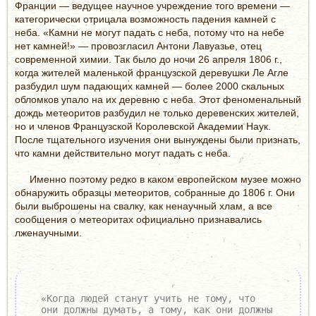
Франции — ведущее научное учреждение того времени —
категорически отрицала возможность падения камней с
неба. «Камни не могут падать с неба, потому что на небе
нет камней!» — провозгласил Антони Лавуазье, отец
современной химии. Так было до ночи 26 апреля 1806 г.,
когда жителей маленькой французской деревушки Ле Агле
разбудил шум падающих камней — более 2000 скальных
обломков упало на их деревню с неба. Этот феноменальный
дождь метеоритов разбудил не только деревенских жителей,
но и членов Французской Королевской Академии Наук.
После тщательного изучения они вынуждены были признать,
что камни действительно могут падать с неба.
Именно поэтому редко в каком европейском музее можно
обнаружить образцы метеоритов, собранные до 1806 г. Они
были выброшены на свалку, как ненаучный хлам, а все
сообщения о метеоритах официально признавались
лженаучными.
«Когда людей станут учить не тому, что
они должны думать, а тому, как они должны