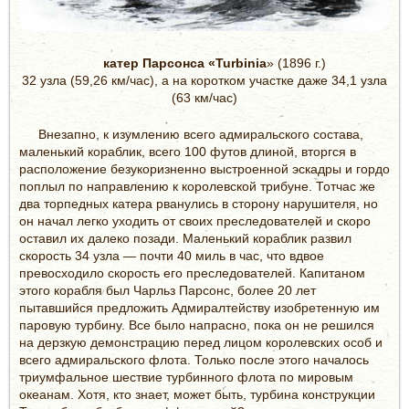
катер Парсонса «Turbinia
» (1896 г.)
32 узла (59,26 км/час), а на коротком участке даже 34,1 узла
(63 км/час)
Внезапно, к изумлению всего адмиральского состава,
маленький кораблик, всего 100 футов длиной, вторгся в
расположение безукоризненно выстроенной эскадры и гордо
поплыл по направлению к королевской трибуне. Тотчас же
два торпедных катера рванулись в сторону нарушителя, но
он начал легко уходить от своих преследователей и скоро
оставил их далеко позади. Маленький кораблик развил
скорость 34 узла — почти 40 миль в час, что вдвое
превосходило скорость его преследователей. Капитаном
этого корабля был Чарльз Парсонс, более 20 лет
пытавшийся предложить Адмиралтейству изобретенную им
паровую турбину. Все было напрасно, пока он не решился
на дерзкую демонстрацию перед лицом королевских особ и
всего адмиральского флота. Только после этого началось
триумфальное шествие турбинного флота по мировым
океанам. Хотя, кто знает, может быть, турбина конструкции