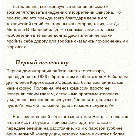
Естественно, высоконаучные мнения не смогли
воспрепятствовать внедрению изобретений Эдисона. Но
произошло это прежде всего благодаря вере в его
технический гений со стороны инвесторов, таких, как Дж.
Морган и В. Вандербильд. Но сколько замечательных
изобретений в течение долгих десятилетий не могли
пробить себе дорогу или вообще оказались похороненными
в архивах.
Первый телевизор
Первая демонстрация работающего телевизора,
проведенная в 1926 г. британским изобретателем Бэйардом
для членов Королевского Общества, была воспринята как
некий фокус. Половина членов комиссии просто не
поверили своим глазам, остальные прокомментировали
увиденное, как «полная чепуха», "непонятно, зачем это
нужно?», «какой полезной цели это может служить?».
Большинство идей великого мечтателя Николы Тесла так
и остались на бумаге. Причём речь идет не только о
передаче энергии на расстояние, но и о паровой турбине
оригинальной конструкции, которую многие считают более