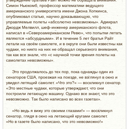
Симон Ньюкомб, профессор математики ведущего
американского университета имени Джона Хопкинса,
опубликовал статью, научно доказывающую, что
управляемые полеты «абсолютно невозможны». Адмирал
Джордж Мелвилл, шеф-инженер американского флота,
написал в «Североамериканском Ревю», что попытки летать
являются «абсурдными». И в течение 5 лет братья Райт
летали на своём самолете, и в округе они были известны как
чудаки, но никто на них не обращал серьезного внимания,
так как все знали, что «с научной точки зрения полеты на
самолетах невозможны».
Это продолжалось до тех пор, пока однажды один из
сенаторов США, проезжая на поезде, не взглянул в окно и
увидел летящий самолет. «Что это?» — воскликнул сенатор.
«Это местные чудаки, которые утверждают, что они
построили летающую машину. Однако все знают, что это
невозможно. Так было написано во всех газетах».
«Но ведь я вижу это своими глазами!» — воскликнул
сенатор, глядя в окно на летающий кругами самолет.
«Но в газете было написано, что это невозможно!»