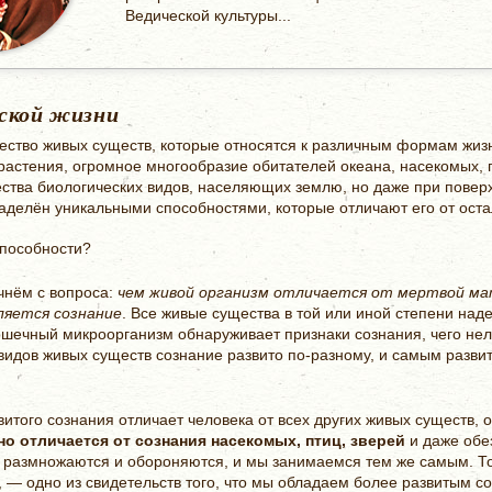
Ведической культуры...
еской жизни
ество живых существ, которые относятся к различным формам жиз
 растения, огромное многообразие обитателей океана, насекомых, 
ства биологических видов, населяющих землю, но даже при пове
 наделён уникальными способностями, которые отличают его от ост
способности?
чнём с вопроса:
чем живой организм отличается от мертвой м
ляется сознание
. Все живые существа в той или иной степени на
шечный микроорганизм обнаруживает признаки сознания, чего нельз
х видов живых существ сознание развито по-разному, и самым разв
итого сознания отличает человека от всех других живых существ,
о отличается от сознания насекомых, птиц, зверей
и даже обез
и размножаются и обороняются, и мы занимаемся тем же самым. То
, — одно из свидетельств того, что мы обладаем более развитым с