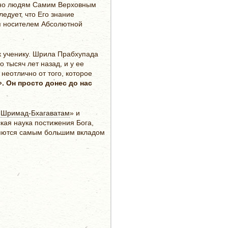
ано людям Самим Верховным
едует, что Его знание
ся носителем Абсолютной
.
 к ученику. Шрила Прабхупада
 тысяч лет назад, и у ее
, неотлично от того, которое
. Он просто донес до нас
«
Шримад-Бхагаватам
» и
кая наука постижения Бога,
вляются самым большим вкладом