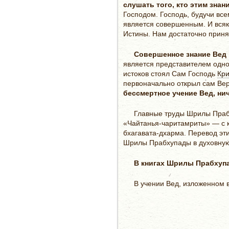
слушать того, кто этим знан
Господом. Господь, будучи вс
является совершенным. И всяк
Истины. Нам достаточно принят
Совершенное знание Вед 
является представителем одной
истоков стоял Сам Господь
Кр
первоначально открыл сам Ве
бессмертное учение Вед, ни
Главные труды Шрилы Прабх
«Чайтанья-чаритамриты» — с к
бхагавата-дхарма. Перевод эт
Шрилы Прабхупады в духовную,
В книгах Шрилы Прабхупа
В учении Вед, изложенном 