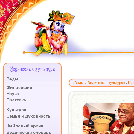
Меню
Ведическая культура
Сайта
Веды
«Веды и Ведическая культура»
/
Шр
.
Философия
Наука
КНИГИ
Практика
ПРАБХУПАДЫ
-
.
Культура
ИХ
Семья и Духовность
УНИКАЛЬНОСТЬ
.
И
Файловый архив
ОСОБЕННОСТИ
Ведический словарь