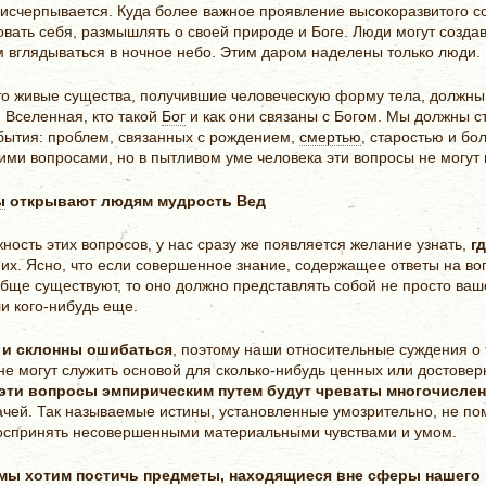
 исчерпывается. Куда более важное проявление высокоразвитого 
вать себя, размышлять о своей природе и Боге. Люди могут создав
 вглядываться в ночное небо. Этим даром наделены только люди.
что живые существа, получившие человеческую форму тела, должны 
й Вселенная, кто такой
Бог
и как они связаны с Богом. Мы должны с
ытия: проблем, связанных с рождением,
смертью
, старостью и бо
ми вопросами, но в пытливом уме человека эти вопросы не могут 
ы
открывают людям мудрость Вед
ность этих вопросов, у нас сразу же появляется желание узнать,
г
их. Ясно, что если совершенное знание, содержащее ответы на в
обще существуют, то оно должно представлять собой не просто ваш
и кого-нибудь еще.
 и склонны ошибаться
, поэтому наши относительные суждения о 
не могут служить основой для сколько-нибудь ценных или достове
 эти вопросы эмпирическим путем будут чреваты многочисл
дачей. Так называемые истины, установленные умозрительно, не по
воспринять несовершенными материальными чувствами и умом.
мы хотим постичь предметы, находящиеся вне сферы нашего