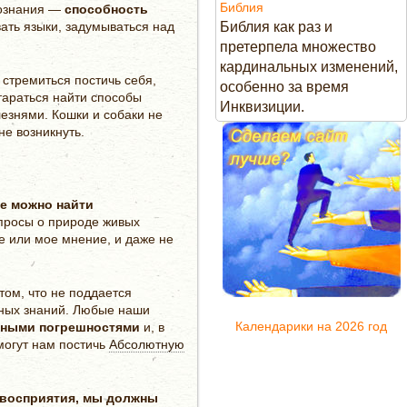
Библия
сознания —
способность
ать языки, задумываться над
Библия как раз и
претерпела множество
кардинальных изменений,
стремиться постичь себя,
особенно за время
тараться найти способы
Инквизиции.
лезнями. Кошки и собаки не
не возникнуть.
де
можно найти
опросы о природе живых
е или мое мнение, и даже не
том, что не поддается
рных знаний. Любые наши
Календарики на 2026 год
енными погрешностями
и, в
могут нам постичь
Абсолютную
 восприятия, мы должны