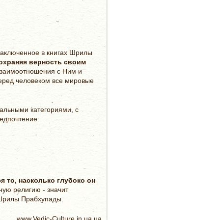
 заключенное в книгах Шрилы
сохраняя верность своим
взаимоотношения с Ним и
перед человеком все мировые
сальными категориями, с
едпочтение:
 то, насколько глубоко он
ную религию - значит
х Шрилы Прабхупады.
www.Vedic-Culture.in.ua.ua