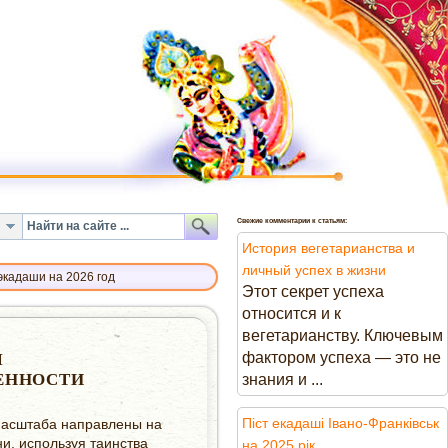
Свежие комментарии к статьям:
История вегетарианства и
личный успех в жизни
экадаши на 2026 год
Этот секрет успеха
относится и к
вегетарианству. Ключевым
фактором успеха — это не
Ы
ЕННОСТИ
знания и ...
Піст екадаші Івано-Франківськ
 масштаба направлены на
и, используя таинства
на 2025 рік