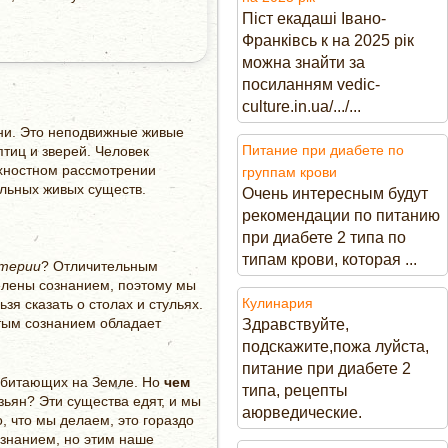
Піст екадаші Івано-
Франківсь к на 2025 рік
можна знайти за
посиланням vedic-
culture.in.ua/.../...
ни. Это неподвижные живые
Питание при диабете по
птиц и зверей. Человек
рхностном рассмотрении
группам крови
альных живых существ.
Очень интересным будут
рекомендации по питанию
при диабете 2 типа по
типам крови, которая ...
атерии
? Отличительным
делены сознанием, поэтому мы
Кулинария
я сказать о столах и стульях.
итым сознанием обладает
Здравствуйте,
подскажите,пожа луйста,
питание при диабете 2
 обитающих на Земле. Но
чем
типа, рецепты
ьян? Эти существа едят, и мы
аюрведические.
, что мы делаем, это гораздо
ознанием, но этим наше