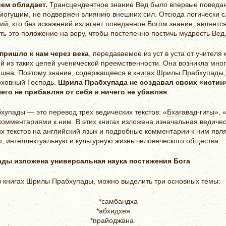
ием обладает.
Трансцендентное
знание Вед было впервые повед
емогущим, не подвержен влиянию внешних сил. Отсюда логически сл
ий, кто без искажений излагает поведанное Богом знание, являет
ь это положение на веру, чтобы постепенно постичь мудрость Вед
пришло к нам через века
, передаваемое из уст в уста от учителя
 из таких цепей ученической преемственности. Она возникла много
ишна
. Поэтому знание, содержащееся в
книгах Шрилы Прабхупады
рховный Господь.
Шрила Прабхупада не создавал своих «истин»
чего не прибавляя
от себя и ничего не убавляя
.
упады — это перевод трех ведических текстов: «
Бхагавад-гиты
», 
омментариями к ним. В этих книгах изложена изначальная ведичес
их текстов на английский язык и подробные комментарии к ним я
 интеллектуальную и культурную жизнь человеческого общества.
ды изложена универсальная наука постижения Бога
в книгах Шрилы Прабхупады, можно выделить три основных темы:
*самбандха
*абхидхея
*прайоджана.