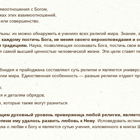
имоотношения с Богом,
ках этих взаимоотношений,
 или совершенство.
льны: их можно обнаружить в учениях всех религий мира. Знание,
ь
каждому постичь Бога, не меняя своего вероисповедания и 
 традициям.
Наука, позволяющая осознавать Бога, постичь свои 
ся самой высшей ценностью человеческой жизни. Эти цели ставят 
абхидея и прайоджана составляют суть религии и являются универ
гии мира. Единственная особенность — разные религии отдают пр
;
я и деталям обрядов;
, которые также могут разниться.
щим духовный уровень приверженца любой религии, является
тепени ему удалось развить любовь к Нему
. Исповедовать истин
ука о любви к Богу и является сутью учения, изложенного в книга