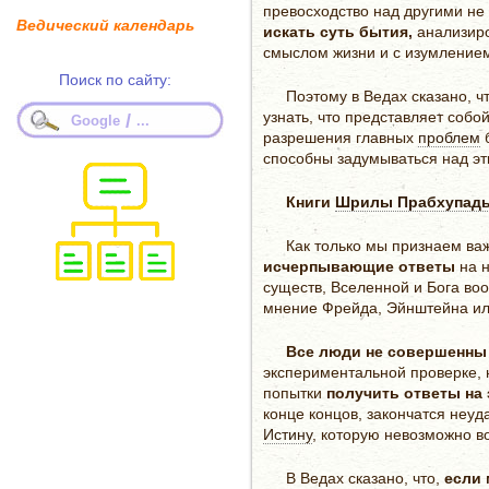
превосходство над другими не
Ведический календарь
искать суть бытия,
анализиро
смыслом жизни и с изумлением
Поиск по сайту:
Поэтому в Ведах сказано, 
узнать, что представляет собо
/
Google
...
разрешения главных
проблем
б
способны задумываться над эти
Книги
Шрилы Прабхупад
Как только мы признаем важ
исчерпывающие ответы
на н
существ, Вселенной и Бога во
мнение Фрейда, Эйнштейна ил
Все люди не совершенны
экспериментальной проверке, 
попытки
получить ответы на
конце концов, закончатся неу
Истину
, которую невозможно 
В Ведах сказано, что,
если 