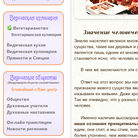
Ведическая кулинария
Вегетарианство
Значение человеч
Вегетарианская кулинария
Землю населяет великое множ
.
Ведическая кухня
существа, такие как деревья и
Ведическая кулинария
является лишь одним из множе
Пряности и Специи
становится ясно, что человек
В чем же заключаются эти 
Ведическое общество
Ответ на этот вопрос мы на
(Международное общество сознания Кришны)
признаком живого существа
яв
Ближайший к Вам центр
называем их живыми. Даже кро
Общество
Так же очевидно, что у разны
человек.
Духовные учителя
Духовные наставники
Именно наличие высокоразв
.
Он-лайн трансляции
наше сознание принципиальн
Новости регионов
едим, они спят, и мы спим, он
более утончено, чем животные