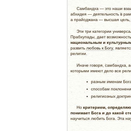
Самбандха — это наши вза
абхидея — деятельность в рам
а прайоджана — высшая цель,
Эти три категории универса
Прабхупады, дает возможност
национальным и культурным
развить
любовь к Богу
, являет
религии.
Иначе говоря, самбандха, 
которыми имеют дело все рели
разным именам Бога
способам поклонени
религиозных доктрин
Но
критерием, определяю
понимает Бога и до какой с
научиться любить Бога. Эта на