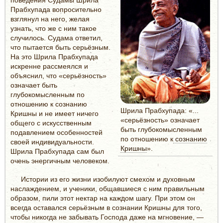
Прабхупада вопросительно
взглянул на него, желая
узнать, что же с ним такое
случилось. Судама ответил,
что пытается быть серьёзным.
На это Шрила Прабхупада
искренне рассмеялся и
объяснил, что «серьёзность»
означает быть
глубокомысленным по
отношению к сознанию
Шрила Прабхупада: «...
Кришны и не имеет ничего
«серьёзность» означает
общего с искусственным
быть глубокомысленным
подавлением особенностей
по отношению к
сознанию
своей индивидуальности.
Кришны
».
Шрила Прабхупада сам был
очень энергичным человеком.
Истории из его жизни изобилуют смехом и духовным
наслаждением, и ученики, общавшиеся с ним правильным
образом, пили этот нектар на каждом шагу. При этом он
всегда оставался серьёзным в сознании Кришны для того,
чтобы никогда не забывать Господа даже на мгновение, —