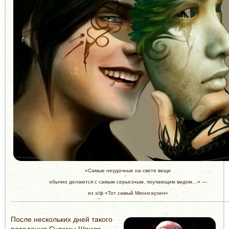
«Самые неудачные на свете вещи
обычно делаются с самым серьезным, поучающим видом…» —
из х/ф «Тот cамый Мюнхгаузен»
После нескольких дней такого
поведения Судамы Шрила