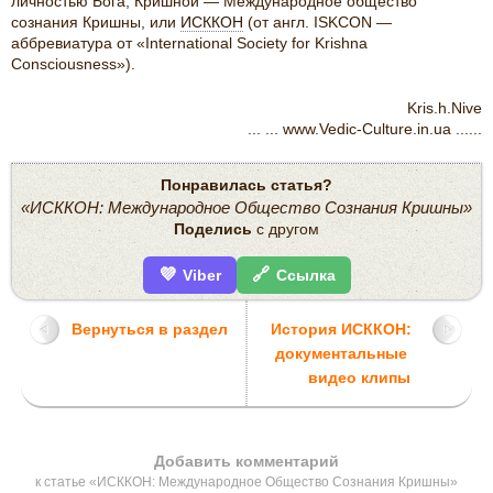
личностью Бога, Кришной — Международное общество
сознания Кришны, или
ИСККОН
(от англ. ISKCON —
аббревиатура от «International Society for Krishna
Consciousness»).
Kris.h.Nive
... ... www.Vedic-Culture.in.ua ......
Понравилась статья?
«ИСККОН: Международное Общество Сознания Кришны»
Поделись
с другом
💜
🔗
Viber
Ссылка
Вернуться в раздел
История ИСККОН:
документальные
видео клипы
Добавить комментарий
к статье «ИСККОН: Международное Общество Сознания Кришны»