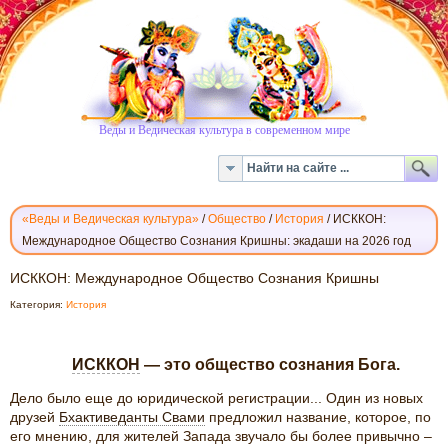
Веды и Ведическая культура в современном мире
«Веды и Ведическая культура»
/
Общество
/
История
/
ИСККОН:
Международное Общество Сознания Кришны: экадаши на 2026 год
ИСККОН:
ИСККОН: Международное Общество Сознания Кришны
МЕЖДУНАРОДНОЕ
Категория:
История
ОБЩЕСТВО
СОЗНАНИЯ
КРИШНЫ
ИСККОН
— это общество сознания Бога.
Дело было еще до юридической регистрации... Один из новых
друзей
Бхактиведанты Сва­ми
предложил на­зва­ние, которое, по
его мнению, для жи­телей Запада звучало бы более привычно –