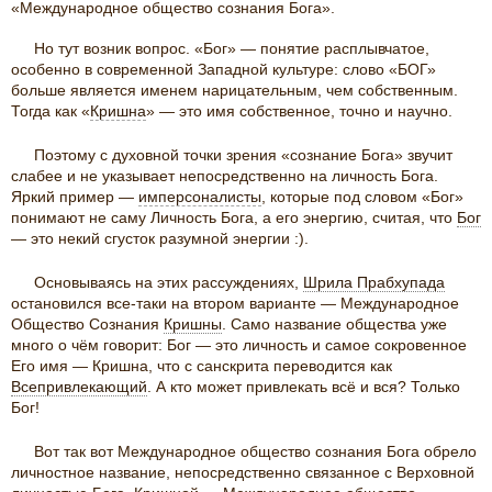
«Меж­дународное общество сознания Бога».
Но тут возник вопрос. «Бог» — понятие расплывчатое,
особенно в современной Западной культуре: слово «БОГ»
больше является именем нарицательным, чем собственным.
Тогда как «
Кришна
» — это имя собственное, точно и научно.
Поэтому с духовной точки зрения «сознание Бога» звучит
слабее и не указывает не­по­средственно на личность Бога.
Яркий пример —
имперсоналисты
, которые под словом «Бог»
понимают не саму Личность Бога, а его энергию, считая, что
Бог
— это некий сгусток разумной энергии :).
Основываясь на этих рассуждениях,
Шрила Прабхупада
остановился все-таки на втором варианте — Между­народное
Общество Сознания
Кришны
. Само название общества уже
много о чём говорит: Бог — это личность и самое сокровенное
Его имя — Кришна, что с санскрита переводится как
Всепривлекающий
. А кто может привлекать всё и вся? Только
Бог!
Вот так вот Международное общество сознания Бога обрело
личностное название, непосредственно связанное с Верховной