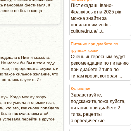
сь панорама фестиваля, я
Піст екадаші Івано-
лению не было конца...
Франківсь к на 2025 рік
можна знайти за
посиланням vedic-
culture.in.ua/.../...
Питание при диабете по
группам крови
Очень интересным будут
 подошла к Ним и сказала:
 Не могли бы Вы в этом году
рекомендации по питанию
в мае, я продолжала служить и
при диабете 2 типа по
ло такое сильное желание, что
типам крови, которая ...
 остались служить Их
Кулинария
Здравствуйте,
аму». Когда моему взору
подскажите,пожа луйста,
, и не успела я опомниться,
питание при диабете 2
ь, кто это, как снова попадала
 были так
счастливы
этой
типа, рецепты
не успевала перейти в другое
аюрведические.