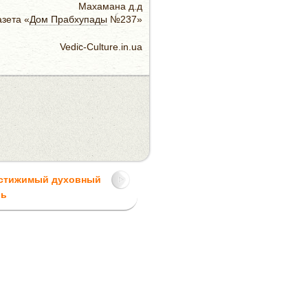
Махамана д.д
азета «
Дом Прабхупады
№237»
Vedic-Culture.in.ua
остижимый духовный
ль