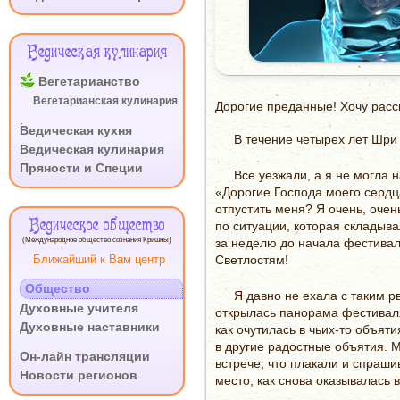
Ведическая кулинария
Вегетарианство
Вегетарианская кулинария
Дорогие преданные! Хочу расс
.
Ведическая кухня
В течение четырех лет Шри
Ведическая кулинария
Пряности и Специи
Все уезжали, а я не могла 
«Дорогие Господа моего сердца
отпустить меня? Я очень, очен
Ведическое общество
по ситуации, которая складыва
(Международное общество сознания Кришны)
за неделю до начала фестивал
Ближайший к Вам центр
Светлостям!
Общество
Я давно не ехала с таким р
Духовные учителя
открылась панорама фестиваля
Духовные наставники
как очутилась в чьих-то объят
.
в другие радостные объятия. 
Он-лайн трансляции
встрече, что плакали и спраши
Новости регионов
место, как снова оказывалась в