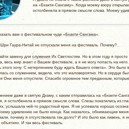
на «Бхакти-Сангаму». Когда моему взору открыла
остолбенела в прямом смысле слова. Моему удив
казать вам о фестивальном чуде «
Бхакти-Сангама
».
 Шри Гаура-Нитай не отпускали меня на фестиваль. Почему?..
найти замену для
служения
Их Светлостям. Но в этом году я просто
, весь мир знает о Вашем фестивале, а я не могу попасть на него.
ь этого хочу. С нетерпением буду ждать Вашего ответа». Это было 
лась со служением, видела, что это маловероятно. Но в сердце бы
я Они меня отпустили. Спасибо огромное тем преданным, которые
вением даже в святую Дхаму, с каким отправилась на «Бхакти-Санг
, я остолбенела в прямом смысле слова. Слезы покатились из глаз
иях, услышала чей-то радостный крик. Я не успевала хорошо осознат
Моему удивлению не было конца. Как оказалось, обнимающие меня
вали, почему я отсутствовала так долго? И это было как ливень, я 
 объятиях. И так весь фестиваль.