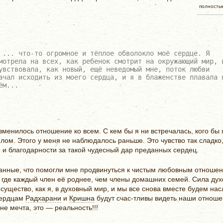
полность
 ... что-то огромное и тёплое обволокло моё сердце. Я
мотрела на всех, как ребенок смотрит на окружающий мир, 
увствовала, как новый, ещё неведомый мне, поток любви
ачал исходить из моего сердца, и я в блаженстве плавала 
ём...
менилось отношение ко всем. С кем бы я ни встречалась, кого бы 
лом. Этого у меня не наблюдалось раньше. Это чувство так сладко,
 и благодарности за такой чудесный дар преданных сердец.
анные, что помогли мне продвинуться к чистым любовным отноше
 где каждый член её роднее, чем члены домашних семей. Сила дух
существо, как я, в духовный мир, и мы все снова вместе будем на
сердцам
Радхарани
и
Кришна
будут счас-тливы видеть наши отноше
не мечта, это — реальность!!!