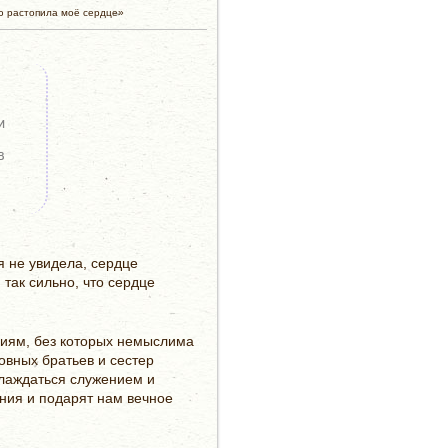
ю растопила моё сердце»
и
в
я не увидела, сердце
 так сильно, что сердце
ниям, без которых немыслима
овных братьев и сестер
слаждаться служением и
ния и подарят нам вечное