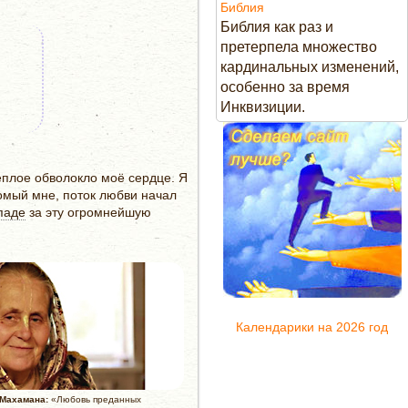
Библия
Библия как раз и
претерпела множество
кардинальных изменений,
особенно за время
Инквизиции.
еплое обволокло моё сердце. Я
домый мне, поток любви начал
паде
за эту огромнейшую
Календарики на 2026 год
Махамана:
«Любовь преданных