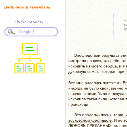
Ведический календарь
«
Поиск по сайту:
н
ч
/
Google
...
Впоследствии результат эт
смотрела на всех, как ребенок
исходить из моего сердца, и я
духовную семью, которая прин
Все мне виделись жителями
В
никогда не было свойственно м
я вечно с ними была и никуда 
исходила такая сила, которая 
происходит.
Это продолжилось и тогда, к
воскресном фестивале
. И по 
ЛЮБОВЬ ПРЕДАННЫХ полностью 