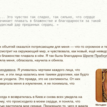
... Это чувство так сладко, так сильно, что сердце
ачинает плавать в блаженстве и благодарности за такой
удесный дар преданных сердец. »
их объятий оказался потрясающим для меня — что-то огромное и т
 смотрит на окружающий мир, и чувствовала, как новый, ещё неве
 в блаженстве плавала в нём. Я так была благодарна
Шриле Прабху
яла меня, обласкала, научила и обняла.
риндавана
. Я упивалась чертами каждого лица, что
не, и эти лица казались мне такими дорогими, как будто
не уходила. Это правда, это не сентименты. От них
ввергала меня в изумление, я не понимала, что
огда я возвратилась в Киев и снова всех увидела на
тому, что происходило в моем сердце, я поняла, что
Матаджи 
растопила мое сердце. Произошло то, чего я ждала