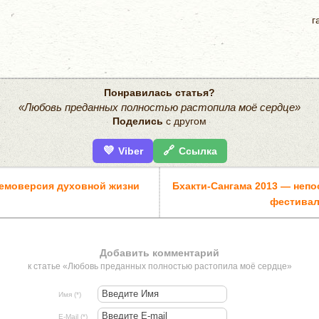
г
Понравилась статья?
«Любовь преданных полностью растопила моё сердце»
Поделись
с другом
💜
🔗
Viber
Ссылка
демоверсия духовной жизни
Бхакти-Сангама 2013 — неп
фестива
Добавить комментарий
к статье «Любовь преданных полностью растопила моё сердце»
Имя (*)
E-Mail (*)