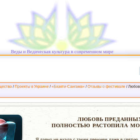
Веды и Ведическая культура в современном мире
щество
/
Проекты в Украине
/
«Бхакти-Сангама»
/
Отзывы о фестивале
/
Любов
ЛЮБОВЬ ПРЕДАННЫ
ПОЛНОСТЬЮ РАСТОПИЛА МО
Я давно не ехала с таким рвением даже в святую 