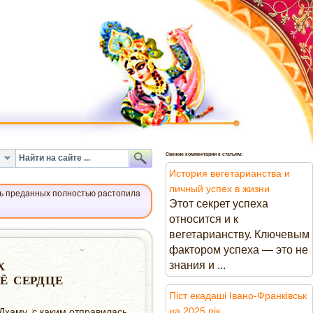
Свежие комментарии к статьям:
История вегетарианства и
личный успех в жизни
ь преданных полностью растопила
Этот секрет успеха
относится и к
вегетарианству. Ключевым
фактором успеха — это не
знания и ...
Х
Ё СЕРДЦЕ
Піст екадаші Івано-Франківськ
на 2025 рік
Дхаму, с каким отправилась