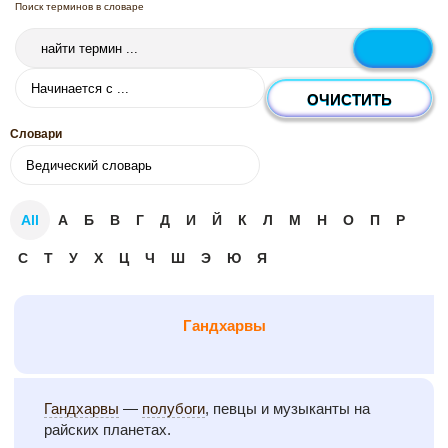
Поиск терминов в словаре
Словари
All
А
Б
В
Г
Д
И
Й
К
Л
М
Н
О
П
Р
С
Т
У
Х
Ц
Ч
Ш
Э
Ю
Я
Гандхарвы
Гандхарвы
—
полубоги
, певцы и музыканты на
райских планетах.