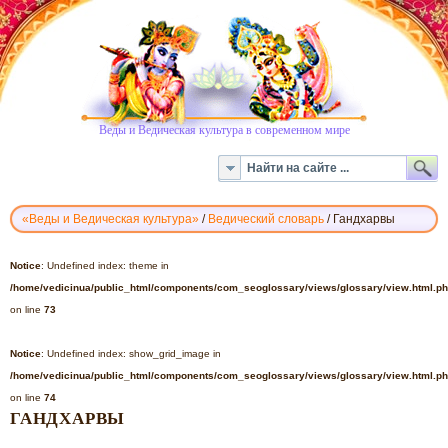
Веды и Ведическая культура в современном мире
«Веды и Ведическая культура»
/
Ведический словарь
/
Гандхарвы
ВЕДИЧЕСКИЙ
СЛОВАРЬ
Notice
: Undefined index: theme in
-
/home/vedicinua/public_html/components/com_seoglossary/views/glossary/view.html.p
ГАНДХАРВЫ
on line
73
Notice
: Undefined index: show_grid_image in
/home/vedicinua/public_html/components/com_seoglossary/views/glossary/view.html.p
on line
74
ГАНДХАРВЫ