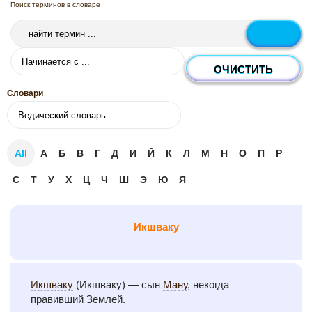
Поиск терминов в словаре
Словари
All
А
Б
В
Г
Д
И
Й
К
Л
М
Н
О
П
Р
С
Т
У
Х
Ц
Ч
Ш
Э
Ю
Я
Икшваку
Икшваку
(Икшваку) — сын
Ману
, некогда
правивший Землей.