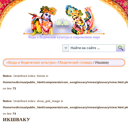
Веды и Ведическая культура в современном мире
«Веды и Ведическая культура»
/
Ведический словарь
/
Икшваку
ВЕДИЧЕСКИЙ
СЛОВАРЬ
Notice
: Undefined index: theme in
-
/home/vedicinua/public_html/components/com_seoglossary/views/glossary/view.html.p
ИКШВАКУ
on line
73
Notice
: Undefined index: show_grid_image in
/home/vedicinua/public_html/components/com_seoglossary/views/glossary/view.html.p
on line
74
ИКШВАКУ