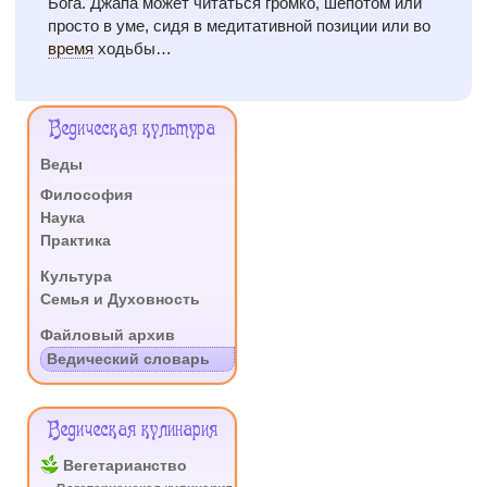
Бога. Джапа может читаться громко, шёпотом или
просто в уме, сидя в медитативной позиции или во
время
ходьбы…
Меню
Ведическая культура
Сайта
Веды
.
Философия
Наука
Практика
.
Культура
Семья и Духовность
.
Файловый архив
Ведический словарь
Ведическая кулинария
Вегетарианство