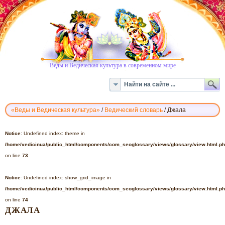
Веды и Ведическая культура в современном мире
«Веды и Ведическая культура»
/
Ведический словарь
/
Джала
ВЕДИЧЕСКИЙ
СЛОВАРЬ
Notice
: Undefined index: theme in
-
/home/vedicinua/public_html/components/com_seoglossary/views/glossary/view.html.p
ДЖАЛА
on line
73
Notice
: Undefined index: show_grid_image in
/home/vedicinua/public_html/components/com_seoglossary/views/glossary/view.html.p
on line
74
ДЖАЛА