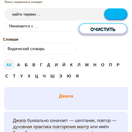
Поиск терминов в словаре
Словари
All
А
Б
В
Г
Д
И
Й
К
Л
М
Н
О
П
Р
С
Т
У
Х
Ц
Ч
Ш
Э
Ю
Я
Джала
Джапа
буквально означает — шептание, повтор —
духовная практика
повторения мантр
или имён