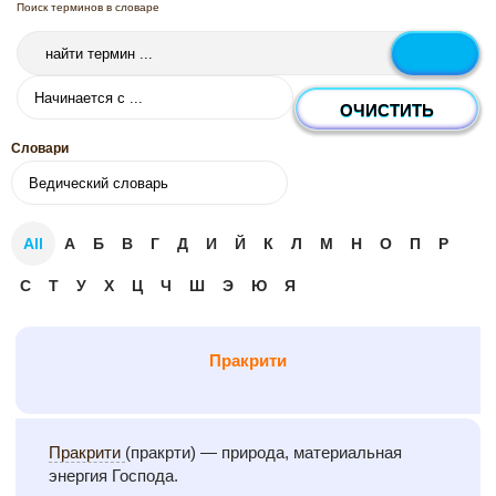
Поиск терминов в словаре
Словари
All
А
Б
В
Г
Д
И
Й
К
Л
М
Н
О
П
Р
С
Т
У
Х
Ц
Ч
Ш
Э
Ю
Я
Пракрити
Пракрити
(пракрти) — природа, материальная
энергия Господа.