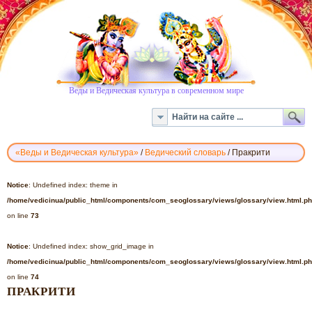
Веды и Ведическая культура в современном мире
«Веды и Ведическая культура»
/
Ведический словарь
/
Пракрити
ВЕДИЧЕСКИЙ
СЛОВАРЬ
Notice
: Undefined index: theme in
-
/home/vedicinua/public_html/components/com_seoglossary/views/glossary/view.html.p
ПРАКРИТИ
on line
73
Notice
: Undefined index: show_grid_image in
/home/vedicinua/public_html/components/com_seoglossary/views/glossary/view.html.p
on line
74
ПРАКРИТИ