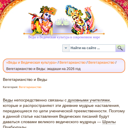
Веды и Ведическая культура в современном мире
«Веды и Ведическая культура»
/
Вегетарианство
/
Вегетарианство
/
Вегетарианство и Веды: экадаши на 2026 год
ВЕГЕТАРИАНСТВО
Вегетарианство и Веды
И
Категория:
Вегетарианство
ВЕДЫ
Веды
непосредственно связаны с
духовными учителями
,
которые и распространяют эти древние мудрые наставления,
передающиеся по цепи ученической преемственности. Поэтому
в данной статье наставления Ведических писаний будут
даваться словами великого ведического мудреца —
Шрилы
Прабхупады
.