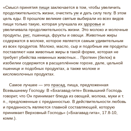
«Смысл принятия
пищи
заключается в том, чтобы увеличить
продолжительность жизни, очистить
ум
и дать силу телу. В этом
цель еды. В прошлом великие святые выбирали из всех видов
пищи только такую, которая улучшала их
здоровье
и
увеличивала продолжительность жизни. Это молоко и молочные
продукты,
рис
, пшеница, фрукты и овощи. Животные жиры
содержатся в молоке, которое является самым удивительным
из всех продуктов. Молоко, масло, сыр и подобные им продукты
поставляют нам животные жиры в такой форме, которая не
требует убийства невинных животных... Протеин (белок) в
изобилии содержится в расщеплённом горохе, дале, цельной
пшенице и подобных продуктах, а также молоке и
кисломолочных продуктах.
Самое лучшее — это
прасад
, пища, предложенная
Всевышнему Господу. В «Бхагавад-гите» Всевышний Господь
говорит, что Он принимает блюда из овощей, молока, муки и т.
п., предложенные с преданностью. В действительности любовь
и преданность являются главной составляющей, которую
принимает Верховный Господь» («Бхагавад-гита», 17.8-10,
комм.).