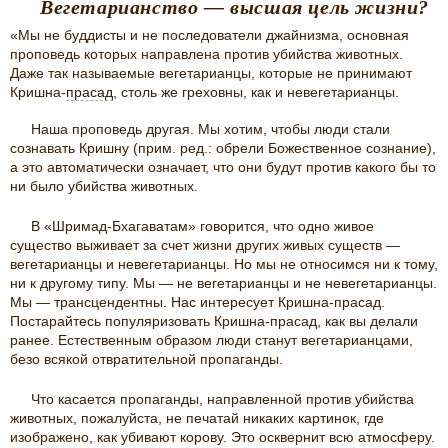
Вегетарианство — высшая цель жизни?
«Мы не буддисты и не последователи джайнизма, основная
проповедь которых направлена против убийства животных.
Даже так называемые вегетарианцы, которые не принимают
Кришна-
прасад
, столь же греховны, как и невегетарианцы.
Наша проповедь другая. Мы хотим, чтобы люди стали
сознавать Кришну (прим. ред.: обрели Божественное сознание),
а это автоматически означает, что они будут против какого бы то
ни было убийства животных.
В «Шримад-Бхагаватам» говорится, что одно живое
существо выживает за счет жизни других живых существ —
вегетарианцы и невегетарианцы. Но мы не относимся ни к тому,
ни к другому типу. Мы — не вегетарианцы и не невегетарианцы.
Мы — трансцендентны. Нас интересует Кришна-прасад.
Постарайтесь популяризовать Кришна-прасад, как вы делали
ранее. Естественным образом люди станут вегетарианцами,
безо всякой отвратительной пропаганды.
Что касается пропаганды, направленной против убийства
животных, пожалуйста, не печатай никаких картинок, где
изображено, как убивают корову. Это осквернит всю атмосферу.