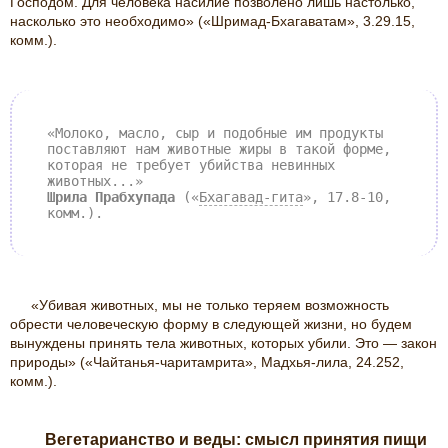
Господом. Для человека насилие позволено лишь настолько,
насколько это необходимо» («Шримад-Бхагаватам», 3.29.15,
комм.).
«Молоко, масло, сыр и подобные им продукты
поставляют нам животные жиры в такой форме,
которая не требует убийства невинных
животных...»
Шрила Прабхупада
(«
Бхагавад-гита
», 17.8-10,
комм.).
«Убивая животных, мы не только теряем возможность
обрести человеческую форму в следующей жизни, но будем
вынуждены принять тела животных, которых убили. Это — закон
природы» («Чайтанья-чаритамрита», Мадхья-лила, 24.252,
комм.).
Вегетарианство и веды: смысл принятия пищи