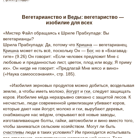
Вегетарианство и
Веды
: вегетариство —
изобилие для всех
«Мистер Файл обращаясь к Шриле Прабхупаде: Вы
вегетарианцы?
Шрила Прабхупада: Да, потому что
Кришна
— вегетарианец.
Кришна
может есть всё, поскольку Он —
Бог
, но в «Бхагавад-
гите» (9.26) Он говорит: «Если человек предложит Мне с
любовью и преданностью лист, цветок, плод или воду, Я приму
их». Он нигде не говорит: «Предлагай Мне мясо и вино»
(«Наука самоосознания», стр. 185).
«Изобилия зерновых продуктов можно добиться, возделывая
землю, а чтобы иметь молоко,
йогурт
и
гхи
, следует защищать
коров. Изобилие мёда неразрывно связано с защитой лесов. К
несчастью, люди современной цивилизации убивают коров,
которые дают нам йогурт, молоко и гхи, вырубают деревья,
снабжающие нас мёдом, открывают всё новые заводы,
изготавливающие болты, гайки, автомобили и вино вместо того,
чтобы заниматься сельским хозяйством. Могут ли быть
счастливы
люди в таких условиях? Им приходится испытывать