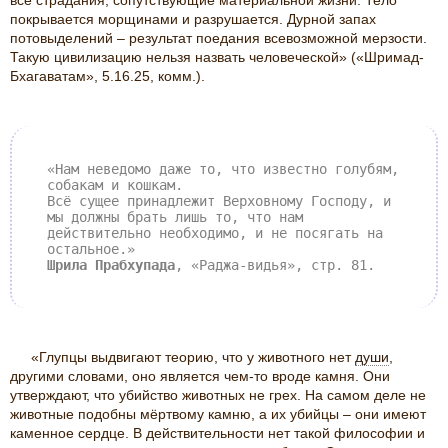
все страдания, сопутствующие материальной жизни. Тело
покрывается морщинами и разрушается. Дурной запах
потовыделений – результат поедания всевозможной мерзости.
Такую цивилизацию нельзя назвать человеческой» («Шримад-
Бхагаватам», 5.16.25, комм.).
«Нам неведомо даже то, что известно голубям,
собакам и кошкам.
Всё сущее принадлежит Верховному Господу, и
мы должны брать лишь то, что нам
действительно необходимо, и не посягать на
остальное.»
Шрила Прабхупада
, «Раджа-видья», стр. 81.
«Глупцы выдвигают теорию, что у животного нет
души
,
другими словами, оно является чем-то вроде камня. Они
утверждают, что убийство животных не грех. На самом деле не
животные подобны мёртвому камню, а их убийцы – они имеют
каменное сердце. В действительности нет такой философии и