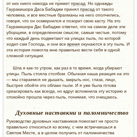
от них никто никогда не примет
прасад
. Но однажды
Гауракишора Даса Бабаджи принял
прасад
от такого
человека, и все местные брахманы на него ополчились,
говоря, что он осквернился и позорит свою касту. На это
Гауракишора Дас Бабаджи ответил, что на самом деле эти
уборщики, в определенном смысле, самые чистые, потому
что каждый день подметают на улицах пыль, по которой
ходил сам Господь, и они все
время
окунаются в эту пыль. И
эта история помогла мне правильно вести себя в одной
сложной ситуации.
Шла я как-то утром, как раз в то время, когда убирают
улицы. Пыль стояла столбом. Обычная наша реакция на это
— мы стараемся не дышать, закрыть нос, глаза, лицо,
быстрее обойти это облако пыли. И я уже была готова
среагировать как всегда, но вдруг вспомнила эту историю и
спокойно прошла через пыль, понимая, что очищаюсь.
Духовные наставкни и паломничество
Руководство духовных наставников помогает не просто
правильно относиться ко всему, с чем встречаешься в
Святом Месте, а в целом получить от паломничества