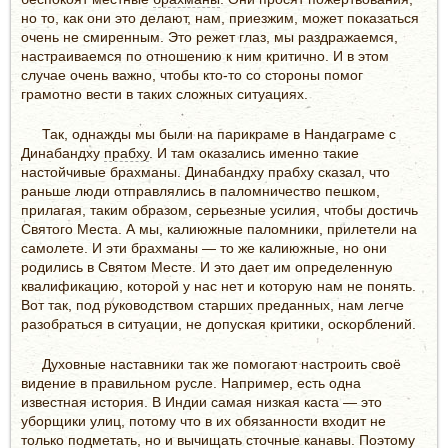
но то, как они это делают, нам, приезжим, может показаться
очень не смиренным. Это режет глаз, мы раздражаемся,
настраиваемся по отношению к ним критично. И в этом
случае очень важно, чтобы кто-то со стороны помог
грамотно вести в таких сложных ситуациях.
Так, однажды мы были на парикраме в Нандаграме с
Динабандху
прабху
. И там оказались именно такие
настойчивые брахманы. Динабандху прабху сказал, что
раньше люди отправлялись в паломничество пешком,
прилагая, таким образом, серьезные усилия, чтобы достичь
Святого Места. А мы, калиюжные паломники, прилетели на
самолете. И эти брахманы — то же калиюжные, но они
родились в Святом Месте. И это дает им определенную
квалификацию, которой у нас нет и которую нам не понять.
Вот так, под руководством старших преданных, нам легче
разобраться в ситуации, не допуская критики, оскорблений.
Духовные наставники так же помогают настроить своё
видение в правильном русле. Например, есть одна
известная история. В Индии самая низкая каста — это
уборщики улиц, потому что в их обязанности входит не
только подметать, но и вычищать сточные канавы. Поэтому