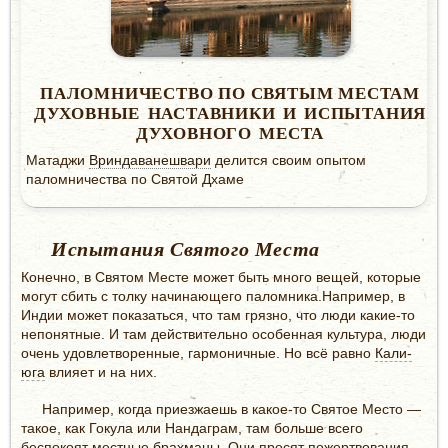
ПАЛОМНИЧЕСТВО ПО СВЯТЫМ МЕСТАМ
ДУХОВНЫЕ НАСТАВНИКИ И ИСПЫТАНИЯ
ДУХОВНОГО МЕСТА
Матаджи
Вриндаванешвари
делится своим опытом
паломничества по Святой Дхаме
Испытания Святого Места
Конечно, в Святом Месте может быть много вещей, которые
могут сбить с толку начинающего паломника.Например, в
Индии может показаться, что там грязно, что люди какие-то
непонятные. И там действительно особенная культура, люди
очень удовлетворенные, гармоничные. Но всё равно
Кали-
юга
влияет и на них.
Например, когда приезжаешь в какое-то Святое Место —
такое, как Гокула или Нандаграм, там больше всего
беспокоят местные
брахманы
. Они просят пожертвования,