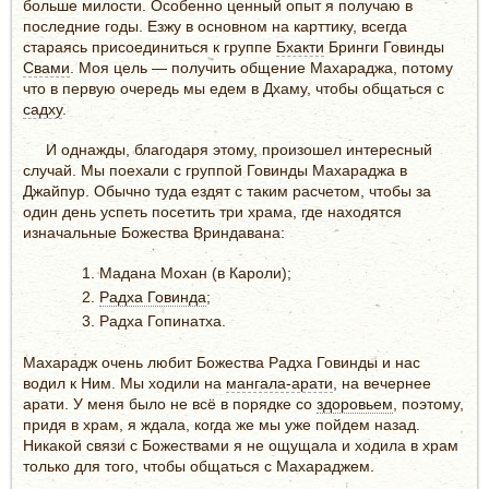
больше милости. Особенно ценный опыт я получаю в
последние годы. Езжу в основном на карттику, всегда
стараясь присоединиться к группе
Бхакти
Бринги Говинды
Свами
. Моя цель — получить общение Махараджа, потому
что в первую очередь мы едем в Дхаму, чтобы общаться с
садху
.
И однажды, благодаря этому, произошел интересный
случай. Мы поехали с группой Говинды Махараджа в
Джайпур. Обычно туда ездят с таким расчетом, чтобы за
один день успеть посетить три храма, где находятся
изначальные Божества Вриндавана:
Мадана Мохан (в Кароли);
Радха Говинда
;
Радха Гопинатха.
Махарадж очень любит Божества Радха Говинды и нас
водил к Ним. Мы ходили на
мангала-арати
, на вечернее
арати. У меня было не всё в порядке со
здоровьем
, поэтому,
придя в храм, я ждала, когда же мы уже пойдем назад.
Никакой связи с Божествами я не ощущала и ходила в храм
только для того, чтобы общаться с Махараджем.