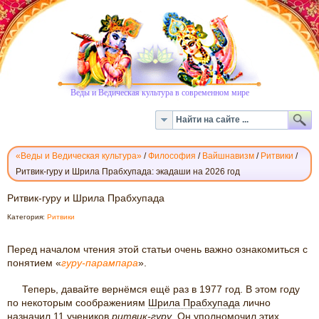
Веды и Ведическая культура в современном мире
«Веды и Ведическая культура»
/
Философия
/
Вайшнавизм
/
Ритвики
/
Ритвик-гуру и Шрила Прабхупада: экадаши на 2026 год
РИТВИК-
Ритвик-гуру и Шрила Прабхупада
ГУРУ
Категория:
Ритвики
И
ШРИЛА
Перед началом чтения этой статьи очень важно ознакомиться с
ПРАБХУПАДА
понятием «
гуру-парампара
».
Теперь, давайте вернёмся ещё раз в 1977 год. В этом году
по некоторым соображениям
Шрила Прабхупада
лично
назначил 11 учеников
ритвик-
гуру
. Он уполномочил этих