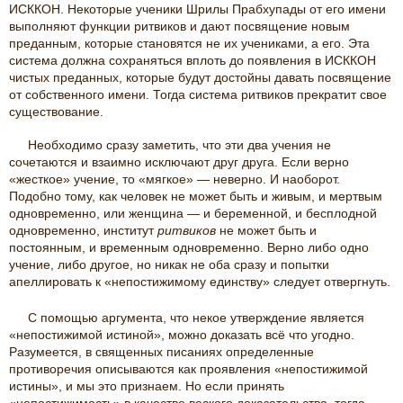
ИСККОН. Некоторые ученики Шрилы Прабхупады от его имени
выполняют функции ритвиков и дают посвящение новым
преданным, которые становятся не их учениками, а его. Эта
система должна сохраняться вплоть до появления в ИСККОН
чистых преданных, которые будут достойны давать посвящение
от собственного имени. Тогда система ритвиков прекратит свое
существование.
Необходимо сразу заметить, что эти два учения не
сочетаются и взаимно исключают друг друга. Если верно
«жесткое» учение, то «мягкое» — неверно. И наоборот.
Подобно тому, как человек не может быть и живым, и мертвым
одновременно, или женщина — и беременной, и бесплодной
одновременно, институт
ритвиков
не может быть и
постоянным, и временным одновременно. Верно либо одно
учение, либо другое, но никак не оба сразу и попытки
апеллировать к «непостижимому единству» следует отвергнуть.
С помощью аргумента, что некое утверждение является
«непостижимой истиной», можно доказать всё что угодно.
Разумеется, в священных писаниях определенные
противоречия описываются как проявления «непостижимой
истины», и мы это признаем. Но если принять