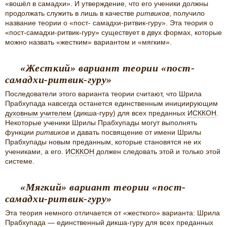
«вошёл в самадхи». И утверждение, что его ученики должны
продолжать служить в лишь в качестве
ритвиков
, получило
название теории о «пост- самадхи-ритвик-гуру». Эта теория о
«пост-самадхи-ритвик-гуру» существует в двух формах, которые
можно назвать «жестким» вариантом и «мягким».
«Жесткий» вариант теории «пост-
самадхи-ритвик-гуру»
Последователи этого варианта теории считают, что Шрила
Прабхупада навсегда останется единственным инициирующим
духовным учителем
(дикша-гуру) для всех преданных
ИСККОН
.
Некоторые ученики Шрилы Прабхупады могут выполнять
функции
ритвиков
и давать посвящение от имени Шрилы
Прабхупады новым преданным, которые становятся не их
учениками, а его.
ИСККОН
должен следовать этой и только этой
системе.
«Мягкий» вариант теории «пост-
самадхи-ритвик-гуру»
Эта теория немного отличается от «жесткого» варианта: Шрила
Прабхупада — единственный дикша-гуру для всех преданных