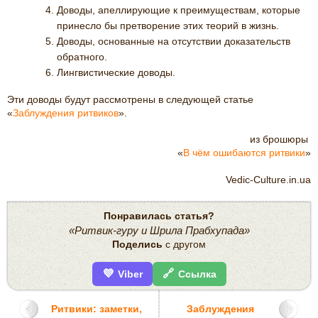
Доводы, апеллирующие к преимуществам, которые
принесло бы претворение этих теорий в жизнь.
Доводы, основанные на отсутствии доказательств
обратного.
Лингвистические доводы.
Эти доводы будут рассмотрены в следующей статье
«
Заблуждения ритвиков
».
из брошюры
«
В чём ошибаются ритвики
»
Vedic-Culture.in.ua
Понравилась статья?
«Ритвик-гуру и Шрила Прабхупада»
Поделись
с другом
💜
🔗
Viber
Ссылка
Ритвики: заметки,
Заблуждения