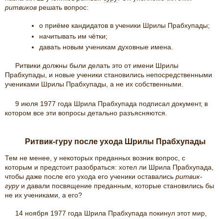
ритвиков
решать вопрос:
о приёме кандидатов в ученики Шрилы Прабхупады;
начитывать им чётки;
давать новым ученикам духовные имена.
Ритвики должны были делать это от имени Шрилы
Прабхупады, и новые ученики становились непосредственными
учениками Шрилы Прабхупады, а не их собственными.
9 июля 1977 года Шрила Прабхупада подписал документ, в
котором все эти вопросы детально разъясняются.
Ритвик-гуру после ухода Шрилы Прабхупады
Тем не менее, у некоторых преданных возник вопрос, с
которым и предстоит разобраться: хотел ли Шрила Прабхупада,
чтобы даже после его ухода его ученики оставались
ритвик-
гуру
и давали посвящение преданным, которые становились бы
не их учениками, а его?
14 ноября 1977 года Шрила Прабхупада покинул этот мир,