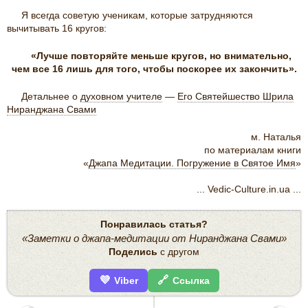
Я всегда советую ученикам, которые затрудняются
вычитывать 16 кругов:
«Лучше повторяйте меньше кругов, но внимательно,
чем все 16 лишь для того, чтобы поскорее их закончить».
Детальнее о
духовном учителе
—
Его Святейшество Шрила
Ниранджана Свами
м. Наталья
по материалам книги
«
Джапа Медитации. Погружение в Святое Имя
»
... Vedic-Culture.in.ua ...
Понравилась статья?
«Заметки о джапа-медитации от Ниранджана Свами»
Поделись
с другом
💜
🔗
Viber
Ссылка