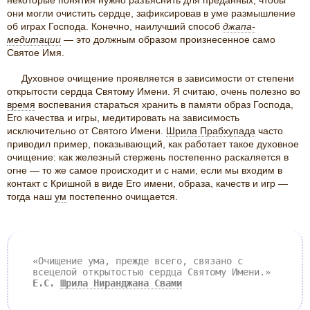
некоторые понятия нужно разъяснить для преданных, чтобы
они могли очистить сердце, зафиксировав в уме размышление
об играх Господа. Конечно, наилучший способ
джапа-
медитации
— это должным образом произнесенное само
Святое Имя.
Духовное очищение проявляется в зависимости от степени
открытости сердца Святому Имени. Я считаю, очень полезно во
время
воспевания стараться хранить в памяти образ Господа,
Его качества и игры, медитировать на зависимость
исключительно от Святого Имени.
Шрила Прабхупада
часто
приводил пример, показывающий, как работает такое духовное
очищение: как железный стержень постепенно раскаляется в
огне — то же самое происходит и с нами, если мы входим в
контакт с Кришной в виде Его имени, образа, качеств и игр —
тогда наш
ум
постепенно очищается.
«Очищение ума, прежде всего, связано с
всецелой открытостью сердца Святому Имени.»
Е.С.
Шрила Ниранджана Свами