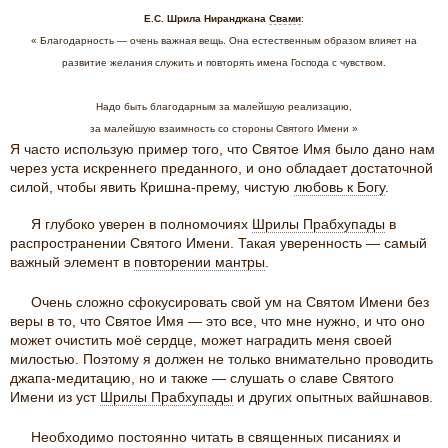
Е.С. Шрила Ниранджана
Свами
:
« Благодарность — очень важная вещь. Она естественным образом влияет на
развитие желания служить и повторять имена Господа с чувством.
Надо быть благодарным за малейшую реализацию,
за малейшую взаимность со стороны Святого Имени »
Я часто использую пример того, что Святое Имя было дано нам
через уста искреннего преданного, и оно обладает достаточной
силой, чтобы явить Кришна-прему, чистую
любовь к Богу
.
Я глубоко уверен в полномочиях
Шрилы Прабхупады
в
распространении Святого Имени. Такая уверенность — самый
важный элемент в
повторении мантры
.
Очень сложно сфокусировать свой ум на Святом Имени без
веры в то, что Святое Имя — это все, что мне нужно, и что оно
может очистить моё сердце, может наградить меня своей
милостью. Поэтому я должен не только внимательно проводить
джапа-медитацию, но и также — слушать о славе Святого
Имени из уст
Шрилы Прабхупады
и других опытных вайшнавов.
Необходимо постоянно читать в священных писаниях и