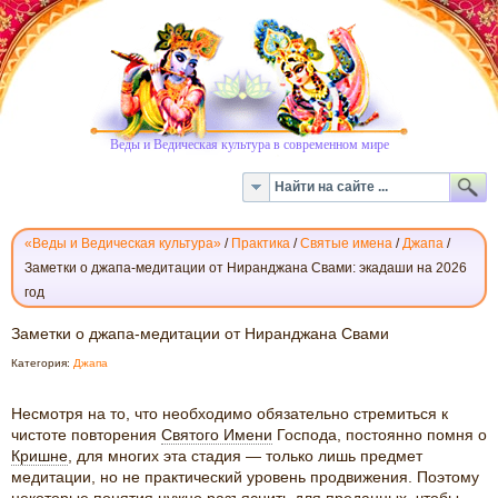
Веды и Ведическая культура в современном мире
«Веды и Ведическая культура»
/
Практика
/
Святые имена
/
Джапа
/
Заметки о джапа-медитации от Ниранджана Свами: экадаши на 2026
год
ЗАМЕТКИ
Заметки о джапа-медитации от Ниранджана Свами
О
Категория:
Джапа
ДЖАПА-
МЕДИТАЦИИ
Несмотря на то, что необходимо обязательно стремиться к
ОТ
чистоте повторения
Святого Имени
Господа, постоянно помня о
НИРАНДЖАНА
Кришне
, для многих эта стадия — только лишь предмет
СВАМИ
медитации, но не практический уровень продвижения. Поэтому