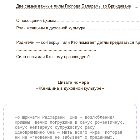
Две самые важные лилы Господа Баларамы во Вриндаване
......
О посещении Дхамы ....................................................................
Роль женщины в духовной культуре ...........................................
Родители — со-Творцы, или Кто помогает детям предаваться
К
................................................................
Сила веры или Кто кому проповедует? ........................................
Цитата номера
«Женщина в духовной культуре»
«о
Шримати Радхарани
. Она — возлюбленная
Кришны, вечно погружена в самую романтичную,
самую нектарную супружескую расу.
Одновременно Она — мать всего мира, которая
ни на мгновение не забывает о преданных,