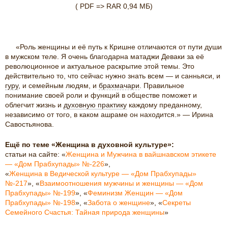
( PDF => RAR 0,94 МБ)
«Роль женщины и её путь к Кришне отличаются от пути души
в мужском теле. Я очень благодарна матаджи Деваки за её
революционное и актуальное раскрытие этой темы. Это
действительно то, что сейчас нужно знать всем — и санньяси, и
гуру
, и семейным людям, и
брахмачари
. Правильное
понимание своей роли и функций в обществе поможет и
облегчит жизнь и
духовную практику
каждому преданному,
независимо от того, в каком ашраме он находится.» — Ирина
Савостьянова.
Ещё по теме «Женщина в духовной культуре»:
статьи на сайте: «
Женщина и Мужчина в вайшнавском этикете
— «Дом Прабхупады» №-226
»,
«
Женщина в Ведической культуре — «Дом Прабхупады»
№-217
», «
Взаимоотношения мужчины и женщины — «Дом
Прабхупады» №-199
», «
Феминизм Женщин — «Дом
Прабхупады» №-198
», «
Забота о женщине
», «
Секреты
Семейного Счастья: Тайная природа женщины
»