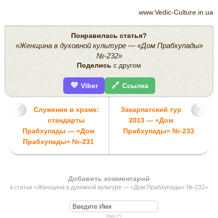
www.Vedic-Culture.in.ua
Понравилась статья?
«Женщина в духовной культуре — «Дом Прабхупады»
№-232»
Поделись
с другом
💜
🔗
Viber
Ссылка
Служение в храме:
Закарпатский тур
стандарты
2013 — «Дом
Прабхупады — «Дом
Прабхупады» №-233
Прабхупады» №-231
Добавить комментарий
к статье «Женщина в духовной культуре — «Дом Прабхупады» №-232»
Имя (*)