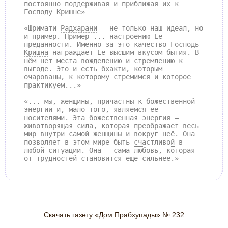
постоянно поддерживая и приближая их к
Господу Кришне»
«Шримати
Радхарани
– не только наш идеал, но
и пример. Пример ... настроению Её
преданности. Именно за это качество Господь
Кришна
награждает Её высшим вкусом бытия. В
нём нет места вожделению и стремлению к
выгоде. Это и есть
бхакти
, которым
очарованы, к которому стремимся и которое
практикуем...»
«... мы, женщины, причастны к божественной
энергии и, мало того, являемся её
носителями. Эта божественная энергия –
животворящая сила, которая преображает весь
мир внутри самой женщины и вокруг неё. Она
позволяет в этом мире быть
счастливой
в
любой ситуации. Она – сама любовь, которая
от трудностей становится ещё сильнее.»
Скачать газету «Дом Прабхупады» № 232