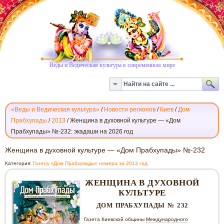
Веды и Ведическая культура в современном мире
«Веды и Ведическая культура»
/
Новости регионов
/
Киев
/
Дом
Прабхупады
/
2013
/
Женщина в духовной культуре — «Дом
Прабхупады» №-232: экадаши на 2026 год
ЖЕНЩИНА
Женщина в духовной культуре — «Дом Прабхупады» №-232
В
Категория:
Газета «Дом Прабхупады» номера за 2013 год
ДУХОВНОЙ
КУЛЬТУРЕ
ЖЕНЩИНА В ДУХОВНОЙ
—
КУЛЬТУРЕ
«ДОМ
ДОМ ПРАБХУПАДЫ № 232
ПРАБХУПАДЫ»
№-232
Газета Киевской общины
Международного