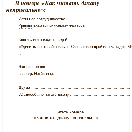
В номере
«
Как читать джапу
неправильно»:
Истинное сотрудничество ........................................................
Кришна
всё-таки исполняет желания! .......................................
Книги сами находят людей .......................................................
«Удивительные вайшнавы!»: Санкаршана
прабху
и матаджи М
..
Эко-поселение .........................................................................
Господь Нитйананда .................................................................
Друзья .....................................................................................
32 способа не читать джапу ......................................................
Цитата номера
«Как читать джапу неправильно»