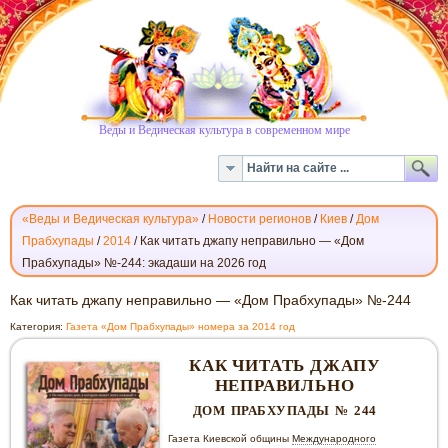
Веды и Ведическая культура в современном мире
«Веды и Ведическая культура»
/
Новости регионов
/
Киев
/
Дом
Прабхупады
/
2014
/
Как читать джапу неправильно — «Дом
Прабхупады» №-244: экадаши на 2026 год
КАК
Как читать джапу неправильно — «Дом Прабхупады» №-244
ЧИТАТЬ
Категория:
Газета «Дом Прабхупады» номера за 2014 год
ДЖАПУ
НЕПРАВИЛЬНО
КАК ЧИТАТЬ ДЖАПУ
—
НЕПРАВИЛЬНО
«ДОМ
ДОМ ПРАБХУПАДЫ № 244
ПРАБХУПАДЫ»
№-244
Газета Киевской общины
Международного