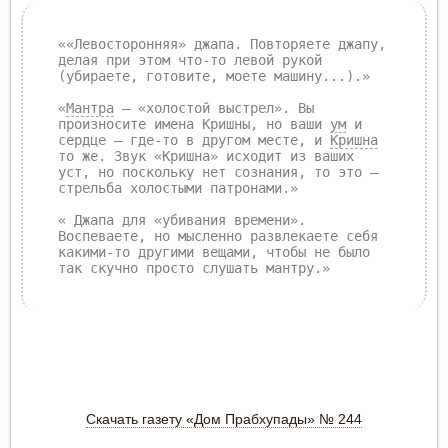
««Левосторонняя» джапа. Повторяете джапу,
делая при этом что-то левой рукой
(убираете, готовите, моете машину...).»
«
Мантра
— «холостой выстрел». Вы
произносите имена Кришны, но ваши
ум
и
сердце – где-то в другом месте, и
Кришна
то же. Звук «Кришна» исходит из ваших
уст, но поскольку нет сознания, то это —
стрельба холостыми патронами.»
« Джапа для «убивания времени».
Воспеваете, но мысленно развлекаете себя
какими-то другими вещами, чтобы не было
так скучно просто слушать мантру.»
Скачать газету «Дом Прабхупады» № 244