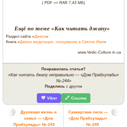
( PDF => RAR 7,43 МБ)
Ещё по теме «Как читать джапу»
Раздел сайта «
Джапа
»
Книга «
Джапа медитации: погружение в Святое Имя
»
www.Vedic-Culture.in.ua
Понравилась статья?
«Как читать джапу неправильно — «Дом Прабхупады»
№-244»
Поделись
с другом
💜
🔗
Viber
Ссылка
Духовная жизнь и
Санкиртана лила —
семья — «Дом
«Дом Прабхупады»
Прабхупады» №-243
№-245