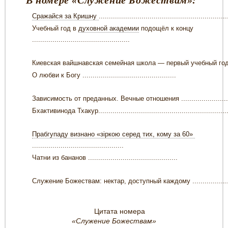
Сражайся за Кришну
...............................................................
Учебный год в
духовной академии
подощёл к концу
................................................
Киевская вайшнавская семейная школа — первый учебный год вм
О любви к Богу ..............................................
Зависимость от преданных. Вечные отношения ...........................
Бхактивинода Тхакур.................................................................
Прабгупаду визнано «зіркою серед тих, кому за 60»
.............................................
Чатни из бананов ............................................
Служение Божествам: нектар, доступный каждому .....................
Цитата номера
«Служение Божествам»