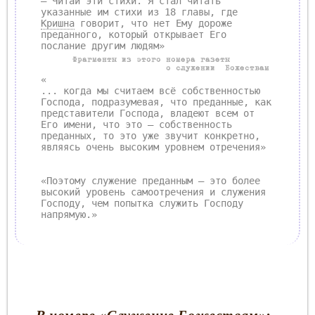
– Читай эти стихи. Я стал читать
указанные им стихи из 18 главы, где
Кришна
говорит, что нет Ему дороже
преданного, который открывает Его
послание другим людям»
Фрагменты из этого номера газеты
о служении Божествам
«
... когда мы считаем всё собственностью
Господа, подразумевая, что преданные, как
представители Господа, владеют всем от
Его имени, что это – собственность
преданных, то это уже звучит конкретно,
являясь очень высоким уровнем отречения»
«Поэтому служение преданным – это более
высокий уровень самоотречения и служения
Господу, чем попытка служить Господу
напрямую.»
В номере
«
Служение Божествам»: