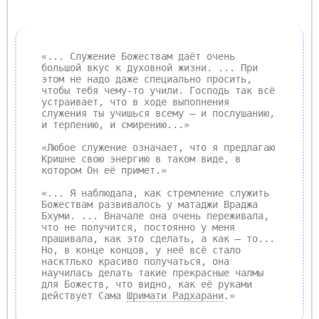
«... Служение Божествам даёт очень
большой вкус к духовной жизни. ... При
этом не надо даже специально просить,
чтобы тебя чему-то учили. Господь так всё
устраивает, что в ходе выполнения
служения ты учишься всему – и послушанию,
и терпению, и смирению...»
«Любое служение означает, что я предлагаю
Кришне свою энергию в таком виде, в
котором Он её примет.»
«... Я наблюдала, как стремление служить
Божествам развивалось у матаджи Враджа
Бхуми. ... Вначале она очень переживала,
что не получится, постоянно у меня
прашивала, как это сделать, а как – то...
Но, в конце концов, у неё всё стало
насктлько красиво получаться, она
научилась делать такие прекрасные чалмы
для Божеств, что видно, как её руками
действует Сама
Шримати Радхарани
.»