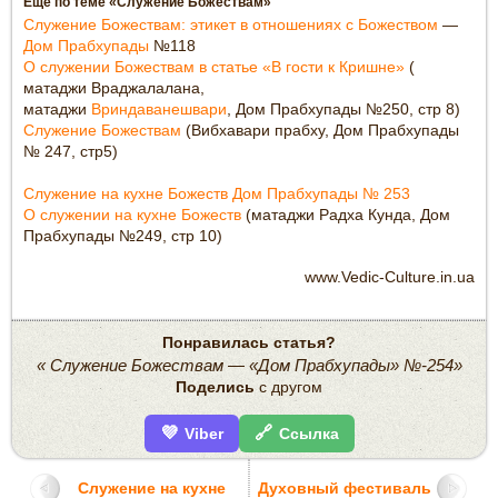
Ещё по теме «Служение Божествам»
Служение Божествам: этикет в отношениях с Божеством
—
Дом Прабхупады
№118
О служении Божествам в статье «В гости к Кришне»
(
матаджи Враджалалана,
матаджи
Вриндаванешвари
, Дом Прабхупады №250, стр 8)
Служение Божествам
(Вибхавари прабху, Дом Прабхупады
№ 247, стр5)
Служение на кухне Божеств Дом Прабхупады № 253
О служении на кухне Божеств
(матаджи Радха Кунда, Дом
Прабхупады №249, стр 10)
www.Vedic-Culture.in.ua
Понравилась статья?
« Служение Божествам — «Дом Прабхупады» №-254»
Поделись
с другом
💜
🔗
Viber
Ссылка
Служение на кухне
Духовный фестиваль