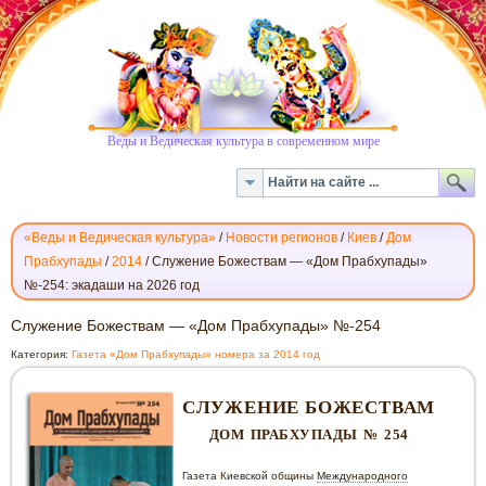
Веды и Ведическая культура в современном мире
«Веды и Ведическая культура»
/
Новости регионов
/
Киев
/
Дом
Прабхупады
/
2014
/
Служение Божествам — «Дом Прабхупады»
№-254: экадаши на 2026 год
СЛУЖЕНИЕ
Служение Божествам — «Дом Прабхупады» №-254
БОЖЕСТВАМ
Категория:
Газета «Дом Прабхупады» номера за 2014 год
—
«ДОМ
СЛУЖЕНИЕ БОЖЕСТВАМ
ПРАБХУПАДЫ»
№-254
ДОМ ПРАБХУПАДЫ № 254
Газета Киевской общины
Международного