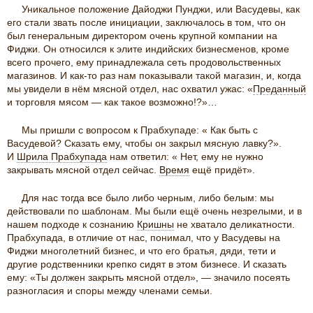
Уникальное положение Дайоджи Пунджи, или Васудевы, как
его стали звать после инициации, заключалось в том, что он
был генеральным директором очень крупной компании на
Фиджи. Он относился к элите индийских бизнесменов, кроме
всего прочего, ему принадлежала сеть продовольственных
магазинов. И как-то раз нам показывали такой магазин, и, когда
мы увидели в нём мясной отдел, нас охватил ужас: «
Преданный
и торговля мясом — как такое возможно!?»…
Мы пришли с вопросом к Прабхупаде: « Как быть с
Васудевой? Сказать ему, чтобы он закрыл мясную лавку?».
И
Шрила Прабхупада
нам ответил: « Нет, ему не нужно
закрывать мясной отдел сейчас.
Время
ещё придёт».
Для нас тогда все было либо черным, либо белым: мы
действовали по шаблонам. Мы были ещё очень незрелыми, и в
нашем подходе к сознанию
Кришны
не хватало деликатности.
Прабхупада, в отличие от нас, понимал, что у Васудевы на
Фиджи многолетний бизнес, и что его братья, дяди, тети и
другие родственники крепко сидят в этом бизнесе. И сказать
ему: «Ты должен закрыть мясной отдел», — значило посеять
разногласия и споры между членами семьи.