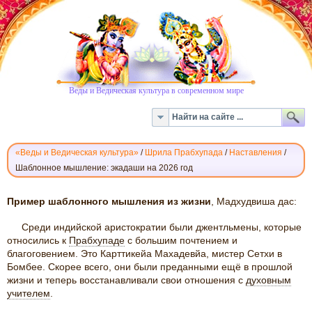
Веды и Ведическая культура в современном мире
«Веды и Ведическая культура»
/
Шрила Прабхупада
/
Наставления
/
Шаблонное мышление: экадаши на 2026 год
ШАБЛОННОЕ
Пример шаблонного мышления из жизни
, Мадхудвиша дас:
МЫШЛЕНИЕ
Среди индийской аристократии были джентльмены, которые
относились к
Прабхупаде
c большим почтением и
благоговением. Это Карттикейа Махадевйа, мистер Сетхи в
Бомбее. Скорее всего, они были преданными ещё в прошлой
жизни и теперь восстанавливали свои отношения с
духовным
учителем
.