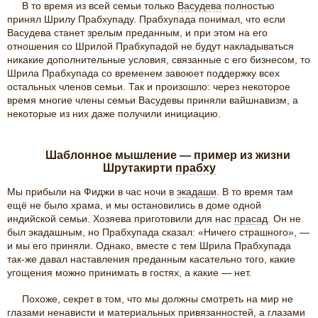
В то время из всей семьи только
Васудева
полностью
принял Шрилу Прабхупаду. Прабхупада понимал, что если
Васудева станет зрелым преданным, и при этом на его
отношения со Шрилой Прабхупадой не будут накладываться
никакие дополнительные условия, связанные с его бизнесом, то
Шрила Прабхупада со временем завоюет поддержку всех
остальных членов семьи. Так и произошло: через некоторое
время многие члены семьи Васудевы приняли вайшнавизм, а
некоторые из них даже получили инициацию.
Шаблонное мышление — пример из жизни
Шрутакирти
прабху
Мы прибыли на Фиджи в час ночи в
экадаши
. В то время там
ещё не было храма, и мы остановились в доме одной
индийской семьи. Хозяева приготовили для нас
прасад
. Он не
был экадашным, но Прабхупада сказал: «Ничего страшного», —
и мы его приняли. Однако, вместе с тем Шрила Прабхупада
так-же давал наставления преданным касательно того, какие
угощения можно принимать в гостях, а какие — нет.
Похоже, секрет в том, что мы должны смотреть на мир не
глазами ненависти и материальных привязанностей, а глазами