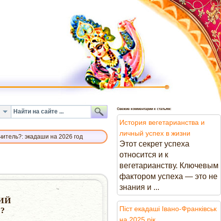
Свежие комментарии к статьям:
История вегетарианства и
личный успех в жизни
итель?: экадаши на 2026 год
Этот секрет успеха
относится и к
вегетарианству. Ключевым
фактором успеха — это не
знания и ...
ИЙ
Піст екадаші Івано-Франківськ
?
на 2025 рік