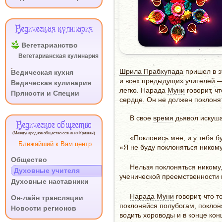
Ведическая кулинария
Вегетарианство
Вегетарианская кулинария
.
Шрила Прабхупада
пришел в э
Ведическая кухня
и всех предыдущих учителей —
Ведическая кулинария
легко. Нарада
Муни
говорит, ч
Пряности и Специи
сердце. Он не должен поклонят
В свое
время
дьявол искуша
Ведическое общество
(Международное общество сознания Кришны)
«Поклонись мне, и у тебя б
Ближайший к Вам центр
«Я не буду поклоняться никому
Общество
Нельзя поклоняться никому,
Духовные учителя
ученической преемственности 
Духовные наставники
.
Нарада Муни
говорит, что т
Он-лайн трансляции
поклоняйся полубогам, поклон
Новости регионов
водить хороводы и в конце к