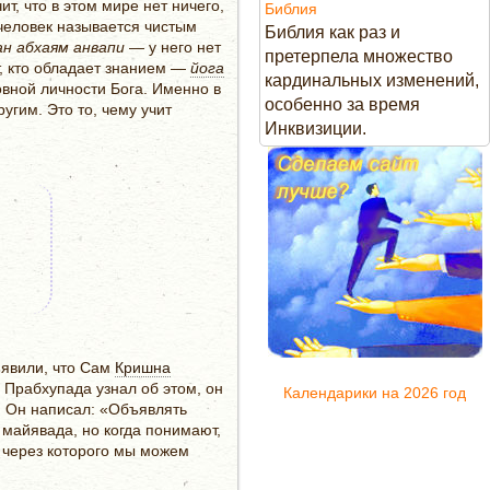
ит, что в этом мире нет ничего,
Библия
 человек называется чистым
Библия как раз и
н абхаям анвапи
— у него нет
претерпела множество
т, кто обладает знанием —
йога
кардинальных изменений,
вной личности Бога. Именно в
особенно за время
угим. Это то, чему учит
Инквизиции.
явили, что Сам
Кришна
Прабхупада узнал об этом, он
Календарики на 2026 год
». Он написал: «Объявлять
 майявада, но когда понимают,
, через которого мы можем