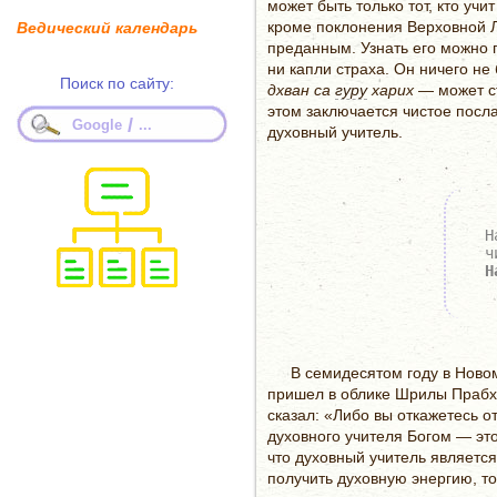
может быть только тот, кто уч
кроме поклонения Верховной Л
Ведический календарь
преданным. Узнать его можно 
ни капли страха. Он ничего н
Поиск по сайту:
дхван са
гуру
харих
— может ст
этом заключается чистое посла
/
Google
...
духовный учитель.
Н
ч
Н
В семидесятом году в Нов
пришел в облике Шрилы Прабху
сказал: «Либо вы откажетесь о
духовного учителя Богом — эт
что духовный учитель являетс
получить духовную энергию, т