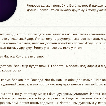
Человек должен полюбить Бога, который находитс
должен поклоняться никому другому. Этому учат в
тот мир для того, чтобы дать нам нечто в высшей степени уникаль
 это уникальный дар. Учить чему-то другому, пытаться поймать лю
то, в конечном счете, человек должен полюбить только Атму, Бога,
ься никому другому. Этому учат все великие учителя.
л Иисуса Христа в пустыне:
удет всё. Весь мир будет твой. Ты обретешь власть над миром и л
, кроме Бога».
 кроме Верховного Господа, что бы нам ни обещали взамен. И в эт
гаудия-вайшнавов, и это постоянно подчеркивается
в книгах Шрил
олько тот, кто учит этому, может быть
духовным учителем
. Не тот, к
яйся еще кому-то, и все будет хорошо, ты будешь
счастлив
и все бу
онцов помрем, потом опять родимся…» Настоящим духовным учител