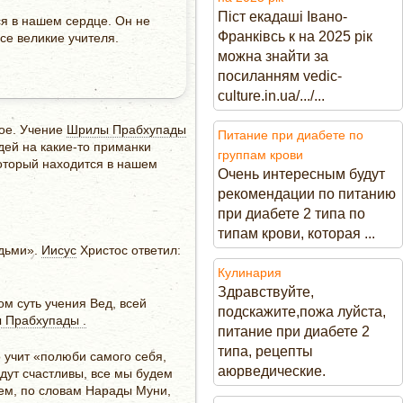
Піст екадаші Івано-
я в нашем сердце. Он не
Франківсь к на 2025 рік
се великие учителя.
можна знайти за
посиланням vedic-
culture.in.ua/.../...
ное. Учение
Шрилы Прабхупады
Питание при диабете по
дей на какие-то приманки
группам крови
 который находится в нашем
Очень интересным будут
рекомендации по питанию
при диабете 2 типа по
типам крови, которая ...
юдьми».
Иисус
Христос ответил:
Кулинария
Здравствуйте,
ом суть учения Вед, всей
подскажите,пожа луйста,
ы Прабхупады .
питание при диабете 2
типа, рецепты
то учит «полюби самого себя,
аюрведические.
дут счастливы, все мы будем
ем, по словам Нарады Муни,