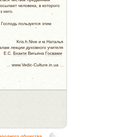
осылает человека, в которого
з него.
 Господь пользуется этим
Kris.h.Nive и м.Наталья
алам лекции духовного учителя
Е.С.
Бхакти
Вигьяна
Госвами
... www.Vedic-Culture.in.ua ...
ародного общества