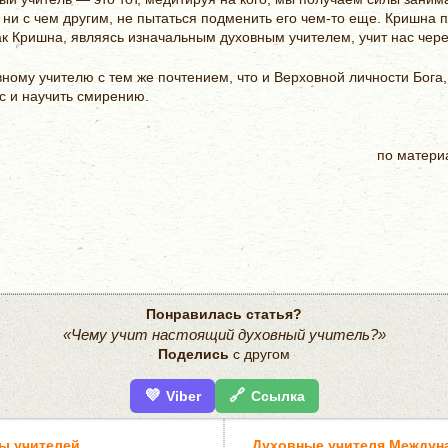
ни с чем другим, не пытаться подменить его чем-то еще. Кришна п
ак Кришна, являясь изначальным духовным учителем, учит нас чере
ному учителю с тем же почтением, что и Верховной личности Бога,
с и научить смирению.
по матери
Понравилась статья?
«Чему учит настоящий духовный учитель?»
Поделись
с другом
💜
🔗
Viber
Ссылка
ы учителей
Духовные учителя Междун