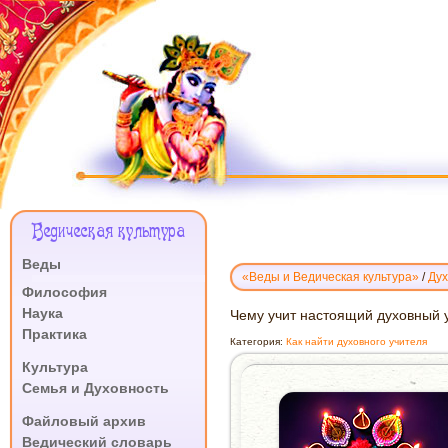
Меню
Ведическая культура
Сайта
Веды
«Веды и Ведическая культура»
/
Дух
.
Философия
Наука
ЧЕМУ
Чему учит настоящий духовный 
Практика
УЧИТ
Категория:
Как найти духовного учителя
НАСТОЯЩИЙ
.
Культура
ДУХОВНЫЙ
Семья и Духовность
УЧИТЕЛЬ?
.
Файловый архив
Ведический словарь