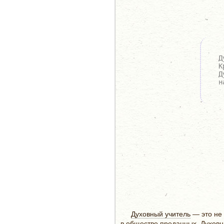
Д
К
Д
н
Духовный учитель
— это не 
в обществе преданных. Духовн