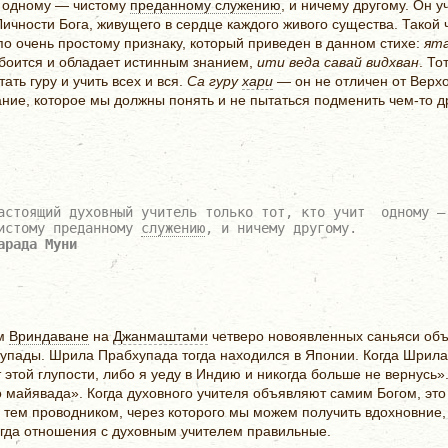
ит одному — чистому
преданному служению
, и ничему другому. Он уч
ичности Бога, живущего в сердце каждого живого существа. Такой
по очень простому признаку, который приведен в данном стихе:
ята
е боится и обладает истинным знанием,
ити веда савай видхван
. То
ать гуру и учить всех и вся.
Са гуру
хари
— он не отличен от Верхо
ние, которое мы должны понять и не пытаться подменить чем-то др
астоящий духовный учитель только тот, кто учит одному —
истому преданному
служению
, и ничему другому.
арада Муни
ом
Вриндаване
на
Джанмаштами
четверо новоявленных саньяси объ
пады. Шрила Прабхупада тогда находился в Японии. Когда Шрила 
т этой глупости, либо я уеду в Индию и никогда больше не вернусь
о майявада». Когда духовного учителя объявляют самим Богом, это
я тем проводником, через которого мы можем получить вдохновние
огда отношения с духовным учителем правильные.