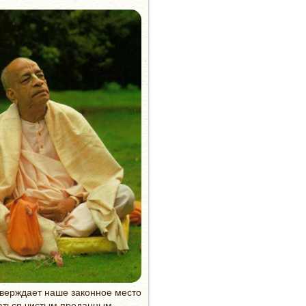
утверждает наше законное место
маться чистым преданным